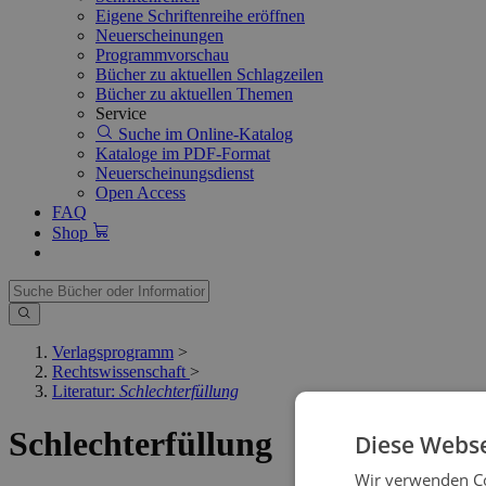
Eigene Schriftenreihe eröffnen
Neuerscheinungen
Programmvorschau
Bücher zu aktuellen Schlagzeilen
Bücher zu aktuellen Themen
Service
Suche im Online-Katalog
Kataloge im PDF-Format
Neuerscheinungsdienst
Open Access
FAQ
Shop
Verlagsprogramm
>
Rechtswissenschaft
>
Literatur:
Schlechterfüllung
Schlechterfüllung
Diese Webse
Wir verwenden Co