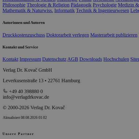
Philosophie
Theologie & Religion
Pädagogik
Psychologie
Medizin &
Mathematik & Naturwiss.
Informatik
Technik & Ingenieurwesen
Leb
Autorinnen und Autoren
Druckkostenzuschuss
Doktorarbeit verlegen
Masterarbeit publizieren
Kontakt und Service
Kontakt
Impressum
Datenschutz
AGB
Downloads
Hochschulen
Sit
Verlag Dr. Kovač GmbH
Leverkusenstraße 13 • 22761 Hamburg
+49 40 398880 0
info@verlagdrkovac.de
© 2000-2026 Verlag Dr. Kovač
Aktualisiert 08.08.2026 01:02
Unsere Partner