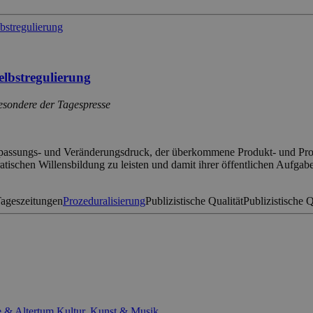
elbstregulierung
besondere der Tagespresse
npassungs- und Veränderungsdruck, der überkommene Produkt- und Produ
tischen Willensbildung zu leisten und damit ihrer öffentlichen Aufgab
Tageszeitungen
Prozeduralisierung
Publizistische Qualität
Publizistische 
e & Altertum
Kultur, Kunst & Musik