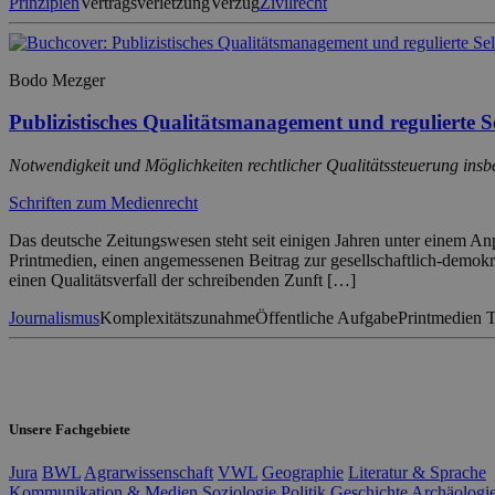
Prinzipien
Vertragsverletzung
Verzug
Zivilrecht
Bodo Mezger
Publizistisches Qualitätsmanagement und regulierte S
Notwendigkeit und Möglichkeiten rechtlicher Qualitätssteuerung ins
Schriften zum Medienrecht
Das deutsche Zeitungswesen steht seit einigen Jahren unter einem A
Printmedien, einen angemessenen Beitrag zur gesellschaftlich-demokra
einen Qualitätsverfall der schreibenden Zunft […]
Journalismus
Komplexitätszunahme
Öffentliche Aufgabe
Printmedien 
Unsere Fachgebiete
Jura
BWL
Agrarwissenschaft
VWL
Geographie
Literatur & Sprache
Kommunikation & Medien
Soziologie
Politik
Geschichte
Archäologi