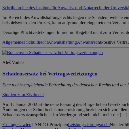
Schriftenreihe des Instituts für Anwalts- und Notarrecht der Universitä
Im Bereich des Anwaltshaftungsrechts liegen die Schäden, welche ein
beispielsweise den Prozeß, kann aufgrund der eingetretenen Verjährun
Derartige Pflichtverletzungen führen im Regelfall nicht zum Verlust 
Allgemeines Schuldrecht
Anwaltshaftung
Anwaltsrecht
Positive Vertra
Aleš Vodicar
Schadensersatz bei Vertragsverletzungen
Eine rechtsvergleichende Betrachtung des deutschen Rechts und der
Studien zum Zivilrecht
Am 1. Januar 2002 ist die neue Fassung des Bürgerlichen Gesetzbuch
Änderungen der Schuldrechtsmodernisierung beziehen sich vor allem 
Schadensersatzansprüchen. Im Vordergrund steht nicht mehr die […]
Ex-Jugoslawien
LANDO-Prinzipien
Leistungsstörungsrecht
Nichterfül