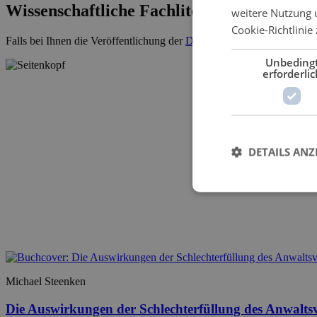
Wissenschaftliche Fachliteratur
weitere Nutzung 
Cookie-Richtlinie 
Falls bei Ihnen die Veröffentlichung der
Dissertation
ansteht, kontakti
Unbeding
erforderlic
DETAILS ANZ
Michael Steenken
Die Auswirkungen der Schlechterfüllung des Anwalts