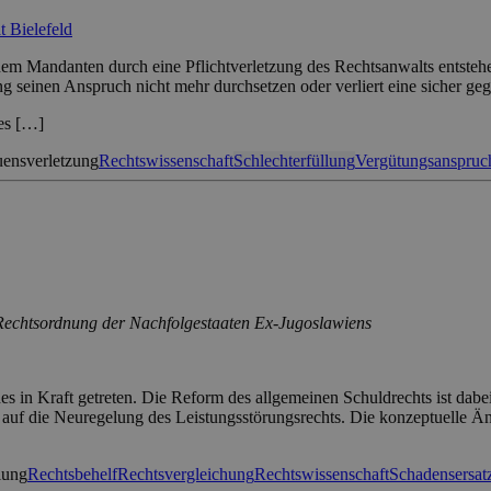
t Bielefeld
em Mandanten durch eine Pflichtverletzung des Rechtsanwalts entstehe
g seinen Anspruch nicht mehr durchsetzen oder verliert eine sicher geg
des […]
uensverletzung
Rechtswissenschaft
Schlechterfüllung
Vergütungsanspruc
 Rechtsordnung der Nachfolgestaaten Ex-Jugoslawiens
es in Kraft getreten. Die Reform des allgemeinen Schuldrechts ist dab
auf die Neuregelung des Leistungsstörungsrechts. Die konzeptuelle Ä
lung
Rechtsbehelf
Rechtsvergleichung
Rechtswissenschaft
Schadensersat