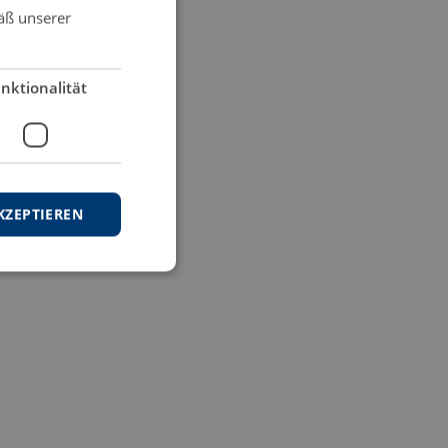
äß unserer
nktionalität
KZEPTIEREN