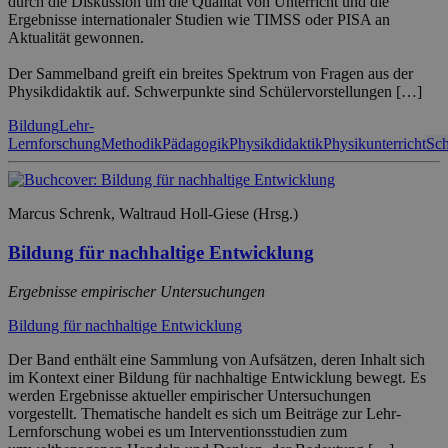
durch die Diskussion um die Qualität von Unterricht und die
Ergebnisse internationaler Studien wie TIMSS oder PISA an
Aktualität gewonnen.
Der Sammelband greift ein breites Spektrum von Fragen aus der
Physikdidaktik auf. Schwerpunkte sind Schülervorstellungen […]
Bildung
Lehr-
Lernforschung
Methodik
Pädagogik
Physikdidaktik
Physikunterricht
Sch
Marcus Schrenk, Waltraud Holl-Giese (Hrsg.)
Bildung für nachhaltige Entwicklung
Ergebnisse empirischer Untersuchungen
Bildung für nachhaltige Entwicklung
Der Band enthält eine Sammlung von Aufsätzen, deren Inhalt sich
im Kontext einer Bildung für nachhaltige Entwicklung bewegt. Es
werden Ergebnisse aktueller empirischer Untersuchungen
vorgestellt. Thematische handelt es sich um Beiträge zur Lehr-
Lernforschung wobei es um Interventionsstudien zum