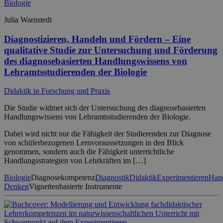
Julia Warnstedt
Diagnostizieren, Handeln und Fördern – Eine
qualitative Studie zur Untersuchung und Förderung
des diagnosebasierten Handlungswissens von
Lehramtsstudierenden der Biologie
Didaktik in Forschung und Praxis
Die Studie widmet sich der Untersuchung des diagnosebasierten
Handlungswissens von Lehramtsstudierenden der Biologie.
Dabei wird nicht nur die Fähigkeit der Studierenden zur Diagnose
von schülerbezogenen Lernvoraussetzungen in den Blick
genommen, sondern auch die Fähigkeit unterrichtliche
Handlungsstrategien von Lehrkräften im […]
Biologie
Diagnosekompetenz
Diagnostik
Didaktik
Experimentieren
Han
Denken
Vignettenbasierte Instrumente