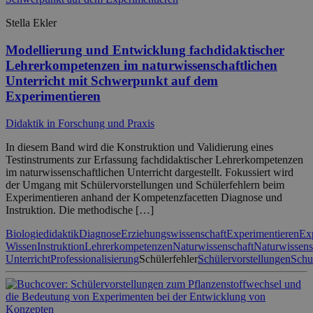
Stella Ekler
Modellierung und Entwicklung fachdidaktischer
Lehrerkompetenzen im naturwissenschaftlichen
Unterricht mit Schwerpunkt auf dem
Experimentieren
Didaktik in Forschung und Praxis
In diesem Band wird die Konstruktion und Validierung eines
Testinstruments zur Erfassung fachdidaktischer Lehrerkompetenzen
im naturwissenschaftlichen Unterricht dargestellt. Fokussiert wird
der Umgang mit Schülervorstellungen und Schülerfehlern beim
Experimentieren anhand der Kompetenzfacetten Diagnose und
Instruktion. Die methodische […]
Biologiedidaktik
Diagnose
Erziehungswissenschaft
Experimentieren
Ex
Wissen
Instruktion
Lehrerkompetenzen
Naturwissenschaft
Naturwissens
Unterricht
Professionalisierung
Schülerfehler
Schülervorstellungen
Schu