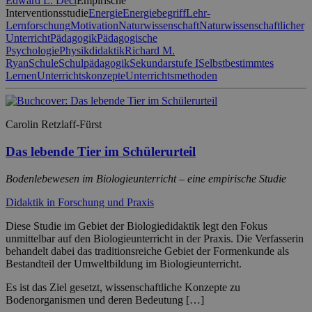
Edward L. Deci
Empirische
Interventionsstudie
Energie
Energiebegriff
Lehr-
Lernforschung
Motivation
Naturwissenschaft
Naturwissenschaftlicher
Unterricht
Pädagogik
Pädagogische
Psychologie
Physikdidaktik
Richard M.
Ryan
Schule
Schulpädagogik
Sekundarstufe I
Selbstbestimmtes
Lernen
Unterrichtskonzepte
Unterrichtsmethoden
Carolin Retzlaff-Fürst
Das lebende Tier im Schülerurteil
Bodenlebewesen im Biologieunterricht – eine empirische Studie
Didaktik in Forschung und Praxis
Diese Studie im Gebiet der Biologiedidaktik legt den Fokus
unmittelbar auf den Biologieunterricht in der Praxis. Die Verfasserin
behandelt dabei das traditionsreiche Gebiet der Formenkunde als
Bestandteil der Umweltbildung im Biologieunterricht.
Es ist das Ziel gesetzt, wissenschaftliche Konzepte zu
Bodenorganismen und deren Bedeutung […]