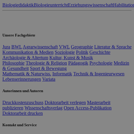
Biologiedidaktik
Biologieunterricht
Erziehungswissenschaft
Habilitatio
Unsere Fachgebiete
Jura
BWL
Agrarwissenschaft
VWL
Geographie
Literatur & Sprache
Kommunikation & Medien
Soziologie
Politik
Geschichte
Archäologie & Altertum
Kultur, Kunst & Musik
Philosophie
Theologie & Religion
Pädagogik
Psychologie
Medizin
& Gesundheit
Sport & Bewegung
Mathematik & Naturwiss.
Informatik
Technik & Ingenieurwesen
Lebenserinnerungen
Variata
Autorinnen und Autoren
Druckkostenzuschuss
Doktorarbeit verlegen
Masterarbeit
publizieren
Wissenschaftsverlag
Open Access-Publikation
Doktorarbeit drucken
Kontakt und Service