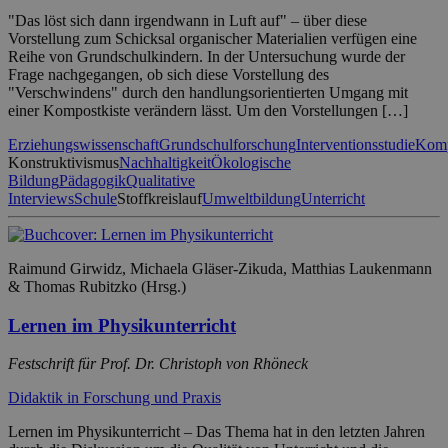
"Das löst sich dann irgendwann in Luft auf" – über diese
Vorstellung zum Schicksal organischer Materialien verfügen eine
Reihe von Grundschulkindern. In der Untersuchung wurde der
Frage nachgegangen, ob sich diese Vorstellung des
"Verschwindens" durch den handlungsorientierten Umgang mit
einer Kompostkiste verändern lässt. Um den Vorstellungen […]
Erziehungswissenschaft
Grundschulforschung
Interventionsstudie
Komp
Konstruktivismus
Nachhaltigkeit
Ökologische
Bildung
Pädagogik
Qualitative
Interviews
Schule
Stoffkreislauf
Umweltbildung
Unterricht
Raimund Girwidz, Michaela Gläser-Zikuda, Matthias Laukenmann
& Thomas Rubitzko (Hrsg.)
Lernen im Physikunterricht
Festschrift für Prof. Dr. Christoph von Rhöneck
Didaktik in Forschung und Praxis
Lernen im Physikunterricht – Das Thema hat in den letzten Jahren