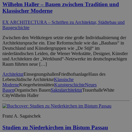
Wilhelm Haller – Bauen zwischen Tradition und
Klassischer Moderne
EX ARCHITECTURA – Schriften zu Architektur, Städtebau und
Baugeschichte
Zwischen den Weltkriegen setzte eine große Individualisierung der
Architektursprache ein. Eine Reformschule wie das „Bauhaus“ in
Deutschland und Künstlergruppen wie „De Stijl“ im
niederländischen Leiden, die Wiener Werkstätte, Designer, Künstler
und Architekten der „Werkbund“-Netzwerke im deutschsprachigen
Raum führten neue […]
Architektur
Einsegnungshallen
Friedhofsanlage
Haus des
Lebens
Jüdische Architektur
Klassische
Moderne
Kriegerheimstätten
Kunstgeschichte
Neues
Bauen
Organisches Bauen
Sakralarchitektur
Trauerhalle
White
City
Wilhelm Haller
Franz A. Sagaischek
Studien zu Niederkirchen im Bistum Passau