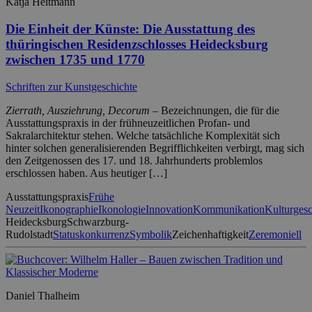
Katja Heitmann
Die Einheit der Künste: Die Ausstattung des
thüringischen Residenzschlosses Heidecksburg
zwischen 1735 und 1770
Schriften zur Kunstgeschichte
Zierrath, Ausziehrung, Decorum
– Bezeichnungen, die für die
Ausstattungspraxis in der frühneuzeitlichen Profan- und
Sakralarchitektur stehen. Welche tatsächliche Komplexität sich
hinter solchen generalisierenden Begrifflichkeiten verbirgt, mag sich
den Zeitgenossen des 17. und 18. Jahrhunderts problemlos
erschlossen haben. Aus heutiger […]
Ausstattungspraxis
Frühe
Neuzeit
Ikonographie
Ikonologie
Innovation
Kommunikation
Kulturgesc
Heidecksburg
Schwarzburg-
Rudolstadt
Statuskonkurrenz
Symbolik
Zeichenhaftigkeit
Zeremoniell
Daniel Thalheim