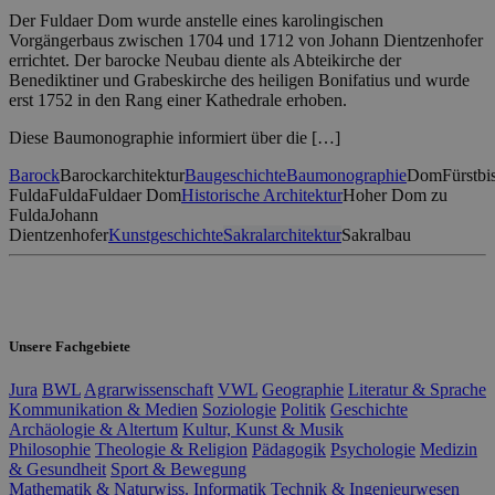
Der Fuldaer Dom wurde anstelle eines karolingischen
Vorgängerbaus zwischen 1704 und 1712 von Johann Dientzenhofer
errichtet. Der barocke Neubau diente als Abteikirche der
Benediktiner und Grabeskirche des heiligen Bonifatius und wurde
erst 1752 in den Rang einer Kathedrale erhoben.
Diese Baumonographie informiert über die […]
Barock
Barockarchitektur
Baugeschichte
Baumonographie
Dom
Fürstbi
Fulda
Fulda
Fuldaer Dom
Historische Architektur
Hoher Dom zu
Fulda
Johann
Dientzenhofer
Kunstgeschichte
Sakralarchitektur
Sakralbau
Unsere Fachgebiete
Jura
BWL
Agrarwissenschaft
VWL
Geographie
Literatur & Sprache
Kommunikation & Medien
Soziologie
Politik
Geschichte
Archäologie & Altertum
Kultur, Kunst & Musik
Philosophie
Theologie & Religion
Pädagogik
Psychologie
Medizin
& Gesundheit
Sport & Bewegung
Mathematik & Naturwiss.
Informatik
Technik & Ingenieurwesen