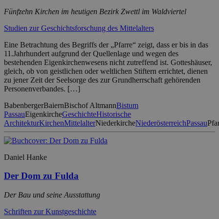
Fünfzehn Kirchen im heutigen Bezirk Zwettl im Waldviertel
Studien zur Geschichtsforschung des Mittelalters
Eine Betrachtung des Begriffs der „Pfarre“ zeigt, dass er bis in das
11.Jahrhundert aufgrund der Quellenlage und wegen des
bestehenden Eigenkirchenwesens nicht zutreffend ist. Gotteshäuser,
gleich, ob von geistlichen oder weltlichen Stiftern errichtet, dienen
zu jener Zeit der Seelsorge des zur Grundherrschaft gehörenden
Personenverbandes. […]
Babenberger
Baiern
Bischof Altmann
Bistum
Passau
Eigenkirche
Geschichte
Historische
Architektur
Kirchen
Mittelalter
Niederkirche
Niederösterreich
Passau
Pfa
Daniel Hanke
Der Dom zu Fulda
Der Bau und seine Ausstattung
Schriften zur Kunstgeschichte