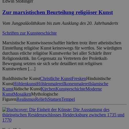
Edwin Stößinger
Zur marxistischen Beurteilung religiöser Kunst
Vom Jungpaläolithikum bis zum Ausklang des 20. Jahrhunderts
Schriften zur Kunstgeschichte
Marxistische Kunstwissenschaftler hielten trotz ihrer atheistischen
Einstellung religiöse Kunst keineswegs für wertlos. Sie würdigten
durchaus etliche religiöse Kunstwerke bei aller Schärfe ihrer
Religionskritik. Im Gegensatz zu Vertretern der Proletkult-
Bewegung setzten sie sich sehr detailliert mit religiösen
Kunstwerken […]
Buddhistische Kunst
Christliche Kunst
Fresken
Hinduistische
Kunst
Höhlenkunst
Höhlenmalerei
Ikonenmalerei
Islamische
Kunst
Jüdische Kunst
Kirchen
Kunstgeschichte
Moderne
Kunst
Mosaiken
Mythologische
Figuren
Realismus
Reliefs
Statuen
Tempel