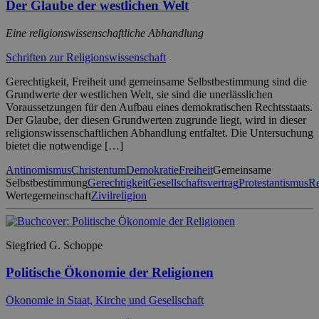
Der Glaube der westlichen Welt
Eine religionswissenschaftliche Abhandlung
Schriften zur Religionswissenschaft
Gerechtigkeit, Freiheit und gemeinsame Selbstbestimmung sind die
Grundwerte der westlichen Welt, sie sind die unerlässlichen
Voraussetzungen für den Aufbau eines demokratischen Rechtsstaats.
Der Glaube, der diesen Grundwerten zugrunde liegt, wird in dieser
religionswissenschaftlichen Abhandlung entfaltet. Die Untersuchung
bietet die notwendige […]
Antinomismus
Christentum
Demokratie
Freiheit
Gemeinsame
Selbstbestimmung
Gerechtigkeit
Gesellschaftsvertrag
Protestantismus
Re
Wertegemeinschaft
Zivilreligion
Siegfried G. Schoppe
Politische Ökonomie der Religionen
Ökonomie in Staat, Kirche und Gesellschaft