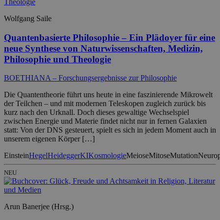
Wolfgang Saile
Quantenbasierte Philosophie – Ein Plädoyer für eine
neue Synthese von Naturwissenschaften, Medizin,
Philosophie und Theologie
BOETHIANA – Forschungsergebnisse zur Philosophie
Die Quantentheorie führt uns heute in eine faszinierende Mikrowelt
der Teilchen – und mit modernen Teleskopen zugleich zurück bis
kurz nach den Urknall. Doch dieses gewaltige Wechselspiel
zwischen Energie und Materie findet nicht nur in fernen Galaxien
statt: Von der DNS gesteuert, spielt es sich in jedem Moment auch in
unserem eigenen Körper […]
Einstein
Hegel
Heidegger
KI
Kosmologie
Meiose
Mitose
Mutation
Neuropl
NEU
Arun Banerjee (Hrsg.)