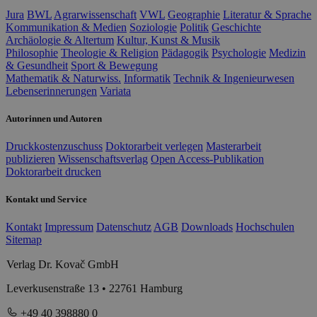
Jura
BWL
Agrarwissenschaft
VWL
Geographie
Literatur & Sprache
Kommunikation & Medien
Soziologie
Politik
Geschichte
Archäologie & Altertum
Kultur, Kunst & Musik
Philosophie
Theologie & Religion
Pädagogik
Psychologie
Medizin
& Gesundheit
Sport & Bewegung
Mathematik & Naturwiss.
Informatik
Technik & Ingenieurwesen
Lebenserinnerungen
Variata
Autorinnen und Autoren
Druckkostenzuschuss
Doktorarbeit verlegen
Masterarbeit
publizieren
Wissenschaftsverlag
Open Access-Publikation
Doktorarbeit drucken
Kontakt und Service
Kontakt
Impressum
Datenschutz
AGB
Downloads
Hochschulen
Sitemap
Verlag Dr. Kovač GmbH
Leverkusenstraße 13 • 22761 Hamburg
+49 40 398880 0