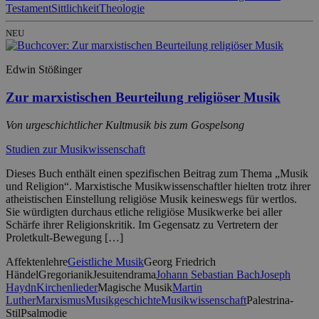
Testament
Sittlichkeit
Theologie
NEU
Edwin Stößinger
Zur marxistischen Beurteilung religiöser Musik
Von urgeschichtlicher Kultmusik bis zum Gospelsong
Studien zur Musikwissenschaft
Dieses Buch enthält einen spezifischen Beitrag zum Thema „Musik
und Religion“. Marxistische Musikwissenschaftler hielten trotz ihrer
atheistischen Einstellung religiöse Musik keineswegs für wertlos.
Sie würdigten durchaus etliche religiöse Musikwerke bei aller
Schärfe ihrer Religionskritik. Im Gegensatz zu Vertretern der
Proletkult-Bewegung […]
Affektenlehre
Geistliche Musik
Georg Friedrich
Händel
Gregorianik
Jesuitendrama
Johann Sebastian Bach
Joseph
Haydn
Kirchenlieder
Magische Musik
Martin
Luther
Marxismus
Musikgeschichte
Musikwissenschaft
Palestrina-
Stil
Psalmodie