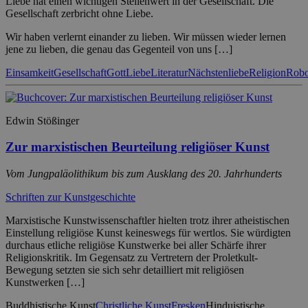
Liebe hat einen wichtigen Stellenwert in der Gesellschaft. Die
Gesellschaft zerbricht ohne Liebe.
Wir haben verlernt einander zu lieben. Wir müssen wieder lernen
jene zu lieben, die genau das Gegenteil von uns […]
Einsamkeit
Gesellschaft
Gott
Liebe
Literatur
Nächstenliebe
Religion
Robo
Edwin Stößinger
Zur marxistischen Beurteilung religiöser Kunst
Vom Jungpaläolithikum bis zum Ausklang des 20. Jahrhunderts
Schriften zur Kunstgeschichte
Marxistische Kunstwissenschaftler hielten trotz ihrer atheistischen
Einstellung religiöse Kunst keineswegs für wertlos. Sie würdigten
durchaus etliche religiöse Kunstwerke bei aller Schärfe ihrer
Religionskritik. Im Gegensatz zu Vertretern der Proletkult-
Bewegung setzten sie sich sehr detailliert mit religiösen
Kunstwerken […]
Buddhistische Kunst
Christliche Kunst
Fresken
Hinduistische