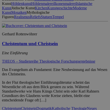
Kunst
Höhlenkunst
Höhlenmalerei
Ikonenmalerei
Islamische
Kunst
Jüdische Kunst
Kirchen
Kunstgeschichte
Moderne
Kunst
Mosaiken
Mythologische
Figuren
Realismus
Reliefs
Statuen
Tempel
Gerhard Rottenwöhrer
Christentum und Christsein
Eine Einführung
THEOS – Studienreihe Theologische Forschungsergebnisse
Das Evangelium als Fundament: Eine Neubesinnung auf das Wesen
des Christseins.
In der Flut theologischer Einführungsliteratur scheint das
Wesentliche oft aus dem Blick geraten zu sein. Während
Standardwerke wie Hans Küngs Christ sein oder Karl Rahners
Grundkurs des Glaubens weite Kreise ziehen, bleibt eine
entscheidende Frage oft […]
Christentum
Christsein
Dogmatik
Katholische Theologie
Neues