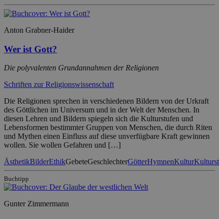
Anton Grabner-Haider
Wer ist Gott?
Die polyvalenten Grundannahmen der Religionen
Schriften zur Religionswissenschaft
Die Religionen sprechen in verschiedenen Bildern von der Urkraft
des Göttlichen im Universum und in der Welt der Menschen. In
diesen Lehren und Bildern spiegeln sich die Kulturstufen und
Lebensformen bestimmter Gruppen von Menschen, die durch Riten
und Mythen einen Einfluss auf diese unverfügbare Kraft gewinnen
wollen. Sie wollen Gefahren und […]
Ästhetik
Bilder
Ethik
Gebete
Geschlechter
Götter
Hymnen
Kultur
Kulturs
Buchtipp
Gunter Zimmermann