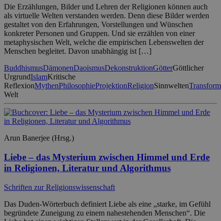
Die Erzählungen, Bilder und Lehren der Religionen können auch
als virtuelle Welten verstanden werden. Denn diese Bilder werden
gestaltet von den Erfahrungen, Vorstellungen und Wünschen
konkreter Personen und Gruppen. Und sie erzählen von einer
metaphysischen Welt, welche die empirischen Lebenswelten der
Menschen begleitet. Davon unabhängig ist […]
Buddhismus
Dämonen
Daoismus
Dekonstruktion
Götter
Göttlicher
Urgrund
Islam
Kritische
Reflexion
Mythen
Philosophie
Projektion
Religion
Sinnwelten
Transform
Welt
Arun Banerjee (Hrsg.)
Liebe – das Mysterium zwischen Himmel und Erde
in Religionen, Literatur und Algorithmus
Schriften zur Religionswissenschaft
Das Duden-Wörterbuch definiert Liebe als eine „starke, im Gefühl
begründete Zuneigung zu einem nahestehenden Menschen“. Die