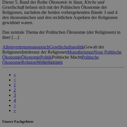
Dieser 5. Band der Reihe
Ökonomie in Staat, Kirche und
Gesellschaft
befasst sich mit der Politischen Ökonomie der
Religionen, nachdem die beiden vorhergehenden Bände 3 und 4
den ökonomischen und den rechtlichen Aspekten der Religionen
gewidmet waren.
Das zentrale Thema der Politischen Ökonomie (der Religionen) in
ihrer […]
Alleinvertretungsanspruch
Gesellschaftspolitik
Gewalt der
Religionen
Intoleranz der Religionen
Monotheismus
Neue Politische
Ökonomie
Ökonomie
Politik
Politische Macht
Politische
Ökonomie
Religion
Weltreligionen
«
<
1
2
3
4
>
»
Unsere Fachgebiete