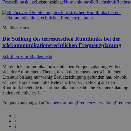
Feststellungsklage
Leistungsklage
Normenkontrolle
Rechtskraft
Rechtss
Matthias Hoes
Die Stellung des terrestrischen Rundfunks bei der
telekommunikationsrechtlichen Frequenzplanung
Schriften zum Medienrecht
Mit der telekommunikationsrechtlichen Frequenzplanung widmet
sich der Autor einem Thema, das in der rechtswissenschaftlichen
Literatur bislang nur wenig Berücksichtigung gefunden hat, obwohl
es in der Praxis eine hohe Relevanz besitzt. In Bezug auf den
Rundfunk bietet die telekommunikationsrechtliche Frequenzplanung
zudem erhebliches […]
Frequenznutzungsplan
Frequenzordnung
Frequenzverwaltung
Frequen
«
<
1