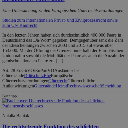
Eine Untersuchung zu den Europäischen Güterrechtsverordnungen
Studien zum Internationalen Privat- und Zivilprozessrecht sowie
zum UN-Kaufrecht
In den letzten Jahren haben sich durchschnittlich 400.000 Paare in
Deutschland das „Ja-Wort“ gegeben. Demgegenüber sank die Zahl
der Ehescheidungen zwischen 2003 und 2015 auf etwas über
153.000. Mit der Öffnung der Grenzen innerhalb der Europäischen
Union nahm sowohl die Mobilität der Paare als auch die Anzahl der
gemischtnationalen Paare zu. […]
Art. 28 EuGüVO/EuPartVO
Ausländische
Güterstände
Drittschutz
Ehe
Europäische
Güterrechtsverordnungen
Güterrecht
Güterrechtliche
Außenwirkungen
Güterstände
Heirat
Rechtswissenschaft
Scheidung
Buchtipp
Natalia Babiak
Die rechtsetzende Funktion des schlichten