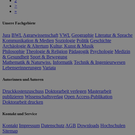
2
>
»
Unsere Fachgebiete
Jura
BWL
Agrarwissenschaft
VWL
Geographie
Literatur & Sprache
Kommunikation & Medien
Soziologie
Politik
Geschichte
Archäologie & Altertum
Kultur, Kunst & Musik
Philosophie
Theologie & Religion
Pädagogik
Psychologie
Medizin
& Gesundheit
Sport & Bewegung
Mathematik & Naturwiss.
Informatik
Technik & Ingenieurwesen
Lebenserinnerungen
Variata
Autorinnen und Autoren
Druckkostenzuschuss
Doktorarbeit verlegen
Masterarbeit
publizieren
Wissenschaftsverlag
Open Access-Publikation
Doktorarbeit drucken
Kontakt und Service
Kontakt
Impressum
Datenschutz
AGB
Downloads
Hochschulen
Sitemap