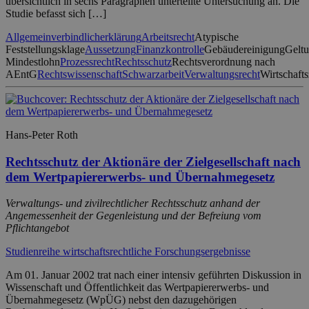
übersichtlich in sechs Paragraphen unterteilte Untersuchung an. Die
Studie befasst sich […]
Allgemeinverbindlicherklärung
Arbeitsrecht
Atypische
Feststellungsklage
Aussetzung
Finanzkontrolle
Gebäudereinigung
Geltu
Mindestlohn
Prozessrecht
Rechtsschutz
Rechtsverordnung nach
AEntG
Rechtswissenschaft
Schwarzarbeit
Verwaltungsrecht
Wirtschaft
Hans-Peter Roth
Rechtsschutz der Aktionäre der Zielgesellschaft nach
dem Wertpapiererwerbs- und Übernahmegesetz
Verwaltungs- und zivilrechtlicher Rechtsschutz anhand der
Angemessenheit der Gegenleistung und der Befreiung vom
Pflichtangebot
Studienreihe wirtschaftsrechtliche Forschungsergebnisse
Am 01. Januar 2002 trat nach einer intensiv geführten Diskussion in
Wissenschaft und Öffentlichkeit das Wertpapiererwerbs- und
Übernahmegesetz (WpÜG) nebst den dazugehörigen