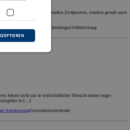
ft nicht nur einen ordnungsgemäßen Zivilprozess, sondern gerade auch
[…]
treckung ausländischer Entscheidungen
Vollstreckung
KZEPTIEREN
en Jahren nicht nur in wirtschaftlicher Hinsicht immer enger
setzgeber in […]
ige Anerkennung
Grenzüberschreitende