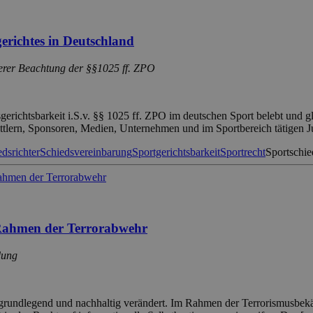
gerichtes in Deutschland
derer Beachtung der §§1025 ff. ZPO
ichtsbarkeit i.S.v. §§ 1025 ff. ZPO im deutschen Sport belebt und gle
ttlern, Sponsoren, Medien, Unternehmen und im Sportbereich tätigen J
dsrichter
Schiedsvereinbarung
Sportgerichtsbarkeit
Sportrecht
Sportschie
 Rahmen der Terrorabwehr
dung
 grundlegend und nachhaltig verändert. Im Rahmen der Terrorismusbekä