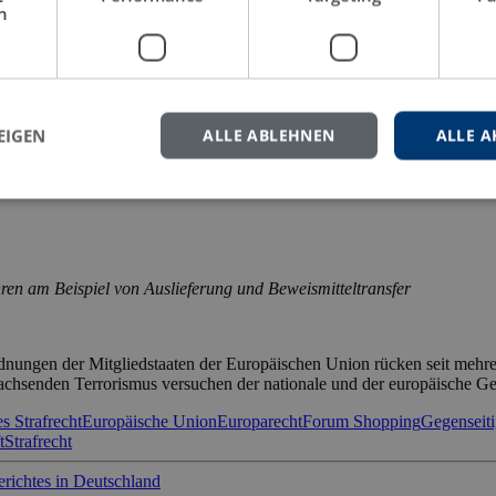
h
 Rechtsstaates. Dieser erfordert ebenso wie eine intakte Marktwirtscha
len. Selbstjustiz kann nur verhindert werden, wenn sichergestellt ist, 
chtswissenschaft
Tschechien
Tschechische Republik
Vollstreckung
Volls
EIGEN
ALLE ABLEHNEN
ALLE A
ren am Beispiel von Auslieferung und Beweismitteltransfer
dnungen der Mitgliedstaaten der Europäischen Union rücken seit mehrer
achsenden Terrorismus versuchen der nationale und der europäische Ge
s Strafrecht
Europäische Union
Europarecht
Forum Shopping
Gegenseit
t
Strafrecht