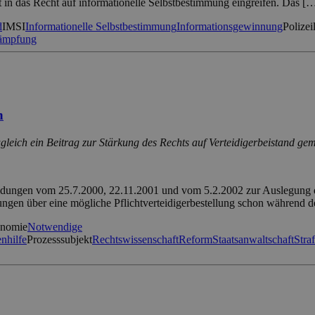
t in das Recht auf informationelle Selbstbestimmung eingreifen. Das [
d
IMSI
Informationelle Selbstbestimmung
Informationsgewinnung
Polizei
kämpfung
n
gleich ein Beitrag zur Stärkung des Rechts auf Verteidigerbeistand ge
idungen vom 25.7.2000, 22.11.2001 und vom 5.2.2002 zur Auslegung des
lungen über eine mögliche Pflichtverteidigerbestellung schon während 
onomie
Notwendige
nhilfe
Prozesssubjekt
Rechtswissenschaft
Reform
Staatsanwaltschaft
Stra