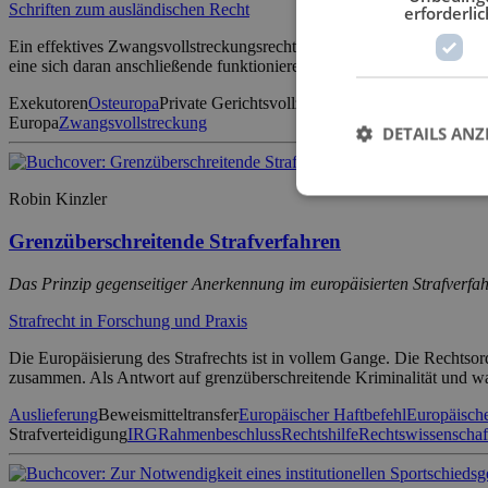
Schriften zum ausländischen Recht
erforderlic
Ein effektives Zwangsvollstreckungsrecht ist Kernbereich eines jeden
eine sich daran anschließende funktionierende Vollstreckung von Urtei
Exekutoren
Osteuropa
Private Gerichtsvollzieher
Rechtsvergleichung
Re
Europa
Zwangsvollstreckung
DETAILS ANZ
Robin Kinzler
Grenzüberschreitende Strafverfahren
Das Prinzip gegenseitiger Anerkennung im europäisierten Strafverfah
Strafrecht in Forschung und Praxis
Die Europäisierung des Strafrechts ist in vollem Gange. Die Rechtsor
zusammen. Als Antwort auf grenzüberschreitende Kriminalität und w
Auslieferung
Beweismitteltransfer
Europäischer Haftbefehl
Europäische
Strafverteidigung
IRG
Rahmenbeschluss
Rechtshilfe
Rechtswissenschaf