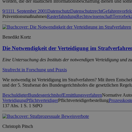
worden, die der staatlichen Informationsbeschaffung dienen und somi
9/11
11. September 2001
Datenschutz
Datenschutzrecht
Gefahrenvorfel
Präventionsmaßnahmen
Rasterfahndung
Rechtswissenschaft
Terrorbe
Benedikt Kortz
Die Notwendigkeit der Verteidigung im Strafverfahre
Eine Untersuchung des Instituts der notwendigen Verteidigung und zu
Strafrecht in Forschung und Praxis
Wie notwendig ist Verteidigung im Strafverfahren? Mit ihren Entsche
und der 5. Strafsenat des Bundesgerichtshofes die gesetzlichen Rege
Beschuldigter
Bundesgerichtshof
Ermittlungsverfahren
Normative Aut
Verteidigung
Pflichtverteidiger
Pflichtverteidigerbestellung
Prozesskoste
137 Abs. 1 S. 1 StPO
Christoph Pitsch