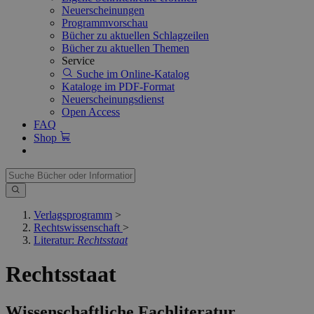
Neuerscheinungen
Programmvorschau
Bücher zu aktuellen Schlagzeilen
Bücher zu aktuellen Themen
Service
Suche im Online-Katalog
Kataloge im PDF-Format
Neuerscheinungsdienst
Open Access
FAQ
Shop
Verlagsprogramm
>
Rechtswissenschaft
>
Literatur:
Rechtsstaat
Rechtsstaat
Wissenschaftliche Fachliteratur