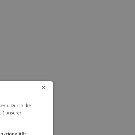
×
sern. Durch die
äß unserer
nktionalität