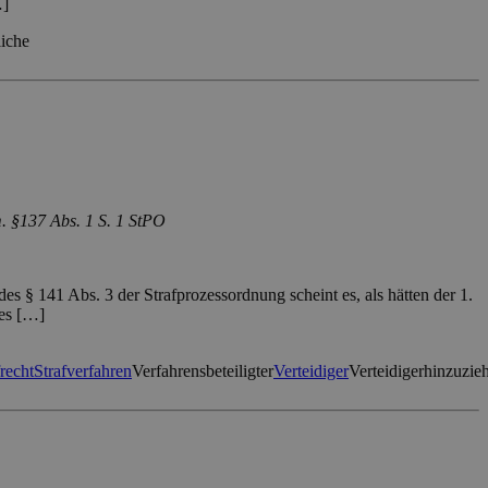
…]
liche
m. §137 Abs. 1 S. 1 StPO
 § 141 Abs. 3 der Strafprozessordnung scheint es, als hätten der 1.
des […]
frecht
Strafverfahren
Verfahrensbeteiligter
Verteidiger
Verteidigerhinzuzie