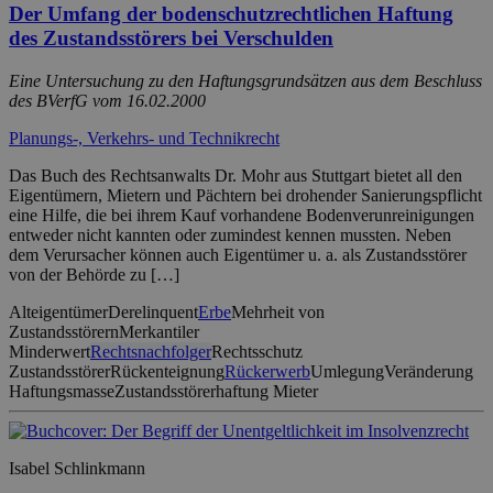
Der Umfang der bodenschutzrechtlichen Haftung
des Zustandsstörers bei Verschulden
Eine Untersuchung zu den Haftungsgrundsätzen aus dem Beschluss
des BVerfG vom 16.02.2000
Planungs-, Verkehrs- und Technikrecht
Das Buch des Rechtsanwalts Dr. Mohr aus Stuttgart bietet all den
Eigentümern, Mietern und Pächtern bei drohender Sanierungspflicht
eine Hilfe, die bei ihrem Kauf vorhandene Bodenverunreinigungen
entweder nicht kannten oder zumindest kennen mussten. Neben
dem Verursacher können auch Eigentümer u. a. als Zustandsstörer
von der Behörde zu […]
Alteigentümer
Derelinquent
Erbe
Mehrheit von
Zustandsstörern
Merkantiler
Minderwert
Rechtsnachfolger
Rechtsschutz
Zustandsstörer
Rückenteignung
Rückerwerb
Umlegung
Veränderung
Haftungsmasse
Zustandsstörerhaftung Mieter
Isabel Schlinkmann