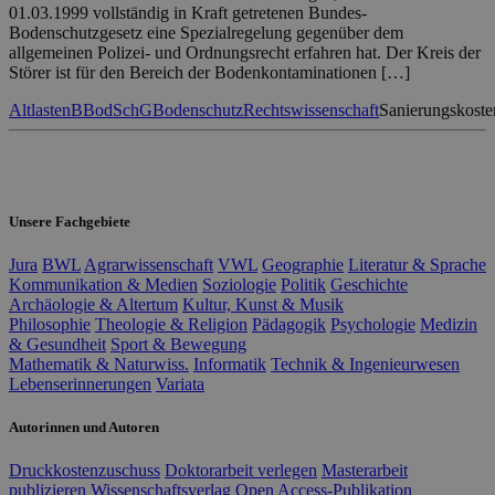
01.03.1999 vollständig in Kraft getretenen Bundes-
Bodenschutzgesetz eine Spezialregelung gegenüber dem
allgemeinen Polizei- und Ordnungsrecht erfahren hat. Der Kreis der
Störer ist für den Bereich der Bodenkontaminationen […]
Altlasten
BBodSchG
Bodenschutz
Rechtswissenschaft
Sanierungskoste
Unsere Fachgebiete
Jura
BWL
Agrarwissenschaft
VWL
Geographie
Literatur & Sprache
Kommunikation & Medien
Soziologie
Politik
Geschichte
Archäologie & Altertum
Kultur, Kunst & Musik
Philosophie
Theologie & Religion
Pädagogik
Psychologie
Medizin
& Gesundheit
Sport & Bewegung
Mathematik & Naturwiss.
Informatik
Technik & Ingenieurwesen
Lebenserinnerungen
Variata
Autorinnen und Autoren
Druckkostenzuschuss
Doktorarbeit verlegen
Masterarbeit
publizieren
Wissenschaftsverlag
Open Access-Publikation