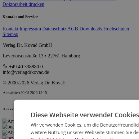
Doktorarbeit drucken
Kontakt und Service
Kontakt
Impressum
Datenschutz
AGB
Downloads
Hochschulen
Sitemap
Verlag Dr. Kovač GmbH
Leverkusenstraße 13 • 22761 Hamburg
+49 40 398880 0
info@verlagdrkovac.de
© 2000-2026 Verlag Dr. Kovač
Aktualisiert 09.08.2026 15:15
Unsere Partner
Diese Webseite verwendet Cookies
Wir verwenden Cookies, um die Benutzerfreundlich
weitere Nutzung unserer Webseite stimmen Sie d