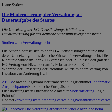
Liane Sydow
Die Modernisierung der Verwaltung als
Daueraufgabe des Staates
Die Umsetzung der EG-Dienstleistungsrichtlinie als
Herausforderung für das deutsche Verwaltungsverfahrensrecht
Studien zum Verwaltungsrecht
Die Autorin befasst sich mit der EG-Dienstleistungsrichtlinie und
deren Umsetzung in das deutsche Wirtschaftsverwaltungsrecht. Die
Richtlinie wurde im Jahr 2006 verabschiedet. Zu dieser Zeit galt der
EG-Vertrag von Nizza, der am 1. Februar 2003 in Kraft trat.
Während der Umsetzung der Richtlinie wurde mit dem Vertrag von
Lissabon zur Änderung […]
AEUV
Anwendungsbilanz
Berufsanerkennungsrichtlinie
Binnenmarkt
Ansprechpartner
Elektronische Europäische
Dienstleistungskarte
Europäische Amtshilfe
Modernisierung
Single
Point of
Contact
Verwaltungsvereinfachung
Verwaltungsverfahrensrecht
Verwal