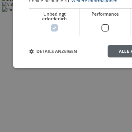
Cookie-Richtlinie zu.
Weitere Informationen
Unbedingt
Performance
erforderlich
DETAILS ANZEIGEN
ALLE