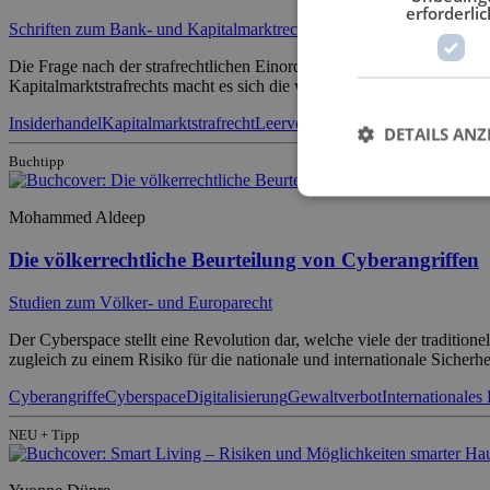
erforderlic
Schriften zum Bank- und Kapitalmarktrecht
Die Frage nach der strafrechtlichen Einordnung des Scalpings stellte 
Kapitalmarktstrafrechts macht es sich die vorliegende Arbeit zur Auf
Insiderhandel
Kapitalmarktstrafrecht
Leerverkaufsattacken
Marktmanipu
DETAILS ANZ
Buchtipp
Mohammed Aldeep
Die völkerrechtliche Beurteilung von Cyberangriffen
Studien zum Völker- und Europarecht
Der Cyberspace stellt eine Revolution dar, welche viele der tradition
zugleich zu einem Risiko für die nationale und internationale Siche
Cyberangriffe
Cyberspace
Digitalisierung
Gewaltverbot
Internationales
NEU + Tipp