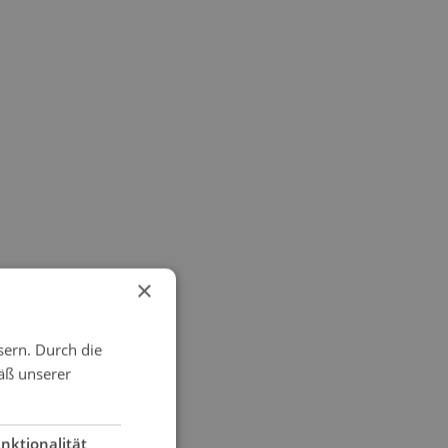
×
sern. Durch die
äß unserer
nktionalität