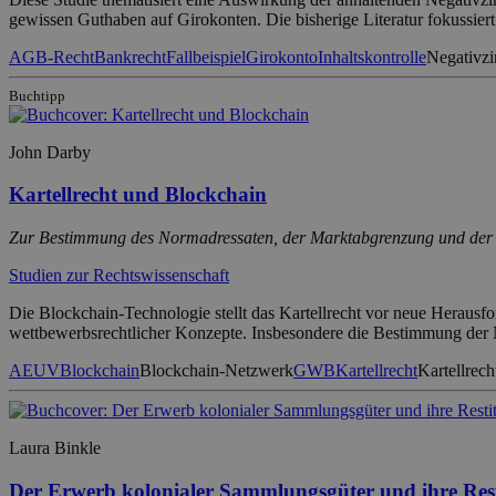
gewissen Guthaben auf Girokonten. Die bisherige Literatur fokussier
AGB-Recht
Bankrecht
Fallbeispiel
Girokonto
Inhaltskontrolle
Negativzi
Buchtipp
John Darby
Kartellrecht und Blockchain
Zur Bestimmung des Normadressaten, der Marktabgrenzung und der
Studien zur Rechtswissenschaft
Die Blockchain-Technologie stellt das Kartellrecht vor neue Herausf
wettbewerbsrechtlicher Konzepte. Insbesondere die Bestimmung der
AEUV
Blockchain
Blockchain-Netzwerk
GWB
Kartellrecht
Kartellrech
Laura Binkle
Der Erwerb kolonialer Sammlungsgüter und ihre Rest