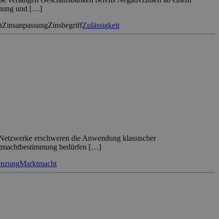
rdnung und […]
t
Zinsanpassung
Zinsbegriff
Zulässigkeit
le Netzwerke erschweren die Anwendung klassischer
rktmachtbestimmung bedürfen […]
enzung
Marktmacht