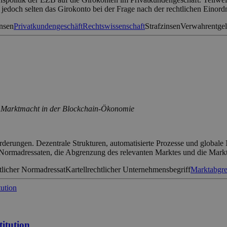
t jedoch selten das Girokonto bei der Frage nach der rechtlichen Eino
nsen
Privatkundengeschäft
Rechtswissenschaft
Strafzinsen
Verwahrentgel
 Marktmacht in der Blockchain-Ökonomie
orderungen. Dezentrale Strukturen, automatisierte Prozesse und globa
 Normadressaten, die Abgrenzung des relevanten Marktes und die Ma
tlicher Normadressat
Kartellrechtlicher Unternehmensbegriff
Marktabgr
itution