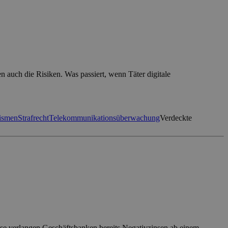
auch die Risiken. Was passiert, wenn Täter digitale
ismen
Strafrecht
Telekommunikationsüberwachung
Verdeckte
ise verlangen Geschäftsbanken bereits Negativzinsen ab einem