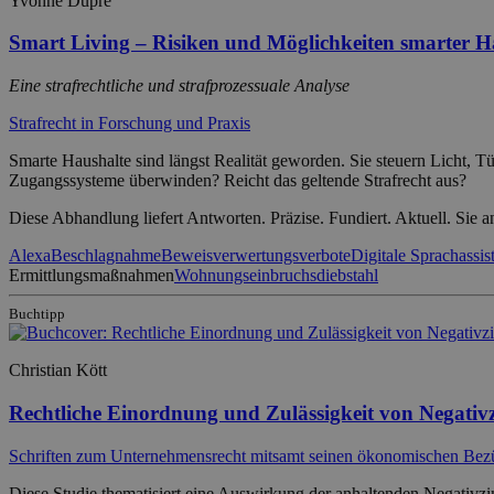
Yvonne Düpre
Smart Living – Risiken und Möglichkeiten smarter H
Eine strafrechtliche und strafprozessuale Analyse
Strafrecht in Forschung und Praxis
Smarte Haushalte sind längst Realität geworden. Sie steuern Licht,
Zugangssysteme überwinden? Reicht das geltende Strafrecht aus?
Diese Abhandlung liefert Antworten. Präzise. Fundiert. Aktuell. Sie a
Alexa
Beschlagnahme
Beweisverwertungsverbote
Digitale Sprachassis
Ermittlungsmaßnahmen
Wohnungseinbruchsdiebstahl
Buchtipp
Christian Kött
Rechtliche Einordnung und Zulässigkeit von Negativ
Schriften zum Unternehmensrecht mitsamt seinen ökonomischen Be
Diese Studie thematisiert eine Auswirkung der anhaltenden Negativzi