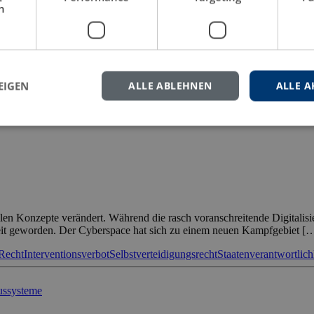
h
lange Zeit eine viel diskutierte Thematik dar. Angesichts der nun verme
gabe, das Scalping unter Berücksichtigung der geänderten Rechtslage e
lation
Marktmissbrauchsrecht
Rechtswissenschaften
Scalping
Strafrecht
EIGEN
ALLE ABLEHNEN
ALLE A
ellen Konzepte verändert. Während die rasch voranschreitende Digitalisi
rheit geworden. Der Cyberspace hat sich zu einem neuen Kampfgebiet [
 Recht
Interventionsverbot
Selbstverteidigungsrecht
Staatenverantwortlich