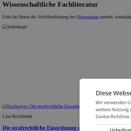
Wissenschaftliche Fachliteratur
Falls bei Ihnen die Veröffentlichung der
Dissertation
ansteht, kontakti
Diese Webse
Wir verwenden Co
weitere Nutzung 
Cookie-Richtlinie 
Lina Reichmuth
Die strafrechtliche Einordnung des Scalpings
Unbeding