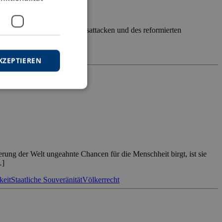
hrt auftretenden Leerverkaufsattacken und des reformierten
rneut […]
KZEPTIEREN
erung der Welt ungeahnte Chancen für die Menschheit birgt, ist sie
…]
keit
Staatliche Souveränität
Völkerrecht