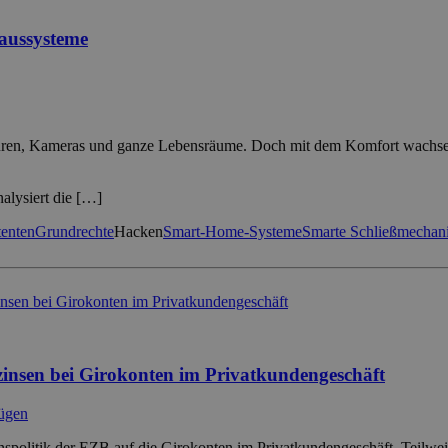
aussysteme
 Türen, Kameras und ganze Lebensräume. Doch mit dem Komfort wachsen 
nalysiert die […]
tenten
Grundrechte
Hacken
Smart-Home-Systeme
Smarte Schließmechan
zinsen bei Girokonten im Privatkundengeschäft
zügen
nspolitik der EZB auf die Girokonten im Privatkundengeschäft. Teilwe