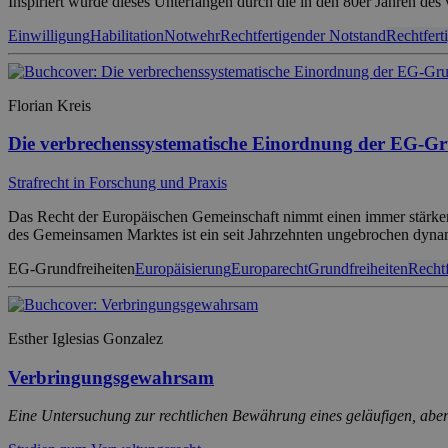
Inspiriert wurde dieses Unterfangen durch die in den 80er Jahren de
Einwilligung
Habilitation
Notwehr
Rechtfertigender Notstand
Rechtfert
Florian Kreis
Die verbrechenssystematische Einordnung der EG-Gr
Strafrecht in Forschung und Praxis
Das Recht der Europäischen Gemeinschaft nimmt einen immer stärker 
des Gemeinsamen Marktes ist ein seit Jahrzehnten ungebrochen dynam
EG-Grundfreiheiten
Europäisierung
Europarecht
Grundfreiheiten
Recht
Esther Iglesias Gonzalez
Verbringungsgewahrsam
Eine Untersuchung zur rechtlichen Bewährung eines geläufigen, abe