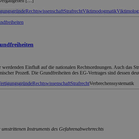
s vergangenen […]
igungsgründe
Rechtswissenschaft
Strafrecht
Viktimodogmatik
Viktimolog
undfreiheiten
werdenden Einfluß auf die nationalen Rechtsordnungen. Auch das Stra
ischer Prozeß. Die Grundfreiheiten des EG-Vertrages sind dessen deu
fertigungsgründe
Rechtswissenschaft
Strafrecht
Verbrechenssystematik
r umstrittenen Instruments des Gefahrenabwehrrechts