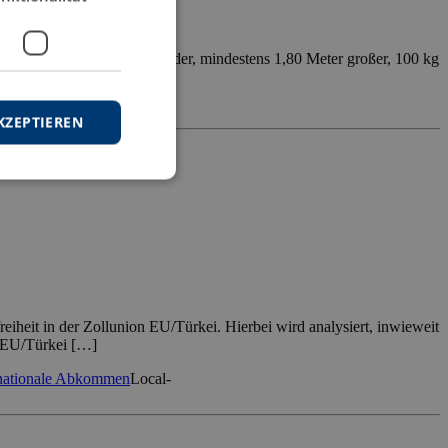
lt und humorlos dreinschauender, mindestens 1,80 Meter großer, 100 kg
nze […]
KZEPTIEREN
iheit in der Zollunion EU/Türkei. Hierbei wird analysiert, inwieweit
n EU/Türkei […]
rnationale Abkommen
Local-