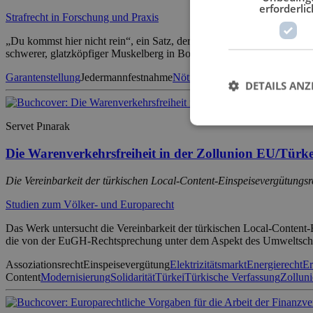
erforderlic
Strafrecht in Forschung und Praxis
„Du kommst hier nicht rein“, ein Satz, der in den Köpfen vieler Mens
schwerer, glatzköpfiger Muskelberg in Bomberjacke. Der typische Sat
Garantenstellung
Jedermannfestnahme
Nötigung
Notwehr
Personenkont
DETAILS ANZ
Servet Pınarak
Die Warenverkehrsfreiheit in der Zollunion EU/Türke
Die Vereinbarkeit der türkischen Local-Content-Einspeisevergütungsr
Studien zum Völker- und Europarecht
Das Werk untersucht die Vereinbarkeit der türkischen Local-Content-
die von der EuGH-Rechtsprechung unter dem Aspekt des Umweltschut
Assoziationsrecht
Einspeisevergütung
Elektrizitätsmarkt
Energierecht
Er
Content
Modernisierung
Solidarität
Türkei
Türkische Verfassung
Zollun