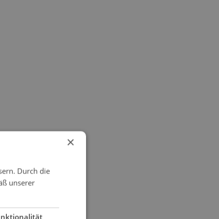
×
sern. Durch die
äß unserer
nktionalität