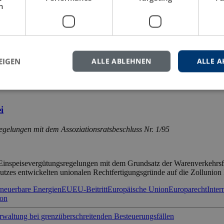
h
chen eine visuelle Assoziation hervorruft. Ein schwarz gekleideter, ka
z und das typische Bild eines Türstehers, welche als Symbole eine ga
rollen
Rechtswissenschaft
Sicherheitsdienst
Strafrecht
EIGEN
ALLE ABLEHNEN
ALLE A
i
egelungen mit dem Assoziationsratsbeschluss Nr. 1/95
Einspeisevergütungsregelungen mit dem Grundsatz der Warenverkehrsfre
zes entwickelten unionalen Rechtfertigungsgründe auf die Zollunio
neuerbare Energien
EU
EU-Beitritt
Europäische Union
Europarecht
Inte
ion