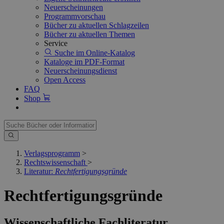
Neuerscheinungen
Programmvorschau
Bücher zu aktuellen Schlagzeilen
Bücher zu aktuellen Themen
Service
Suche im Online-Katalog
Kataloge im PDF-Format
Neuerscheinungsdienst
Open Access
FAQ
Shop
Verlagsprogramm
>
Rechtswissenschaft
>
Literatur:
Rechtfertigungsgründe
Rechtfertigungsgründe
Wissenschaftliche Fachliteratur