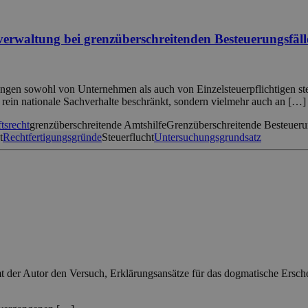
verwaltung bei grenzüberschreitenden Besteuerungsfäll
tungen sowohl von Unternehmen als auch von Einzelsteuerpflichtigen st
uf rein nationale Sachverhalte beschränkt, sondern vielmehr auch an […]
tsrecht
grenzüberschreitende Amtshilfe
Grenzüberschreitende Besteueru
t
Rechtfertigungsgründe
Steuerflucht
Untersuchungsgrundsatz
immt der Autor den Versuch, Erklärungsansätze für das dogmatische Ersc