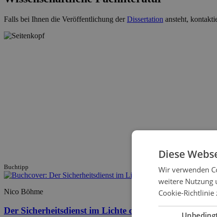
Falls bei Ihnen die Veröffentlichung der
Dissertation
ansteht, kontakti
Diese Webse
Buchtipp
Wir verwenden Co
weitere Nutzung 
Nico Böhme
Cookie-Richtlinie 
Der Sicherheitsdienst im Lichte des Strafrechts
Unbeding