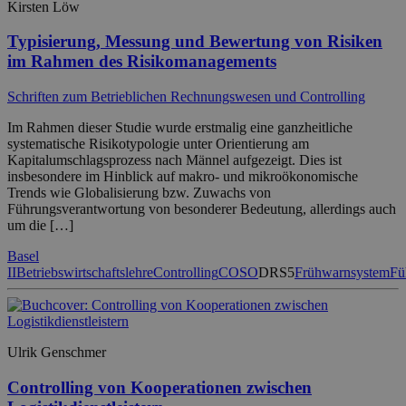
Kirsten Löw
Typisierung, Messung und Bewertung von Risiken
im Rahmen des Risikomanagements
Schriften zum Betrieblichen Rechnungswesen und Controlling
Im Rahmen dieser Studie wurde erstmalig eine ganzheitliche
systematische Risikotypologie unter Orientierung am
Kapitalumschlagsprozess nach Männel aufgezeigt. Dies ist
insbesondere im Hinblick auf makro- und mikroökonomische
Trends wie Globalisierung bzw. Zuwachs von
Führungsverantwortung von besonderer Bedeutung, allerdings auch
um die […]
Basel
II
Betriebswirtschaftslehre
Controlling
COSO
DRS5
Frühwarnsystem
Fü
Ulrik Genschmer
Controlling von Kooperationen zwischen