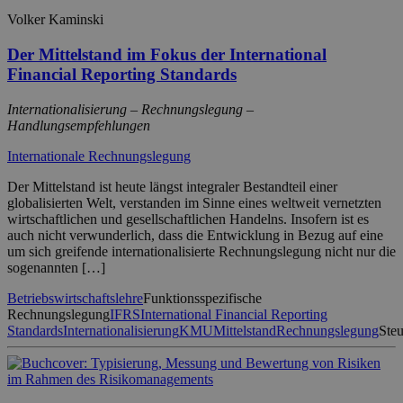
Volker Kaminski
Der Mittelstand im Fokus der International
Financial Reporting Standards
Internationalisierung – Rechnungslegung –
Handlungsempfehlungen
Internationale Rechnungslegung
Der Mittelstand ist heute längst integraler Bestandteil einer
globalisierten Welt, verstanden im Sinne eines weltweit vernetzten
wirtschaftlichen und gesellschaftlichen Handelns. Insofern ist es
auch nicht verwunderlich, dass die Entwicklung in Bezug auf eine
um sich greifende internationalisierte Rechnungslegung nicht nur die
sogenannten […]
Betriebswirtschaftslehre
Funktionsspezifische
Rechnungslegung
IFRS
International Financial Reporting
Standards
Internationalisierung
KMU
Mittelstand
Rechnungslegung
Ste