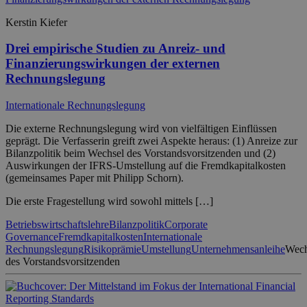
Kerstin Kiefer
Drei empirische Studien zu Anreiz- und
Finanzierungswirkungen der externen
Rechnungslegung
Internationale Rechnungslegung
Die externe Rechnungslegung wird von vielfältigen Einflüssen
geprägt. Die Verfasserin greift zwei Aspekte heraus: (1) Anreize zur
Bilanzpolitik beim Wechsel des Vorstandsvorsitzenden und (2)
Auswirkungen der IFRS-Umstellung auf die Fremdkapitalkosten
(gemeinsames Paper mit Philipp Schorn).
Die erste Fragestellung wird sowohl mittels […]
Betriebswirtschaftslehre
Bilanzpolitik
Corporate
Governance
Fremdkapitalkosten
Internationale
Rechnungslegung
Risikoprämie
Umstellung
Unternehmensanleihe
Wech
des Vorstandsvorsitzenden