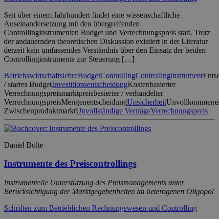
Seit über einem Jahrhundert findet eine wissenschaftliche
Auseinandersetzung mit den übergreifenden
Controllinginstrumenten Budget und Verrechnungspreis statt. Trotz
der andauernden theoretischen Diskussion existiert in der Literatur
derzeit kein umfassendes Verständnis über den Einsatz der beiden
Controllinginstrumente zur Steuerung […]
Betriebswirtschaftslehre
Budget
Controlling
Controllinginstrument
Ents
/ starres Budget
Investitionsentscheidung
Kostenbasierter
Verrechnungspreis
marktpreisbasierter / verhandelter
Verrechnungspreis
Mengenentscheidung
Unsicherheit
Unvollkommene
Zwischenproduktmarkt
Unvollständige Verträge
Verrechnungspreis
Daniel Bolte
Instrumente des Preiscontrollings
Instrumentelle Unterstützung des Preismanagements unter
Berücksichtigung der Marktgegebenheiten im heterogenen Oligopol
Schriften zum Betrieblichen Rechnungswesen und Controlling