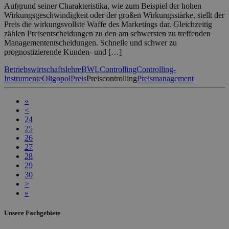
Aufgrund seiner Charakteristika, wie zum Beispiel der hohen
Wirkungsgeschwindigkeit oder der großen Wirkungsstärke, stellt der
Preis die wirkungsvollste Waffe des Marketings dar. Gleichzeitig
zählen Preisentscheidungen zu den am schwersten zu treffenden
Managemententscheidungen. Schnelle und schwer zu
prognostizierende Kunden- und […]
Betriebswirtschaftslehre
BWL
Controlling
Controlling-
Instrumente
Oligopol
Preis
Preiscontrolling
Preismanagement
«
<
24
25
26
27
28
29
30
>
»
Unsere Fachgebiete