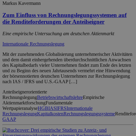
Markus Kavermann
Zum Einfluss von Rechnungslegungssystemen auf
die Renditeforderungen der Anteilseigner
Eine empirische Untersuchung am deutschen Aktienmarkt
Internationale Rechnungslegung
Mit der zunehmenden Globalisierung unternehmerischer Aktivitäten
und dem damit einhergehenden überdurchschnittlichen Anwachsen
des Kapitalbedarfs vieler Unternehmen findet zum Ende des letzten
und zu Beginn des neuen Jahrtausends vermehrt eine Hinwendung
der börsennotierten deutschen Unternehmen zur Rechnungslegung
nach IAS / IFRS und U.S.-GAAP […]
Anteilseignerorientierte
Rechnungslegung
Betriebswirtschaftslehre
Empirische
Aktienmarktforschung
Fundamentale
Wertpapieranalyse
HGB
IAS
IFRS
Internationale
Rechnungslegung
Kapitalkosten
Rechnungslegungssysteme
Renditefo
GAAP