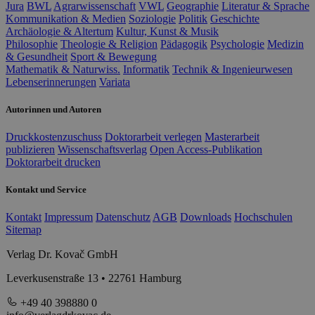
Jura
BWL
Agrarwissenschaft
VWL
Geographie
Literatur & Sprache
Kommunikation & Medien
Soziologie
Politik
Geschichte
Archäologie & Altertum
Kultur, Kunst & Musik
Philosophie
Theologie & Religion
Pädagogik
Psychologie
Medizin
& Gesundheit
Sport & Bewegung
Mathematik & Naturwiss.
Informatik
Technik & Ingenieurwesen
Lebenserinnerungen
Variata
Autorinnen und Autoren
Druckkostenzuschuss
Doktorarbeit verlegen
Masterarbeit
publizieren
Wissenschaftsverlag
Open Access-Publikation
Doktorarbeit drucken
Kontakt und Service
Kontakt
Impressum
Datenschutz
AGB
Downloads
Hochschulen
Sitemap
Verlag Dr. Kovač GmbH
Leverkusenstraße 13 • 22761 Hamburg
+49 40 398880 0