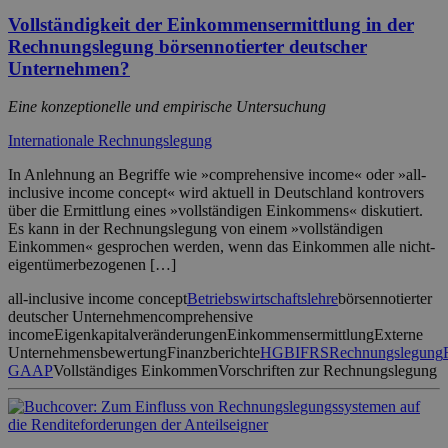
Vollständigkeit der Einkommensermittlung in der
Rechnungslegung börsennotierter deutscher
Unternehmen?
Eine konzeptionelle und empirische Untersuchung
Internationale Rechnungslegung
In Anlehnung an Begriffe wie »comprehensive income« oder »all-
inclusive income concept« wird aktuell in Deutschland kontrovers
über die Ermittlung eines »vollständigen Einkommens« diskutiert.
Es kann in der Rechnungslegung von einem »vollständigen
Einkommen« gesprochen werden, wenn das Einkommen alle nicht-
eigentümerbezogenen […]
all-inclusive income concept
Betriebswirtschaftslehre
börsennotierter
deutscher Unternehmen
comprehensive
income
Eigenkapitalveränderungen
Einkommensermittlung
Externe
Unternehmensbewertung
Finanzberichte
HGB
IFRS
Rechnungslegung
GAAP
Vollständiges Einkommen
Vorschriften zur Rechnungslegung