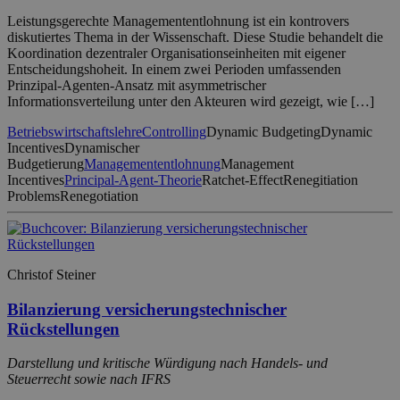
Leistungsgerechte Managemententlohnung ist ein kontrovers
diskutiertes Thema in der Wissenschaft. Diese Studie behandelt die
Koordination dezentraler Organisationseinheiten mit eigener
Entscheidungshoheit. In einem zwei Perioden umfassenden
Prinzipal-Agenten-Ansatz mit asymmetrischer
Informationsverteilung unter den Akteuren wird gezeigt, wie […]
Betriebswirtschaftslehre
Controlling
Dynamic Budgeting
Dynamic
Incentives
Dynamischer
Budgetierung
Managemententlohnung
Management
Incentives
Principal-Agent-Theorie
Ratchet-Effect
Renegitiation
Problems
Renegotiation
Christof Steiner
Bilanzierung versicherungstechnischer
Rückstellungen
Darstellung und kritische Würdigung nach Handels- und
Steuerrecht sowie nach IFRS