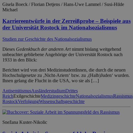
Gisela Boeck / Florian Detjens / Hans-Uwe Lammel / Susi-Hilde
Michael
Karriereentwürfe in der Zerreißprobe – Beispiele aus
der Universität Rostock im Nationalsozialismus
Studien zur Geschichte des Nationalsozialismus
Dieses
Gedenkbuch der anderen Art
nimmt bislang weitgehend
unbeachtet gebliebene Angehörige der Universität Rostock nach
1933 in den Blick:
Berichtet wird von drei MedizinstudentInnen, die durch die neuen
Hochschulgesetze zu ‚Nicht-Ariern‘ bzw. zu ‚(Halb)Juden‘ wurden.
Ihnen gelang die Flucht in die USA, wo sie als […]
Antisemitismus
Ausländerstudium
Drittes
Reich
Exilgeschichte
Medizingeschichte
Nationalsozialismus
Rassismus
Rostock
Verfolgung
Wissenschaftsgeschichte
Snežana Kuster-Nikolic