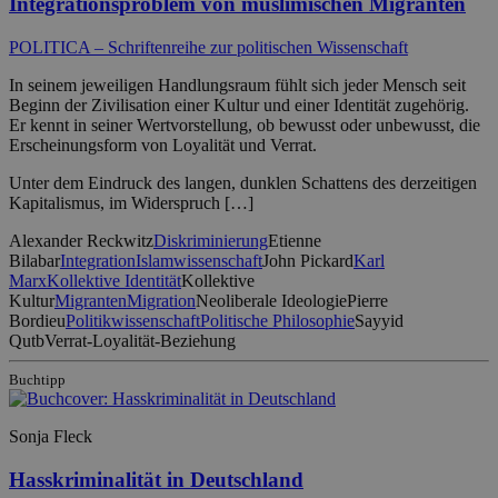
Integrationsproblem von muslimischen Migranten
POLITICA – Schriftenreihe zur politischen Wissenschaft
In seinem jeweiligen Handlungsraum fühlt sich jeder Mensch seit
Beginn der Zivilisation einer Kultur und einer Identität zugehörig.
Er kennt in seiner Wertvorstellung, ob bewusst oder unbewusst, die
Erscheinungsform von Loyalität und Verrat.
Unter dem Eindruck des langen, dunklen Schattens des derzeitigen
Kapitalismus, im Widerspruch […]
Alexander Reckwitz
Diskriminierung
Etienne
Bilabar
Integration
Islamwissenschaft
John Pickard
Karl
Marx
Kollektive Identität
Kollektive
Kultur
Migranten
Migration
Neoliberale Ideologie
Pierre
Bordieu
Politikwissenschaft
Politische Philosophie
Sayyid
Qutb
Verrat-Loyalität-Beziehung
Buchtipp
Sonja Fleck
Hasskriminalität in Deutschland