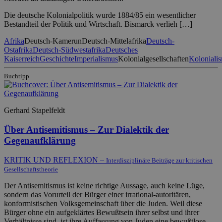
Die deutsche Kolonialpolitik wurde 1884/85 ein wesentlicher
Bestandteil der Politik und Wirtschaft. Bismarck verlieh […]
Afrika
Deutsch-Kamerun
Deutsch-Mittelafrika
Deutsch-
Ostafrika
Deutsch-Südwestafrika
Deutsches
Kaiserreich
Geschichte
Imperialismus
Kolonialgesellschaften
Koloniali
Buchtipp
Gerhard Stapelfeldt
Über Antisemitismus – Zur Dialektik der
Gegenaufklärung
KRITIK UND REFLEXION –
Interdisziplinäre Beiträge zur kritischen
Gesellschaftstheorie
Der Antisemitismus ist keine richtige Aussage, auch keine Lüge,
sondern das Vorurteil der Bürger einer irrational-autoritären,
konformistischen Volksgemeinschaft über die Juden. Weil diese
Bürger ohne ein aufgeklärtes Bewußtsein ihrer selbst und ihrer
Verhältnisse sind, ist ihre Auffassung von Juden eine bewußtlose