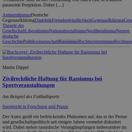
paranoide Projektion. Daher […]
Antisemitismus
Deutsche
Gegenaufklärung
Dialektik
Fremdenfeindlichkeit
Gegenaufklärung
Gesc
Theorie der
Gesellschaft
Liberalismus
Nationalsozialismus
Neoliberalismus
Neuere
deutsche
Geschichte
Politikwissenschaft
Rassismus
Rechtsextremismus
Rechtspo
Martin Dippel
Zivilrechtliche Haftung für Rassismus bei
Sportveranstaltungen
Am Beispiel des Fußballsports
Sportrecht in Forschung und Praxis
Der Autor greift ein bedrückendes Phänomen auf, das in der Presse
und gesellschaftspolitisch seit einigen Jahren vermehrt diskutiert
wird. Dabei stehen rassistische Verunglimpfungen insbesondere im