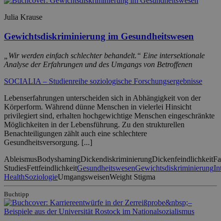
Julia Krause
Gewichtsdiskriminierung im Gesundheitswesen
„Wir werden einfach schlechter behandelt.“ Eine intersektionale
Analyse der Erfahrungen und des Umgangs von Betroffenen
SOCIALIA – Studienreihe soziologische Forschungsergebnisse
Lebenserfahrungen unterscheiden sich in Abhängigkeit von der
Körperform. Während dünne Menschen in vielerlei Hinsicht
privilegiert sind, erhalten hochgewichtige Menschen eingeschränkte
Möglichkeiten in der Lebensführung. Zu den strukturellen
Benachteiligungen zählt auch eine schlechtere
Gesundheitsversorgung. [...]
Ableismus
Bodyshaming
Dickendiskriminierung
Dickenfeindlichkeit
Fa
Studies
Fettfeindlichkeit
Gesundheitswesen
Gewichtsdiskriminierung
In
Health
Soziologie
Umgangsweisen
Weight Stigma
Buchtipp