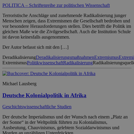
POLITICA – Schriftenreihe zur politischen Wissenschaft
Terroristische Anschläge und zunehmende Radikalisierung junger
Menschen zeigen, dass Extremismen die Gesellschaft bedrohen und
vor besondere Herausforderungen stellen. Dies betrifft die Politik im
gleichen Maße wie die Zivilgesellschaft. Auch die Institution Schule
ist davon keinesfalls ausgenommen.
Der Autor befasst sich mit den […]
Deradikalisierung
Deradikalisierungsmaßnahmen
Extremismus
Extremi
Extremismus
Politikwissenschaft
Radikalisierung
Radikalisierungsquell
Michael Lausberg
Deutsche Kolonialpolitik in Afrika
Geschichtswissenschaftliche Studien
Der deutsche Imperialismus und der Wunsch nach einem „Platz an
der Sonne“ in der Weltpolitik führten zu Kolonialismus,
Ausbeutung, Chauvinismus, gelebtem Sozialdarwinismus und
Morden an unzähligen Unterdrückten.