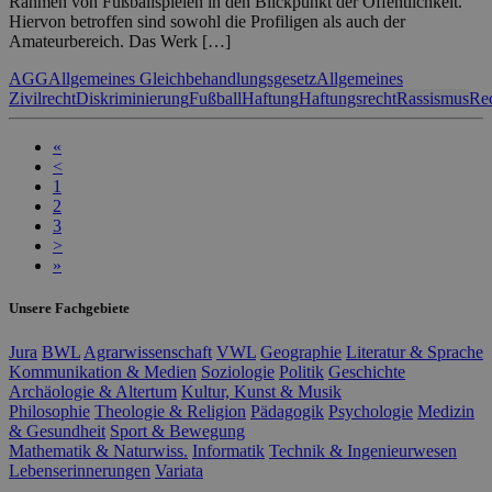
Rahmen von Fußballspielen in den Blickpunkt der Öffentlichkeit.
Hiervon betroffen sind sowohl die Profiligen als auch der
Amateurbereich. Das Werk […]
AGG
Allgemeines Gleichbehandlungsgesetz
Allgemeines
Zivilrecht
Diskriminierung
Fußball
Haftung
Haftungsrecht
Rassismus
Rec
«
<
1
2
3
>
»
Unsere Fachgebiete
Jura
BWL
Agrarwissenschaft
VWL
Geographie
Literatur & Sprache
Kommunikation & Medien
Soziologie
Politik
Geschichte
Archäologie & Altertum
Kultur, Kunst & Musik
Philosophie
Theologie & Religion
Pädagogik
Psychologie
Medizin
& Gesundheit
Sport & Bewegung
Mathematik & Naturwiss.
Informatik
Technik & Ingenieurwesen
Lebenserinnerungen
Variata