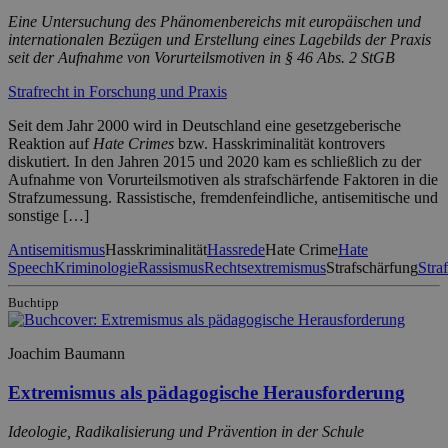
Eine Untersuchung des Phänomenbereichs mit europäischen und
internationalen Bezügen und Erstellung eines Lagebilds der Praxis
seit der Aufnahme von Vorurteilsmotiven in § 46 Abs. 2 StGB
Strafrecht in Forschung und Praxis
Seit dem Jahr 2000 wird in Deutschland eine gesetzgeberische
Reaktion auf
Hate Crimes
bzw. Hasskriminalität kontrovers
diskutiert. In den Jahren 2015 und 2020 kam es schließlich zu der
Aufnahme von Vorurteilsmotiven als strafschärfende Faktoren in die
Strafzumessung. Rassistische, fremdenfeindliche, antisemitische und
sonstige […]
Antisemitismus
Hasskriminalität
Hassrede
Hate Crime
Hate
Speech
Kriminologie
Rassismus
Rechtsextremismus
Strafschärfung
Stra
Buchtipp
Joachim Baumann
Extremismus als pädagogische Herausforderung
Ideologie, Radikalisierung und Prävention in der Schule