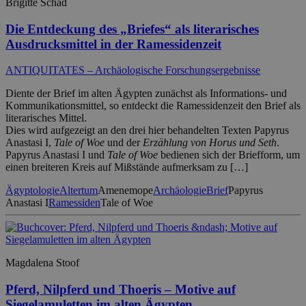
Brigitte Schad
Die Entdeckung des „Briefes“ als literarisches
Ausdrucksmittel in der Ramessidenzeit
ANTIQUITATES – Archäologische Forschungsergebnisse
Diente der Brief im alten Ägypten zunächst als Informations- und
Kommunikationsmittel, so entdeckt die Ramessidenzeit den Brief als
literarisches Mittel.
Dies wird aufgezeigt an den drei hier behandelten Texten Papyrus
Anastasi I,
Tale of Woe
und der
Erzählung von Horus und Seth
.
Papyrus Anastasi I und
Tale of Woe
bedienen sich der Briefform, um
einen breiteren Kreis auf Mißstände aufmerksam zu […]
Ägyptologie
Altertum
Amenemope
Archäologie
Brief
Papyrus
Anastasi I
Ramessiden
Tale of Woe
Magdalena Stoof
Pferd, Nilpferd und Thoeris – Motive auf
Siegelamuletten im alten Ägypten