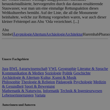
herauskristallisierte, hervorgerufen durch das daraus resultierende
Stauwasser, war man um eine einmalige Rettungsaktion dieses
Weltkulturerbes bemüht. Auf der Liste, die all die Monumente
beinhaltete, welche zur Rettung vorgesehen waren, war auch dieser
kleiner Felstempel aus Abu ‘Oda verzeichnet. [...]
Abu
Simbel
Ägyptologie
Altertum
Archäologie
Architektur
Haremhab
Pharao
Unsere Fachgebiete
Jura
BWL
Agrarwissenschaft
VWL
Geographie
Literatur & Sprache
Kommunikation & Medien
Soziologie
Politik
Geschichte
Archäologie & Altertum
Kultur, Kunst & Musik
Philosophie
Theologie & Religion
Pädagogik
Psychologie
Medizin
& Gesundheit
Sport & Bewegung
Mathematik & Naturwiss.
Informatik
Technik & Ingenieurwesen
Lebenserinnerungen
Variata
Autorinnen und Autoren