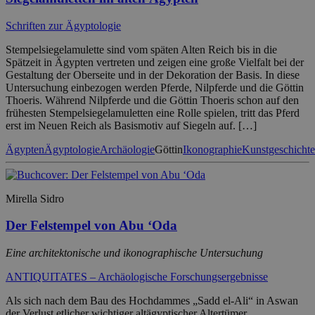
Schriften zur Ägyptologie
Stempelsiegelamulette sind vom späten Alten Reich bis in die
Spätzeit in Ägypten vertreten und zeigen eine große Vielfalt bei der
Gestaltung der Oberseite und in der Dekoration der Basis. In diese
Untersuchung einbezogen werden Pferde, Nilpferde und die Göttin
Thoeris. Während Nilpferde und die Göttin Thoeris schon auf den
frühesten Stempelsiegelamuletten eine Rolle spielen, tritt das Pferd
erst im Neuen Reich als Basismotiv auf Siegeln auf. […]
Ägypten
Ägyptologie
Archäologie
Göttin
Ikonographie
Kunstgeschichte
Mirella Sidro
Der Felstempel von Abu ‘Oda
Eine architektonische und ikonographische Untersuchung
ANTIQUITATES – Archäologische Forschungsergebnisse
Als sich nach dem Bau des Hochdammes „Sadd el-Ali“ in Aswan
der Verlust etlicher wichtiger altägyptischer Altertümer