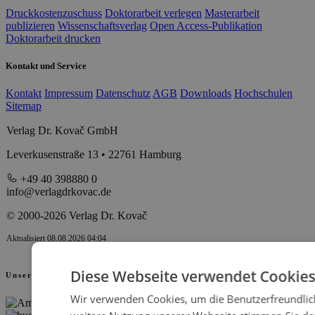
Druckkostenzuschuss
Doktorarbeit verlegen
Masterarbeit
publizieren
Wissenschaftsverlag
Open Access-Publikation
Doktorarbeit drucken
Kontakt und Service
Kontakt
Impressum
Datenschutz
AGB
Downloads
Hochschulen
Sitemap
Verlag Dr. Kovač GmbH
Leverkusenstraße 13 • 22761 Hamburg
+49 40 398880 0
info@verlagdrkovac.de
© 2000-2026 Verlag Dr. Kovač
Aktualisiert 08.08.2026 04:04
Diese Webseite verwendet Cookies
Unsere Partner
Wir verwenden Cookies, um die Benutzerfreundlich