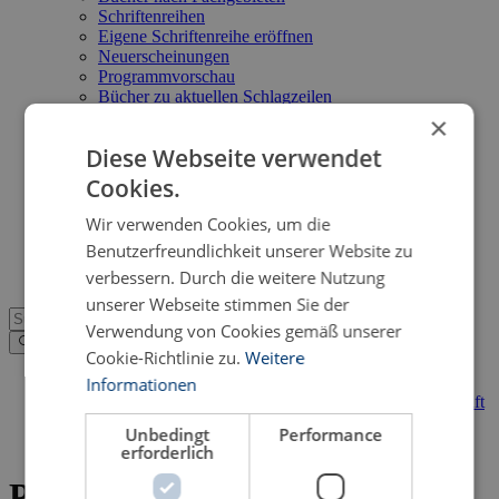
Schriftenreihen
Eigene Schriftenreihe eröffnen
Neuerscheinungen
Programmvorschau
Bücher zu aktuellen Schlagzeilen
Bücher zu aktuellen Themen
×
Service
Diese Webseite verwendet
Suche im Online-Katalog
Kataloge im PDF-Format
Cookies.
Neuerscheinungsdienst
Open Access
Wir verwenden Cookies, um die
FAQ
Benutzerfreundlichkeit unserer Website zu
Shop
verbessern. Durch die weitere Nutzung
unserer Webseite stimmen Sie der
Verwendung von Cookies gemäß unserer
Cookie-Richtlinie zu.
Weitere
Verlagsprogramm
>
Informationen
Kulturwissenschaft, Kunstwissenschaft & Musikwissenschaft
>
Unbedingt
Performance
Literatur:
Psalmodie
erforderlich
Psalmodie