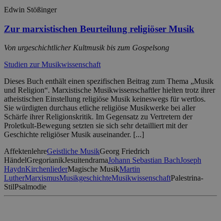
Edwin Stößinger
Zur marxistischen Beurteilung religiöser Musik
Von urgeschichtlicher Kultmusik bis zum Gospelsong
Studien zur Musikwissenschaft
Dieses Buch enthält einen spezifischen Beitrag zum Thema „Musik
und Religion“. Marxistische Musikwissenschaftler hielten trotz ihrer
atheistischen Einstellung religiöse Musik keineswegs für wertlos.
Sie würdigten durchaus etliche religiöse Musikwerke bei aller
Schärfe ihrer Religionskritik. Im Gegensatz zu Vertretern der
Proletkult-Bewegung setzten sie sich sehr detailliert mit der
Geschichte religiöser Musik auseinander. [...]
Affektenlehre
Geistliche Musik
Georg Friedrich
Händel
Gregorianik
Jesuitendrama
Johann Sebastian Bach
Joseph
Haydn
Kirchenlieder
Magische Musik
Martin
Luther
Marxismus
Musikgeschichte
Musikwissenschaft
Palestrina-
Stil
Psalmodie