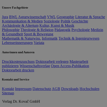
Unsere Fachgebiete
Jura
BWL
Agrarwissenschaft
VWL
Geographie
Literatur & Sprache
Kommunikation & Medien
Soziologie
Politik
Geschichte
Archäologie & Altertum
Kultur, Kunst & Musik
Philosophie
Theologie & Religion
Pädagogik
Psychologie
Medizin
& Gesundheit
Sport & Bewegung
Mathematik & Naturwiss.
Informatik
Technik & Ingenieurwesen
Lebenserinnerungen
Variata
Autorinnen und Autoren
Druckkostenzuschuss
Doktorarbeit verlegen
Masterarbeit
publizieren
Wissenschaftsverlag
Open Access-Publikation
Doktorarbeit drucken
Kontakt und Service
Kontakt
Impressum
Datenschutz
AGB
Downloads
Hochschulen
Sitemap
Verlag Dr. Kovač GmbH