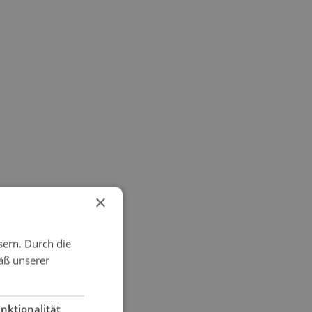
×
sern. Durch die
äß unserer
nktionalität