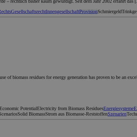
rde – rechtlich bisher kaum gewürdigt. Seit dem Jahr 2002 erfährt das 
Rechts
Gesellschaftsrecht
Innengesellschaft
Provision
Schmiergeld
Trinkge
se of biomass residues for energy generation has proven to be an excelle
Economic Potential
Electricity from Biomass Residues
Energiesysteme
E
Scenarios
Solid Biomass
Strom aus Biomasse-Reststoffen
Szenarien
Techn