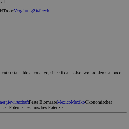
[…]
ld
Tronc
Vergütung
Zivilrecht
nt sustainable alternative, since it can solve two problems at once
nergiewirtschaft
Feste Biomasse
Mexico
Mexiko
Ökonomisches
ical Potential
Technisches Potenzial