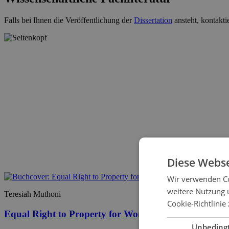
Falls bei Ihnen die Veröffentlichung der
Dissertation
ansteht, kontakti
Diese Webse
Wir verwenden Co
weitere Nutzung 
Teresiah Muthoni
Cookie-Richtlinie 
Equal Right to Property for Women under Internat
Unbeding