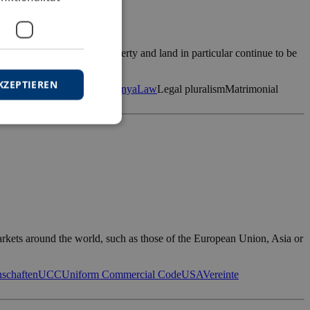
equality with regard to property and land in particular continue to be
KZEPTIEREN
ism
Intersektionalität
Kenia
Kenya
Law
Legal pluralism
Matrimonial
markets around the world, such as those of the European Union, Asia or
schaften
UCC
Uniform Commercial Code
USA
Vereinte