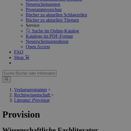
Neuerscheinungen
Programmvorschau
Bücher zu aktuellen Schlagzeilen
Bücher zu aktuellen Themen
Service
Suche im Online-Katalog
Kataloge im PDF-Format
Neuerscheinungsdienst
Open Access
FAQ
Shop
Verlagsprogramm
>
Rechtswissenschaft
>
Literatur:
Provision
Provision
Wissenschaftliche Fachliteratur