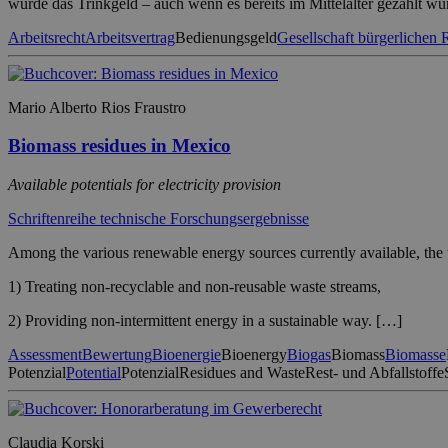
wurde das Trinkgeld – auch wenn es bereits im Mittelalter gezahlt wu
Arbeitsrecht
Arbeitsvertrag
Bedienungsgeld
Gesellschaft bürgerlichen 
Mario Alberto Rios Fraustro
Biomass residues in Mexico
Available potentials for electricity provision
Schriftenreihe technische Forschungsergebnisse
Among the various renewable energy sources currently available, the u
1) Treating non-recyclable and non-reusable waste streams,
2) Providing non-intermittent energy in a sustainable way. […]
Assessment
Bewertung
Bioenergie
Bioenergy
Biogas
Biomass
Biomasse
Potenzial
Potential
Potenzial
Residues and Waste
Rest- und Abfallstoffe
Claudia Korski