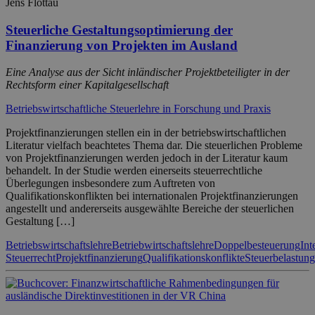
Jens Flottau
Steuerliche Gestaltungsoptimierung der
Finanzierung von Projekten im Ausland
Eine Analyse aus der Sicht inländischer Projektbeteiligter in der
Rechtsform einer Kapitalgesellschaft
Betriebswirtschaftliche Steuerlehre in Forschung und Praxis
Projektfinanzierungen stellen ein in der betriebswirtschaftlichen
Literatur vielfach beachtetes Thema dar. Die steuerlichen Probleme
von Projektfinanzierungen werden jedoch in der Literatur kaum
behandelt. In der Studie werden einerseits steuerrechtliche
Überlegungen insbesondere zum Auftreten von
Qualifikationskonflikten bei internationalen Projektfinanzierungen
angestellt und andererseits ausgewählte Bereiche der steuerlichen
Gestaltung […]
Betriebswirtschaftslehre
Betriebwirtschaftslehre
Doppelbesteuerung
Int
Steuerrecht
Projektfinanzierung
Qualifikationskonflikte
Steuerbelastung