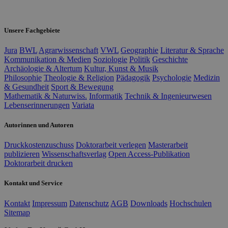
Unsere Fachgebiete
Jura
BWL
Agrarwissenschaft
VWL
Geographie
Literatur & Sprache
Kommunikation & Medien
Soziologie
Politik
Geschichte
Archäologie & Altertum
Kultur, Kunst & Musik
Philosophie
Theologie & Religion
Pädagogik
Psychologie
Medizin
& Gesundheit
Sport & Bewegung
Mathematik & Naturwiss.
Informatik
Technik & Ingenieurwesen
Lebenserinnerungen
Variata
Autorinnen und Autoren
Druckkostenzuschuss
Doktorarbeit verlegen
Masterarbeit
publizieren
Wissenschaftsverlag
Open Access-Publikation
Doktorarbeit drucken
Kontakt und Service
Kontakt
Impressum
Datenschutz
AGB
Downloads
Hochschulen
Sitemap