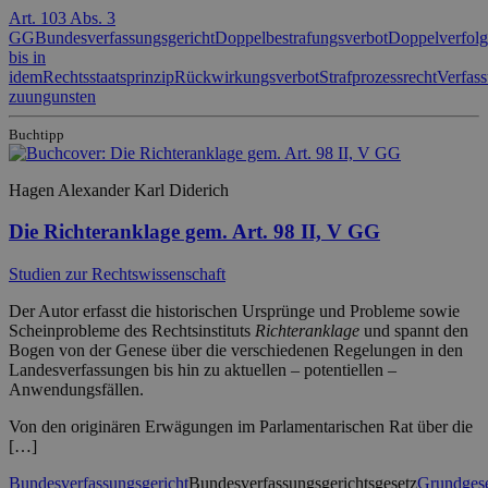
Art. 103 Abs. 3
GG
Bundesverfassungsgericht
Doppelbestrafungsverbot
Doppelverfolg
bis in
idem
Rechtsstaatsprinzip
Rückwirkungsverbot
Strafprozessrecht
Verfass
zuungunsten
Buchtipp
Hagen Alexander Karl Diderich
Die Richteranklage gem. Art. 98 II, V GG
Studien zur Rechtswissenschaft
Der Autor erfasst die historischen Ursprünge und Probleme sowie
Scheinprobleme des Rechtsinstituts
Richteranklage
und spannt den
Bogen von der Genese über die verschiedenen Regelungen in den
Landesverfassungen bis hin zu aktuellen – potentiellen –
Anwendungsfällen.
Von den originären Erwägungen im Parlamentarischen Rat über die
[…]
Bundesverfassungsgericht
Bundesverfassungsgerichtsgesetz
Grundges