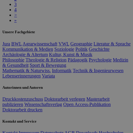
3
4
>
»
Unsere Fachgebiete
Jura
BWL
Agrarwissenschaft
VWL
Geographie
Literatur & Sprache
Kommunikation & Medien
Soziologie
Politik
Geschichte
Archäologie & Altertum
Kultur, Kunst & Musik
Philosophie
Theologie & Religion
Pädagogik
Psychologie
Medizin
& Gesundheit
Sport & Bewegung
Mathematik & Naturwiss.
Informatik
Technik & Ingenieurwesen
Lebenserinnerungen
Variata
Autorinnen und Autoren
Druckkostenzuschuss
Doktorarbeit verlegen
Masterarbeit
publizieren
Wissenschaftsverlag
Open Access-Publikation
Doktorarbeit drucken
Kontakt und Service
Kontakt
Impressum
Datenschutz
AGB
Downloads
Hochschulen