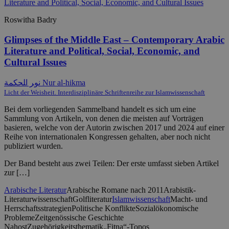
Roswitha Badry
Glimpses of the Middle East – Contemporary Arabic
Literature and Political, Social, Economic, and
Cultural Issues
ﻧﻮﺮ ﺍﻠﺤﻜﻤﺔ Nur al-hikma
Licht der Weisheit. Interdisziplinäre Schriftenreihe zur Islamwissenschaft
Bei dem vorliegenden Sammelband handelt es sich um eine
Sammlung von Artikeln, von denen die meisten auf Vorträgen
basieren, welche von der Autorin zwischen 2017 und 2024 auf einer
Reihe von internationalen Kongressen gehalten, aber noch nicht
publiziert wurden.
Der Band besteht aus zwei Teilen: Der erste umfasst sieben Artikel
zur […]
Arabische Literatur
Arabische Romane nach 2011
Arabistik-
Literaturwissenschaft
Golfliteratur
Islamwissenschaft
Macht- und
Herrschaftsstrategien
Politische Konflikte
Sozialökonomische
Probleme
Zeitgenössische Geschichte
Nahost
Zugehörigkeitsthematik
„Fitna“-Topos