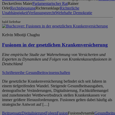
Deckert
Jens Maier
Parlamentarischer Rat
Rainer
Orlet
Rechtsbeugung
Richteranklage
Richterliche
Unabhängigkeit
Verfassungsrecht
Wehrhafte Demokratie
bald lieferbar
Kelvin Mbotiji Chaghu
Fusionen in der gesetzlichen Krankenversicherung
Eine empirische Studie zur Wahrnehmung von Versicherten und
Experten zu Dynamiken und Folgen von Krankenkassenfusionen in
Deutschland
Schriftenreihe Gesundheitswissenschaften
Die gesetzliche Krankenversicherung befindet sich seit Jahren in
einem tiefgreifenden Wandel. Steigende Gesundheitsausgaben,
demografische Veränderungen, Digitalisierung, Fachkräftemangel
und zunehmender Wettbewerbsdruck stellen Krankenkassen vor
immer größere Herausforderungen. Fusionen gelten dabei häufig als
strategische Antwort auf […]
Beitragssatz
Digitalisierung
Folgen
Fusion
Fusionsdynamik
Gesundheit