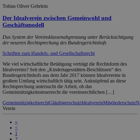
Tobias Oliver Gehrlein
Der Idealverein zwischen Gemeinwohl und
Geschäftsmodell
Das System der Vereinsklassenabgrenzung unter Berücksichtigung
der neueren Rechtsprechung des Bundesgerichtshofs
Schriften zum Handels- und Gesellschaftsrecht
Wie viel wirtschaftliche Betätigung verträgt die Rechtsform des
Idealvereins? Seit den „Kindertagesstätten-Beschlüssen“ des
Bundesgerichtshofs aus dem Jahr 2017 können Idealvereine in
großem Umfang wirtschaftlich tätig sein. Anknüpfend an diese
Rechtsprechung untersucht die Arbeit, ob das
Gemeinnützigkeitssteuerrecht die vereinsrechtlichen […]
Gemeinnützigkeitsrecht
Gläubigerschutz
Idealverein
Mitgliederschutz
N
Verein
«
<
1
2