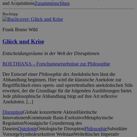
and Acquisitions
Zusammenschluss
Buchtipp
Frank Bruno Wild
Glück und Krise
Entscheidungsräume in der Welt der Disruptionen
BOETHIANA – Forschungsergebnisse zur Philosophie
Der Entwurf einer
Philosophie des Anekdotischen
lässt die
Abhandlung beginnen. Hier wird die klassische Anekdote zur
Begrifflichkeit eines opern- und operettenhaften anekdotischen Stils
erweitert, der die Grundlage für die folgenden Ausführungen bietet.
Jede philosophische Abhandlung birgt auf ihre Art reflexive
Anekdoten. [...]
Disruption
Globale konzertierte Aktion
Häretische
Innovationen
Kommunale Basis-Exekutive
Metaphysische
Regulation
Nostalgische Grundierung des
Daseins
Ontologie
Ontologische Disruption
Philosophie
Subsidiäre
Vorsorge
Symbolexekutiver Weltstaat
Weltethischer Imperativ