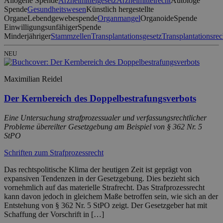
Allogene Spende
Arzneimittelgesetz
Arzneimittelrecht
Autologe
Spende
Gesundheitswesen
Künstlich hergestellte
Organe
Lebendgewebespende
Organmangel
Organoide
Spende
Einwilligungsunfähiger
Spende
Minderjähriger
Stammzellen
Transplantationsgesetz
Transplantationsrec
NEU
Maximilian Reidel
Der Kernbereich des Doppelbestrafungsverbots
Eine Untersuchung strafprozessualer und verfassungsrechtlicher
Probleme übereilter Gesetzgebung am Beispiel von § 362 Nr. 5
StPO
Schriften zum Strafprozessrecht
Das rechtspolitische Klima der heutigen Zeit ist geprägt von
expansiven Tendenzen in der Gesetzgebung. Dies bezieht sich
vornehmlich auf das materielle Strafrecht. Das Strafprozessrecht
kann davon jedoch in gleichem Maße betroffen sein, wie sich an der
Entstehung von § 362 Nr. 5 StPO zeigt. Der Gesetzgeber hat mit
Schaffung der Vorschrift in […]