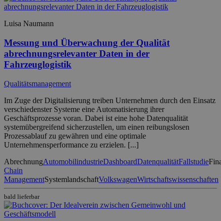
Luisa Naumann
Messung und Überwachung der Qualität
abrechnungsrelevanter Daten in der
Fahrzeuglogistik
Qualitätsmanagement
Im Zuge der Digitalisierung treiben Unternehmen durch den Einsatz
verschiedenster Systeme eine Automatisierung ihrer
Geschäftsprozesse voran. Dabei ist eine hohe Datenqualität
systemübergreifend sicherzustellen, um einen reibungslosen
Prozessablauf zu gewähren und eine optimale
Unternehmensperformance zu erzielen. [...]
Abrechnung
Automobilindustrie
Dashboard
Datenqualität
Fallstudie
Fin
Chain
Management
Systemlandschaft
Volkswagen
Wirtschaftswissenschaften
bald lieferbar