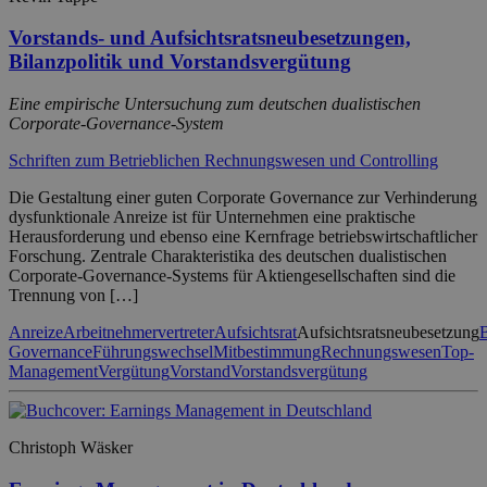
Vorstands- und Aufsichtsratsneubesetzungen,
Bilanzpolitik und Vorstandsvergütung
Eine empirische Untersuchung zum deutschen dualistischen
Corporate-Governance-System
Schriften zum Betrieblichen Rechnungswesen und Controlling
Die Gestaltung einer guten Corporate Governance zur Verhinderung
dysfunktionale Anreize ist für Unternehmen eine praktische
Herausforderung und ebenso eine Kernfrage betriebswirtschaftlicher
Forschung. Zentrale Charakteristika des deutschen dualistischen
Corporate-Governance-Systems für Aktiengesellschaften sind die
Trennung von […]
Anreize
Arbeitnehmervertreter
Aufsichtsrat
Aufsichtsratsneubesetzung
B
Governance
Führungswechsel
Mitbestimmung
Rechnungswesen
Top-
Management
Vergütung
Vorstand
Vorstandsvergütung
Christoph Wäsker