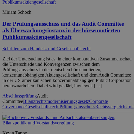
Miriam Schoch
Der Prüfungsausschuss und das Audit Committee
als Überwachungsinstanz in der börsennotierten
Publikumsaktiengesellschaft
Schriften zum Handels- und Gesellschaftsrecht
Ziel der Untersuchung ist es, in einer komparativen Zusammenschau
die Unterschiede und Konvergenzen zwischen dem
Prüfungsausschuss in der deutschen börsennotierten,
konzernunabhängigen Aktiengesellschaft und dem Audit Committee
in der US-amerikanischen konzernunabhängigen Public Corporation
herauszuarbeiten. Dabei wird geklärt, inwieweit […]
Abschlussprüfung
Audit
Committee
Bilanzrechtsmodernisierungsgesetz
Corporate
Governance
Gesellschaftsrecht
Prüfungsausschuss
Rechtsvergleich
Unt
Kevin Tappe