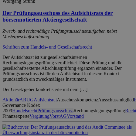
Wolfgang Strunk
Der Prüfungsausschuss des Aufsichtsrats der
börsennotierten Aktiengesellschaft
Zweck- und rechtmäßige Prüfungsausschussaufgaben nebst
Mustergeschäftsordnung
Schriften zum Handels- und Gesellschaftsrecht
Der Aufsichtsrat ist zur gesellschaftsinternen
Rechnungslegungsprüfung verpflichtet. Diese Prüfung und die
gesellschaftsexterne Abschlussprüfung ergänzen einander. Der
Prüfungsausschuss ist für den Aufsichtsrat in diesem Kontext
grundsätzlich ein zweckmäßiges Instrument.
Der Gesetzgeber konkretisierte mit dem […]
Aktionär
ARUG
Aufsichtsrat
Ausschusskompetenz
Ausschussmitglied
B
Governance Kodex
2009
Handelsrecht
Prüfungsausschuss
Rechnungslegungsprüfung
Recht
Finanzexperte
Vergütung
VorstAG
Vorstand