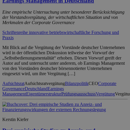
Earnings Management in Deutschland
Eine empirische Untersuchung unter besonderer Berücksichtigung
der Vorstandsvergütung, der wirtschaftlichen Situation und von
Merkmalen der Corporate Governance
Schriftenreihe innovative betriebswirtschaftliche Forschung und
Praxis
Mit Blick auf die Vergütung der Vorstände deutscher Unternehmen
wird in der öffentlichen Diskussion teilweise der Vorwurf der
„Selbstbedienungsmentalität“ erhoben. Diesen Vorwurf greift der
Autor auf und untersucht unter anderem, ob Earnings Management
von den Vorständen deutscher börsennotierter Unternehmen
eingesetzt wird, um ihre Vergütung […]
Aufsichtsrat
Aufsichtsratvergütung
Bilanzpolitik
CEO
Corporate
Governance
Deutschland
Earnings
Management
Eigentümerstruktur
Prüfungsausschuss
Vergütung
Vergütu
Kerstin Kiefer