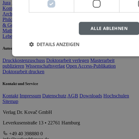
Jura
BWL
Agrarwissenschaft
VWL
Geographie
Literatur & Sprache
Kommunikation & Medien
Soziologie
Politik
Geschichte
Archäologie & Altertum
Kultur, Kunst & Musik
Philosophie
Theologie & Religion
Pädagogik
Psychologie
Medizin
& Gesundheit
Sport & Bewegung
ALLE ABLEHNEN
Mathematik & Naturwiss.
Informatik
Technik & Ingenieurwesen
Lebenserinnerungen
Variata
DETAILS ANZEIGEN
Autorinnen und Autoren
Druckkostenzuschuss
Doktorarbeit verlegen
Masterarbeit
publizieren
Wissenschaftsverlag
Open Access-Publikation
Doktorarbeit drucken
Kontakt und Service
Kontakt
Impressum
Datenschutz
AGB
Downloads
Hochschulen
Sitemap
Verlag Dr. Kovač GmbH
Leverkusenstraße 13 • 22761 Hamburg
+49 40 398880 0