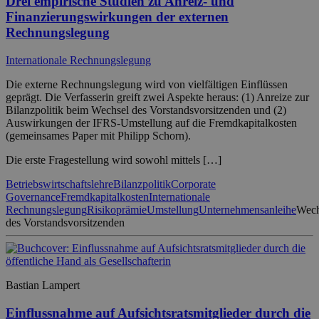
Drei empirische Studien zu Anreiz- und
Finanzierungswirkungen der externen
Rechnungslegung
Internationale Rechnungslegung
Die externe Rechnungslegung wird von vielfältigen Einflüssen
geprägt. Die Verfasserin greift zwei Aspekte heraus: (1) Anreize zur
Bilanzpolitik beim Wechsel des Vorstandsvorsitzenden und (2)
Auswirkungen der IFRS-Umstellung auf die Fremdkapitalkosten
(gemeinsames Paper mit Philipp Schorn).
Die erste Fragestellung wird sowohl mittels […]
Betriebswirtschaftslehre
Bilanzpolitik
Corporate
Governance
Fremdkapitalkosten
Internationale
Rechnungslegung
Risikoprämie
Umstellung
Unternehmensanleihe
Wech
des Vorstandsvorsitzenden
Bastian Lampert
Einflussnahme auf Aufsichtsratsmitglieder durch die