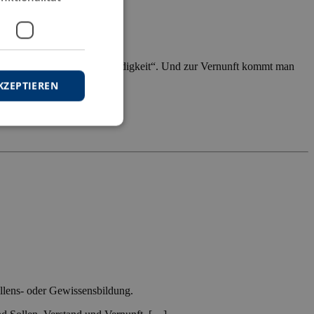
s besteht über ihr Ziel „Mündigkeit“. Und zur Vernunft kommt man
KZEPTIEREN
illens- oder Gewissensbildung.