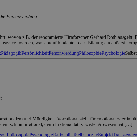
 die Personwerdung
kehrt, wovon z.B. der renommierte Hirnforscher Gerhard Roth ausgeht.
 ausgelegt werden, was darauf hindeutet, dass Bildung ein äußerst kom
k
Pädagogik
Persönlichkeit
Personwerdung
Philosophie
Psychologie
Selbs
t
rrationalem und Mündigkeit. Vorrational steht für emotional oder intuit
dentisch mit irrational, denn Irrationalität ist weder Abwesenheit […]
rson
Philosophie
Psychologie
Rationalität
Selbstbezug
Subjekt
Transzende