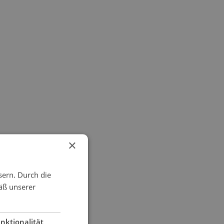
×
sern. Durch die
äß unserer
nktionalität