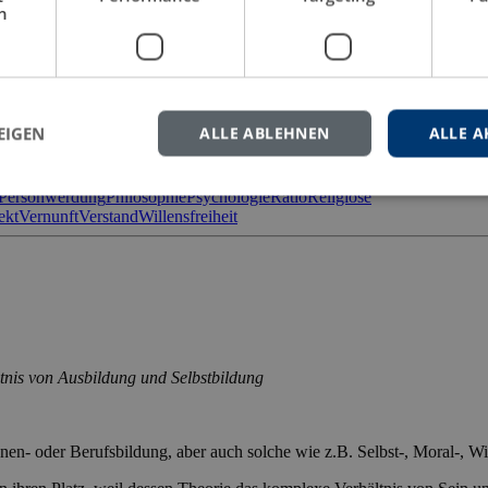
h
angsam empor irren
rnunft möglich und mit welchen Problemen sie konfrontiert ist. Konsen
EIGEN
ALLE ABLEHNEN
ALLE A
ganzheitlich bilden“
[…]
Personwerdung
Philosophie
Psychologie
Ratio
Religiöse
ekt
Vernunft
Verstand
Willensfreiheit
ltnis von Ausbildung und Selbstbildung
nen- oder Berufsbildung, aber auch solche wie z.B. Selbst-, Moral-, W