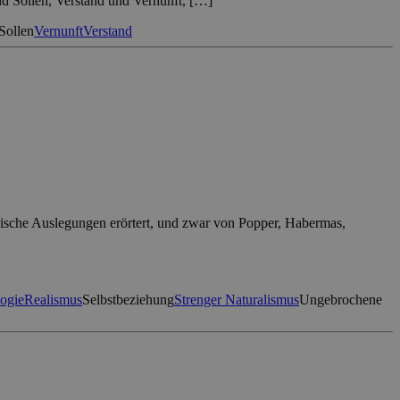
nd Sollen, Verstand und Vernunft, […]
Sollen
Vernunft
Verstand
phische Auslegungen erörtert, und zwar von Popper, Habermas,
ogie
Realismus
Selbstbeziehung
Strenger Naturalismus
Ungebrochene