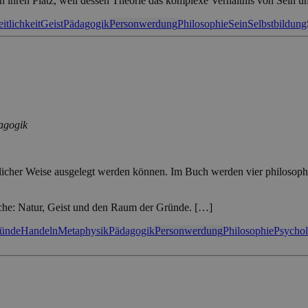
n ihren Platz, weil dessen Theorie das komplexe Verhältnis von Sein u
itlichkeit
Geist
Pädagogik
Personwerdung
Philosophie
Sein
Selbstbildung
agogik
hiedlicher Weise ausgelegt werden können. Im Buch werden vier philoso
reiche: Natur, Geist und den Raum der Gründe. […]
ünde
Handeln
Metaphysik
Pädagogik
Personwerdung
Philosophie
Psychol