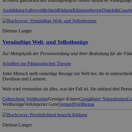
In einem ganzheitlichen Bildungsbegriff finden sämtliche Auslegunge
Ausbildung
Außerweltlichkeit
Bildung
Bildungstheorie
Dialektik
Ganzhe
Dietmar Langer
Vernünftige Welt- und Selbstbezüge
Zur Metaphysik der Personwerdung und ihrer Bedeutung für die Päd
Schriften zur Pädagogischen Theorie
Jeder Mensch stellt vielseitige Bezüge zur Welt her, die in untersc
Davidson und Larmore.
Welt wird verstanden als alles, was der Fall ist. Sie umfasst drei Be
Gebrochene Weltbezüge
Geistiger Körper
Gemäßigter Naturalismus
Gr
Weltbezüge
Verkörperter Geist
Vernunft
Weltbezug
Dietmar Langer