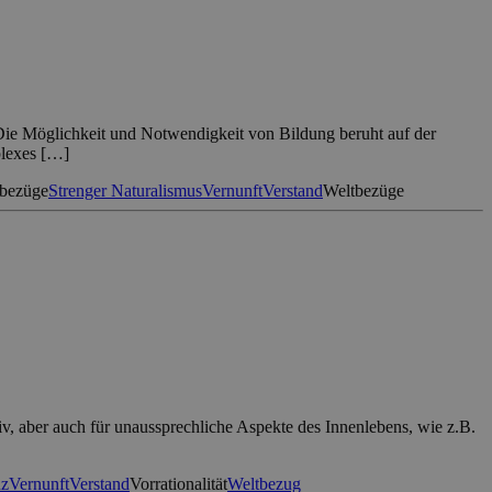
 Die Möglichkeit und Notwendigkeit von Bildung beruht auf der
plexes […]
tbezüge
Strenger Naturalismus
Vernunft
Verstand
Weltbezüge
iv, aber auch für unaussprechliche Aspekte des Innenlebens, wie z.B.
nz
Vernunft
Verstand
Vorrationalität
Weltbezug