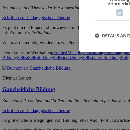
erforderlic
Irrtümer in der Theorie der Personwerdung und inwieweit wir uns l
Schriften zur Pädagogischen Theorie
Es geht um die Fragen, ob, inwieweit und wie eine Erziehung zur Ve
primär durch
Selbstbildung
.
DETAILS ANZ
Wenn also „mündig werden“ bzw. „Person werden“ als
“sich selbst 
Demokratische Werthaltung
Freiheit
Metaphysik
Mündigkeit
Pädagogik
Bildung
Selbst
Selbstbildung
Selbsterziehung
Selbstverwirklichung
Subj
Dietmar Langer
Ganzheitliche Bildung
Zur Dialektik von Sein und Sollen und ihrer Bedeutung für das Verhä
Schriften zur Pädagogischen Theorie
Es gibt etliche Auslegungen von Bildung, etwa Aus-, Fort-, Erwachse