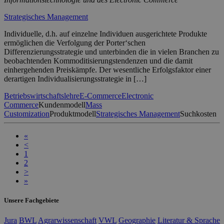
Strategisches Management
Individuelle, d.h. auf einzelne Individuen ausgerichtete Produkte
ermöglichen die Verfolgung der Porter‘schen
Differenzierungsstrategie und unterbinden die in vielen Branchen zu
beobachtenden Kommoditisierungstendenzen und die damit
einhergehenden Preiskämpfe. Der wesentliche Erfolgsfaktor einer
derartigen Individualisierungsstrategie in […]
Betriebswirtschaftslehre
E-Commerce
Electronic
Commerce
Kundenmodell
Mass
Customization
Produktmodell
Strategisches Management
Suchkosten
«
<
1
2
>
»
Unsere Fachgebiete
Jura
BWL
Agrarwissenschaft
VWL
Geographie
Literatur & Sprache