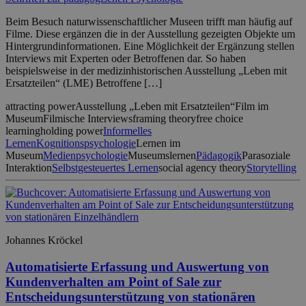
Beim Besuch naturwissenschaftlicher Museen trifft man häufig auf
Filme. Diese ergänzen die in der Ausstellung gezeigten Objekte um
Hintergrundinformationen. Eine Möglichkeit der Ergänzung stellen
Interviews mit Experten oder Betroffenen dar. So haben
beispielsweise in der medizinhistorischen Ausstellung „Leben mit
Ersatzteilen“ (LME) Betroffene […]
attracting power
Ausstellung „Leben mit Ersatzteilen“
Film im
Museum
Filmische Interviews
framing theory
free choice
learning
holding power
Informelles
Lernen
Kognitionspsychologie
Lernen im
Museum
Medienpsychologie
Museumslernen
Pädagogik
Parasoziale
Interaktion
Selbstgesteuertes Lernen
social agency theory
Storytelling
Johannes Kröckel
Automatisierte Erfassung und Auswertung von
Kundenverhalten am Point of Sale zur
Entscheidungsunterstützung von stationären