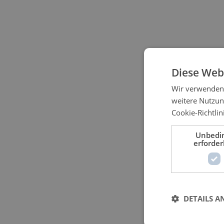
Diese Web
Wir verwenden 
weitere Nutzu
Cookie-Richtlin
Unbedi
erforder
DETAILS A