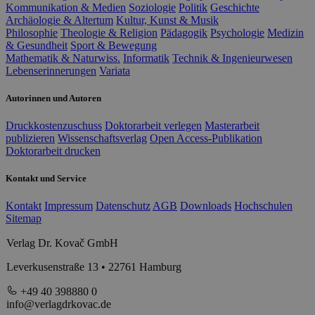
Kommunikation & Medien
Soziologie
Politik
Geschichte
Archäologie & Altertum
Kultur, Kunst & Musik
Philosophie
Theologie & Religion
Pädagogik
Psychologie
Medizin
& Gesundheit
Sport & Bewegung
Mathematik & Naturwiss.
Informatik
Technik & Ingenieurwesen
Lebenserinnerungen
Variata
Autorinnen und Autoren
Druckkostenzuschuss
Doktorarbeit verlegen
Masterarbeit
publizieren
Wissenschaftsverlag
Open Access-Publikation
Doktorarbeit drucken
Kontakt und Service
Kontakt
Impressum
Datenschutz
AGB
Downloads
Hochschulen
Sitemap
Verlag Dr. Kovač GmbH
Leverkusenstraße 13 • 22761 Hamburg
+49 40 398880 0
info@verlagdrkovac.de