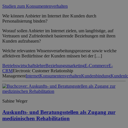
Studien zum Konsumentenverhalten
Wie können Anbieter im Internet ihre Kunden durch
Personalisierung binden?
Worauf sollen Anbieter im Internet zielen, um langfristige, auf
Vertrauen und Zufriedenheit basierende Beziehungen mit ihren
Kunden aufzubauen?
Welche relevanten Wissensverarbeitungsprozesse sowie welche
affektiven Bedürfnisse der Kunden müssen bei der […]
Betriebswirtschaftslehre
Beziehungsmarketing
E-Commerce
E-
CRM
Electronic Customer Relationship
Management
Internet
Konsumentenverhalten
Kundenbindung
Kundenloy
Sabine Weger
Auskunfts- und Beratungsstellen als Zugang zur
medizinischen Rehabilitation