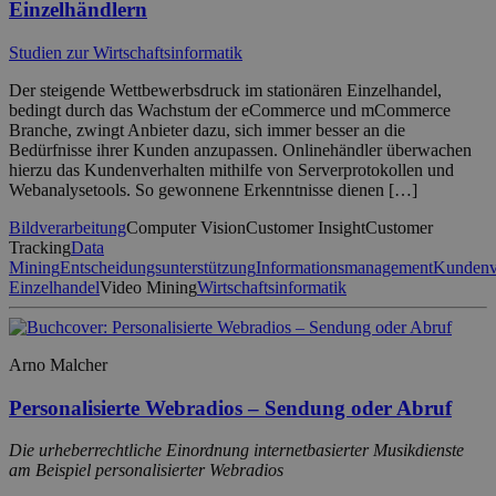
Einzelhändlern
Studien zur Wirtschaftsinformatik
Der steigende Wettbewerbsdruck im stationären Einzelhandel,
bedingt durch das Wachstum der eCommerce und mCommerce
Branche, zwingt Anbieter dazu, sich immer besser an die
Bedürfnisse ihrer Kunden anzupassen. Onlinehändler überwachen
hierzu das Kundenverhalten mithilfe von Serverprotokollen und
Webanalysetools. So gewonnene Erkenntnisse dienen […]
Bildverarbeitung
Computer Vision
Customer Insight
Customer
Tracking
Data
Mining
Entscheidungsunterstützung
Informationsmanagement
Kundenv
Einzelhandel
Video Mining
Wirtschaftsinformatik
Arno Malcher
Personalisierte Webradios – Sendung oder Abruf
Die urheberrechtliche Einordnung internetbasierter Musikdienste
am Beispiel personalisierter Webradios