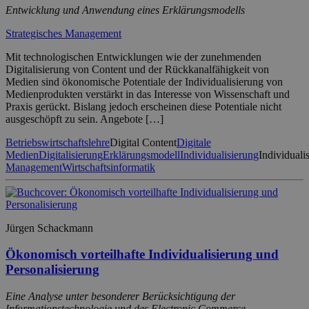
Entwicklung und Anwendung eines Erklärungsmodells
Strategisches Management
Mit technologischen Entwicklungen wie der zunehmenden
Digitalisierung von Content und der Rückkanalfähigkeit von
Medien sind ökonomische Potentiale der Individualisierung von
Medienprodukten verstärkt in das Interesse von Wissenschaft und
Praxis gerückt. Bislang jedoch erscheinen diese Potentiale nicht
ausgeschöpft zu sein. Angebote […]
Betriebswirtschaftslehre
Digital Content
Digitale
Medien
Digitalisierung
Erklärungsmodell
Individualisierung
Individuali
Management
Wirtschaftsinformatik
Jürgen Schackmann
Ökonomisch vorteilhafte Individualisierung und
Personalisierung
Eine Analyse unter besonderer Berücksichtigung der
Informationstechnologie und des Electronic Commerce