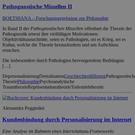
Pathognostische Miszellen II
BOETHIANA – Forschungsergebnisse zur Philosophie
In Band II der
Pathognostischen Miszellen
offenbart die Theorie der
Pathognostik erneut ihre vielfältigen Motivationen:
Objektivitätsausschnitte, seien es Pathologien, sei es Krieg, sei es
Kultur, welche die Theorie herausfordern und um Aufschluss
ersuchen.
Die insbesondere durch Pathologien hervorgerufene Bedrängnis
[…]
Depersonalisierung
Derealisation
Geschlechterdifferenz
Pathognostisch
Theorie
Philosophie
Psychoanalytische
Traumtheorie
Repräsentationstheorie
Todestriebtheorie
Alessandra Poggiolini
Kundenbindung durch Personalisierung im Internet
Eine Analyse im Rahmen eines Interrelations-Frameworks