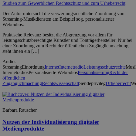
Studien zum Gewerblichen Rechtsschutz und zum Urheberrecht
Der Autor untersucht die verwertungsrechtliche Zuordnung von
Streaming-Musikdiensten am Beispiel sog. personalisierter
Webradios.
Praktische Relevanz besitzt die Abgrenzung vor allem für
leistungsschutzberechtigte Künstler und Tonträgerhersteller: Nur bei
einer Zuordnung zum Recht der öffentlichen Zugänglichmachung
steht ihnen ein […]
Audio-
Streaming
Einordnung
Internet
Internetradio
Leistungsschutzrechte
Musi
Internetradios
Personalisierte Webradios
Personalisierung
Recht der
öffentlichen
Zugänglichmachung
Rechtswissenschaft
Sendeprivileg
Urheberrecht
We
Barbara Rauscher
Nutzen der Individualisierung digitaler
Medienprodukte