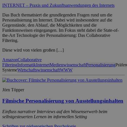
INTERNET – Praxis und Zukunftsanwendungen des Internets
Das Buch thematisiert die grundlegenden Fragen rund um die
Personalisierung im Internet. Dabei wird insbesondere auf die
Gegenstände, den Ablauf, die Möglichkeiten und die
Funktionsweisen eingegangen. Im Fokus steht dabei die State-of-
the-Art Technologie der Personalisierung: Das Collaborative
Filtering.
Diese wird von vielen großen […]
Amazon
Collaborative
Filtering
Informatik
Internet
Medienwissenschaft
Personalisierung
Präfe
Systeme
Wirtschaftswissenschaft
WWW
Jörn Töpper
Filmische Personalisierung von Ausstellungsinhalten
Einfluss narrativer Interviews auf den Wissenserwerb beim
selbstgesteuerten Lernen im informellen Setting
Schriften zur pädagogischen Psychologie