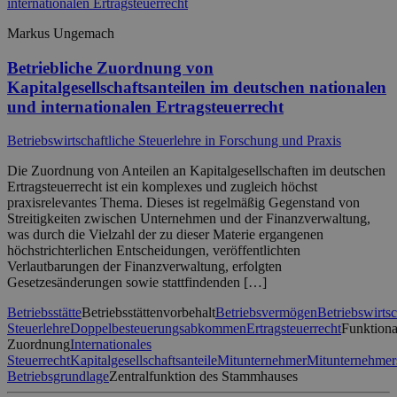
Markus Ungemach
Betriebliche Zuordnung von
Kapitalgesellschaftsanteilen im deutschen nationalen
und internationalen Ertragsteuerrecht
Betriebswirtschaftliche Steuerlehre in Forschung und Praxis
Die Zuordnung von Anteilen an Kapitalgesellschaften im deutschen
Ertragsteuerrecht ist ein komplexes und zugleich höchst
praxisrelevantes Thema. Dieses ist regelmäßig Gegenstand von
Streitigkeiten zwischen Unternehmen und der Finanzverwaltung,
was durch die Vielzahl der zu dieser Materie ergangenen
höchstrichterlichen Entscheidungen, veröffentlichten
Verlautbarungen der Finanzverwaltung, erfolgten
Gesetzesänderungen sowie stattfindenden […]
Betriebsstätte
Betriebsstättenvorbehalt
Betriebsvermögen
Betriebswirtsc
Steuerlehre
Doppelbesteuerungsabkommen
Ertragsteuerrecht
Funktiona
Zuordnung
Internationales
Steuerrecht
Kapitalgesellschaftsanteile
Mitunternehmer
Mitunternehmer
Betriebsgrundlage
Zentralfunktion des Stammhauses