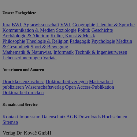
Unsere Fachgebiete
Jura
BWL
Agrarwissenschaft
VWL
Geographie
Literatur & Sprache
Kommunikation & Medien
Soziologie
Politik
Geschichte
Archäologie & Altertum
Kultur, Kunst & Musik
Philosophie
Theologie & Religion
Pädagogik
Psychologie
Medizin
& Gesundheit
Sport & Bewegung
Mathematik & Naturwiss.
Informatik
Technik & Ingenieurwesen
Lebenserinnerungen
Variata
Autorinnen und Autoren
Druckkostenzuschuss
Doktorarbeit verlegen
Masterarbeit
publizieren
Wissenschaftsverlag
Open Access-Publikation
Doktorarbeit drucken
Kontakt und Service
Kontakt
Impressum
Datenschutz
AGB
Downloads
Hochschulen
Sitemap
Verlag Dr. Kovač GmbH