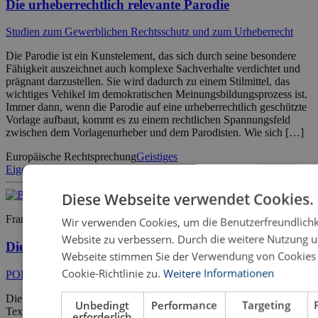
Die urheberrechtlich relevante Parodie
Studien zum Gewerblichen Rechtsschutz und zum Urheberrecht
Die Parodie ist ein Kunstelement, das sich durch seine besondere
Fähigkeit auszeichnet auch komplexe Sachverhalte verdichtet und
prägnant darzustellen. Sie wird dadurch zu einem Stilmittel, das
wichtiges Vehikel im demokratischen Meinungsbildungsprozess ist.
Immer dann, wenn die Parodie auf eine urheberrechtlich geschützte
Vorlage aufbaut, kommt es zu einem rechtlichen Spannungsfeld
zwischen dem Vorlagenurheber und dem Parodisten. Wie sich […]
Europäische Rechtsprechung
Geistiges
Eigentum
Karikatur
Kunstfreiheit
Meinungsfreiheit
Parodie
Pastiche
Satir
Diese Webseite verwendet Cookies.
Frank Wünsch
Wir verwenden Cookies, um die Benutzerfreundlichk
Website zu verbessern. Durch die weitere Nutzung u
Die Parodie: zu Definition und Typologie
Webseite stimmen Sie der Verwendung von Cookies
Cookie-Richtlinie zu.
Weitere Informationen
POETICA – Schriften zur Literaturwissenschaft
Die literarische Parodie, die komisch verzerrende Nachahmung von
Unbedingt
Performance
Targeting
Texten, ist in den letzten Jahrzehnten zunehmend als seriöse und
erforderlich