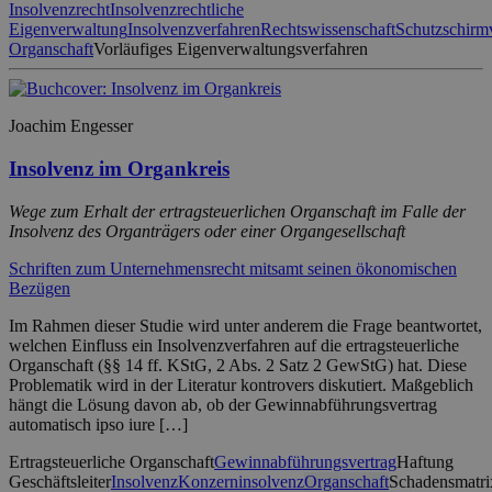
Insolvenzrecht
Insolvenzrechtliche
Eigenverwaltung
Insolvenzverfahren
Rechtswissenschaft
Schutzschirm
Organschaft
Vorläufiges Eigenverwaltungsverfahren
Joachim Engesser
Insolvenz im Organkreis
Wege zum Erhalt der ertragsteuerlichen Organschaft im Falle der
Insolvenz des Organträgers oder einer Organgesellschaft
Schriften zum Unternehmensrecht mitsamt seinen ökonomischen
Bezügen
Im Rahmen dieser Studie wird unter anderem die Frage beantwortet,
welchen Einfluss ein Insolvenzverfahren auf die ertragsteuerliche
Organschaft (§§ 14 ff. KStG, 2 Abs. 2 Satz 2 GewStG) hat. Diese
Problematik wird in der Literatur kontrovers diskutiert. Maßgeblich
hängt die Lösung davon ab, ob der Gewinnabführungsvertrag
automatisch ipso iure […]
Ertragsteuerliche Organschaft
Gewinnabführungsvertrag
Haftung
Geschäftsleiter
Insolvenz
Konzerninsolvenz
Organschaft
Schadensmatri