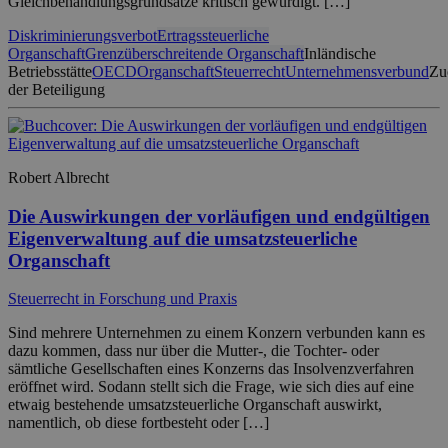
Gleichbehandlungsgrundsätze kritisch gewürdigt. […]
Diskriminierungsverbot
Ertragssteuerliche
Organschaft
Grenzüberschreitende Organschaft
Inländische
Betriebsstätte
OECD
Organschaft
Steuerrecht
Unternehmensverbund
Zu
der Beteiligung
Robert Albrecht
Die Auswirkungen der vorläufigen und endgültigen
Eigenverwaltung auf die umsatzsteuerliche
Organschaft
Steuerrecht in Forschung und Praxis
Sind mehrere Unternehmen zu einem Konzern verbunden kann es
dazu kommen, dass nur über die Mutter-, die Tochter- oder
sämtliche Gesellschaften eines Konzerns das Insolvenzverfahren
eröffnet wird. Sodann stellt sich die Frage, wie sich dies auf eine
etwaig bestehende umsatzsteuerliche Organschaft auswirkt,
namentlich, ob diese fortbesteht oder […]