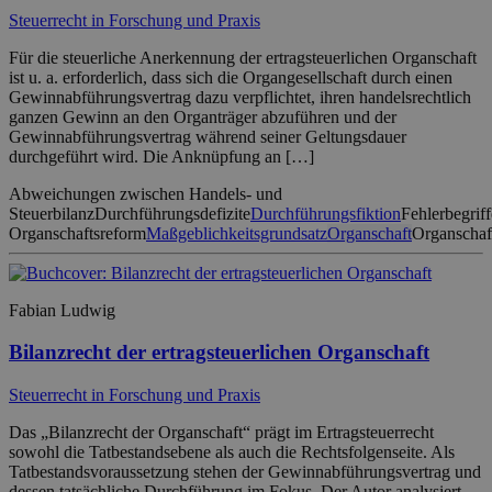
Steuerrecht in Forschung und Praxis
Für die steuerliche Anerkennung der ertragsteuerlichen Organschaft
ist u. a. erforderlich, dass sich die Organgesellschaft durch einen
Gewinnabführungsvertrag dazu verpflichtet, ihren handelsrechtlich
ganzen Gewinn an den Organträger abzuführen und der
Gewinnabführungsvertrag während seiner Geltungsdauer
durchgeführt wird. Die Anknüpfung an […]
Abweichungen zwischen Handels- und
Steuerbilanz
Durchführungsdefizite
Durchführungsfiktion
Fehlerbegriff
Organschaftsreform
Maßgeblichkeitsgrundsatz
Organschaft
Organschaf
Fabian Ludwig
Bilanzrecht der ertragsteuerlichen Organschaft
Steuerrecht in Forschung und Praxis
Das „Bilanzrecht der Organschaft“ prägt im Ertragsteuerrecht
sowohl die Tatbestandsebene als auch die Rechtsfolgenseite. Als
Tatbestandsvoraussetzung stehen der Gewinnabführungsvertrag und
dessen tatsächliche Durchführung im Fokus. Der Autor analysiert