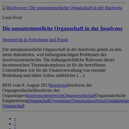
Leon Keul
Die umsatzsteuerliche Organschaft in der Insolvenz
Steuerrecht in Forschung und Praxis
Die umsatzsteuerliche Organschaft in der Insolvenz gehört zu den
meist diskutierten, weil haftungsträchtigen Problemen des
Insolvenzsteuerrechts. Die haftungsrechtliche Relevanz dieses
facettenreichen Themenkomplexes ist für die betroffenen
Unternehmen wie für die Finanzverwaltung von enormer
Bedeutung und daher Anlass zahlreicher […]
BFH vom 8. August 2013
Insolvenz
Insolvenz der
Organgesellschaft
Insolvenz des
Organträgers
Insolvenzsteuerrecht
Organgesellschaft
Organisatorische
Eingliederung
Organschaft
Organträger
Simultaninsolvenz
Umsatzsteuer
Organschaft
«
<
1