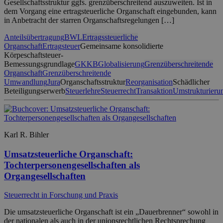
Gesellschaftsstruktur ggfs. grenzüberschreitend auszuweiten. Ist in
dem Vorgang eine ertragsteuerliche Organschaft eingebunden, kann
in Anbetracht der starren Organschaftsregelungen […]
Anteilsübertragung
BWL
Ertragssteuerliche
Organschaft
Ertragsteuer
Gemeinsame konsolidierte
Körpeschaftsteuer-
Bemessungsgrundlage
GKKB
Globalisierung
Grenzüberschreitende
Organschaft
Grenzüberschreitende
Umwandlung
Jura
Organschaftsstruktur
Reorganisation
Schädlicher
Beteiligungserwerb
Steuerlehre
Steuerrecht
Transaktion
Umstrukturieru
Karl R. Bihler
Umsatzsteuerliche Organschaft:
Tochterpersonengesellschaften als
Organgesellschaften
Steuerrecht in Forschung und Praxis
Die umsatzsteuerliche Organschaft ist ein „Dauerbrenner“ sowohl in
der nationalen als auch in der unionsrechtlichen Rechtsprechung