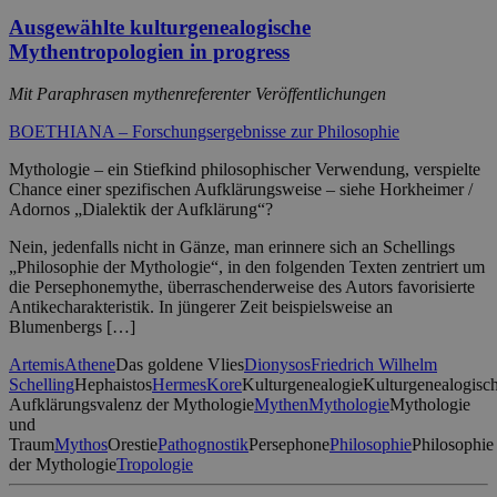
Ausgewählte kulturgenealogische
Mythentropologien in progress
Mit Paraphrasen mythenreferenter Veröffentlichungen
BOETHIANA – Forschungsergebnisse zur Philosophie
Mythologie – ein Stiefkind philosophischer Verwendung, verspielte
Chance einer spezifischen Aufklärungsweise – siehe Horkheimer /
Adornos „Dialektik der Aufklärung“?
Nein, jedenfalls nicht in Gänze, man erinnere sich an Schellings
„Philosophie der Mythologie“, in den folgenden Texten zentriert um
die Persephonemythe, überraschenderweise des Autors favorisierte
Antikecharakteristik. In jüngerer Zeit beispielsweise an
Blumenbergs […]
Artemis
Athene
Das goldene Vlies
Dionysos
Friedrich Wilhelm
Schelling
Hephaistos
Hermes
Kore
Kulturgenealogie
Kulturgenealogisc
Aufklärungsvalenz der Mythologie
Mythen
Mythologie
Mythologie
und
Traum
Mythos
Orestie
Pathognostik
Persephone
Philosophie
Philosophie
der Mythologie
Tropologie