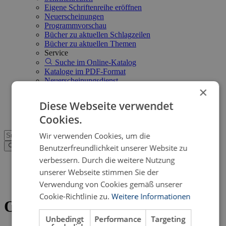
Eigene Schriftenreihe eröffnen
Neuerscheinungen
Programmvorschau
Bücher zu aktuellen Schlagzeilen
Bücher zu aktuellen Themen
Service
Suche im Online-Katalog
Kataloge im PDF-Format
Neuerscheinungsdienst
×
Open Access
FAQ
Diese Webseite verwendet
Shop
Cookies.
Wir verwenden Cookies, um die
Benutzerfreundlichkeit unserer Website zu
verbessern. Durch die weitere Nutzung
Verlagsprogramm
>
unserer Webseite stimmen Sie der
Philosophie
>
Literatur:
Orestie
Verwendung von Cookies gemäß unserer
Cookie-Richtlinie zu.
Weitere Informationen
Orestie
Unbedingt
Performance
Targeting