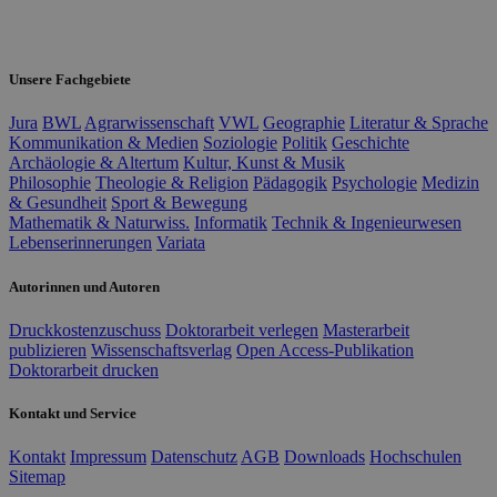
Unsere Fachgebiete
Jura
BWL
Agrarwissenschaft
VWL
Geographie
Literatur & Sprache
Kommunikation & Medien
Soziologie
Politik
Geschichte
Archäologie & Altertum
Kultur, Kunst & Musik
Philosophie
Theologie & Religion
Pädagogik
Psychologie
Medizin
& Gesundheit
Sport & Bewegung
Mathematik & Naturwiss.
Informatik
Technik & Ingenieurwesen
Lebenserinnerungen
Variata
Autorinnen und Autoren
Druckkostenzuschuss
Doktorarbeit verlegen
Masterarbeit
publizieren
Wissenschaftsverlag
Open Access-Publikation
Doktorarbeit drucken
Kontakt und Service
Kontakt
Impressum
Datenschutz
AGB
Downloads
Hochschulen
Sitemap