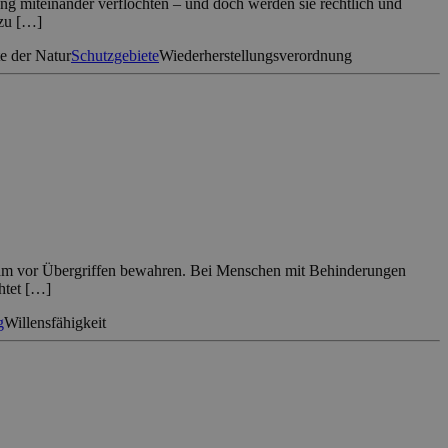
eng miteinander verflochten – und doch werden sie rechtlich und
azu […]
e der Natur
Schutzgebiete
Wiederherstellungsverordnung
rksam vor Übergriffen bewahren. Bei Menschen mit Behinderungen
htet […]
g
Willensfähigkeit