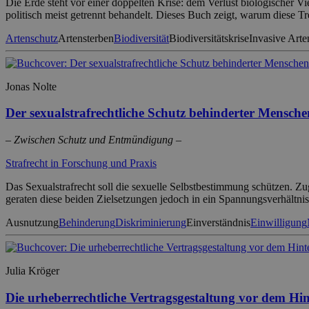
Die Erde steht vor einer doppelten Krise: dem Verlust biologischer 
politisch meist getrennt behandelt. Dieses Buch zeigt, warum diese 
Artenschutz
Artensterben
Biodiversität
Biodiversitätskrise
Invasive Arte
Jonas Nolte
Der sexualstrafrechtliche Schutz behinderter Mensche
– Zwischen Schutz und Entmündigung –
Strafrecht in Forschung und Praxis
Das Sexualstrafrecht soll die sexuelle Selbstbestimmung schützen. 
geraten diese beiden Zielsetzungen jedoch in ein Spannungsverhält
Ausnutzung
Behinderung
Diskriminierung
Einverständnis
Einwilligung
Julia Kröger
Die urheberrechtliche Vertragsgestaltung vor dem H