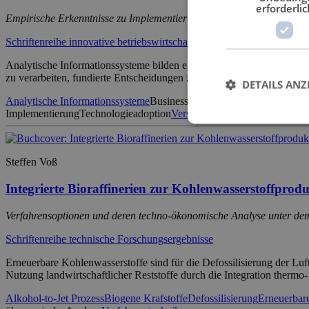
erforderlic
Empirische Erkenntnisse zu Implementierung und Nutzung in Versi
Schriftenreihe innovative betriebswirtschaftliche Forschung und Praxi
Analytische Informationssysteme bilden eine wesentliche Grundlage f
zu verarbeiten, fundierte Entscheidungen zu unterstützen und regulat
DETAILS ANZ
Analytische Informationssysteme
Business Analytics
Business Intellig
Implementierung
Technologieadoption
Versicherungsunternehmen
Wirt
Steffen Voß
Integrierte Bioraffinerien zur Kohlenwasserstoffprod
Verfahrensoptionen und deren techno-ökonomische Analyse unter dem 
Schriftenreihe technische Forschungsergebnisse
Erneuerbare Kohlenwasserstoffe sind für die Defossilisierung der Luft
Nutzung landwirtschaftlicher Reststoffe durch die Integration thermo
Alkohol-to-Jet Prozess
Biogene Krafstoffe
Defossilisierung
Erneuerbare