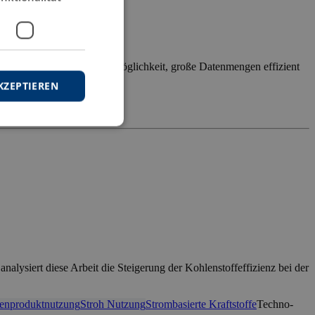
trolling eröffnen sie die Möglichkeit, große Datenmengen effizient
bt der […]
KZEPTIEREN
tierungsprozesse
IT-
nalysiert diese Arbeit die Steigerung der Kohlenstoffeffizienz bei der
enproduktnutzung
Stroh Nutzung
Strombasierte Kraftstoffe
Techno-