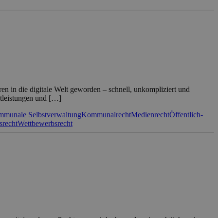
n in die digitale Welt geworden – schnell, unkompliziert und
tleistungen und […]
munale Selbstverwaltung
Kommunalrecht
Medienrecht
Öffentlich-
srecht
Wettbewerbsrecht