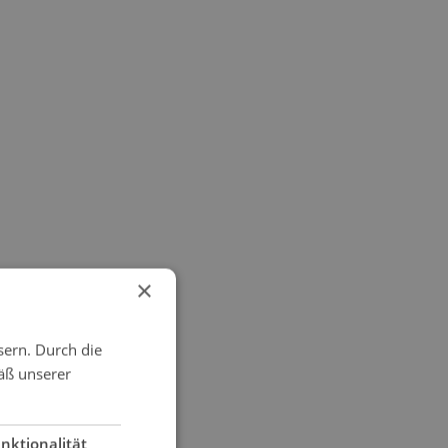
×
sern. Durch die
äß unserer
nktionalität