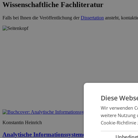
Wissenschaftliche Fachliteratur
Falls bei Ihnen die Veröffentlichung der
Dissertation
ansteht, kontakti
Diese Webse
Wir verwenden Co
weitere Nutzung 
Cookie-Richtlinie 
Konstantin Heinrich
Analytische Informationssysteme im Controlling
Unbeding