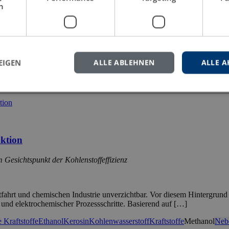
h
cherungsunternehmen
s
ür eine datenbasierte Steuerung von Unternehmen. Insbesondere im Con
orischen Anforderungen gerecht zu werden. Trotz dieser Potenziale blei
EIGEN
ALLE ABLEHNEN
ALLE A
ence
Change Management
Controlling
Erfolgsfaktoren
Fallstudie
Implemen
schaftsinformatik
uktion
Gesichtspunkt der Kohlenstoffeffizienz
fahrt und chemischen Industrie unverzichtbar. Vor diesem Hintergrund a
- und elektrochemischer Prozessschritte. Basierend auf […]
 Kraftstoffe
Ethanol
Kerosin
Kohlenwasserstoff
Kraftstoffe
Methanol
Neb