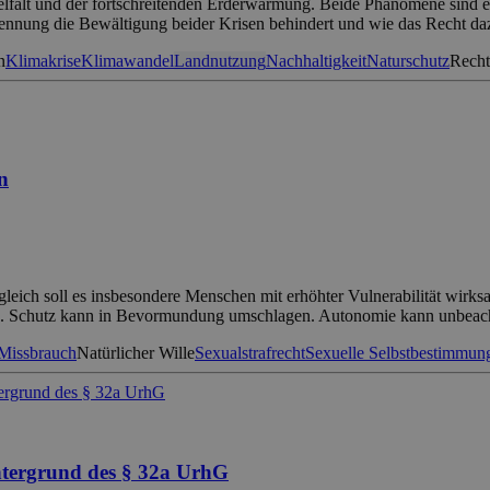
Vielfalt und der fortschreitenden Erderwärmung. Beide Phänomene sind 
Trennung die Bewältigung beider Krisen behindert und wie das Recht d
n
Klimakrise
Klimawandel
Landnutzung
Nachhaltigkeit
Naturschutz
Recht
n
Zugleich soll es insbesondere Menschen mit erhöhter Vulnerabilität wi
nis. Schutz kann in Bevormundung umschlagen. Autonomie kann unbeac
Missbrauch
Natürlicher Wille
Sexualstrafrecht
Sexuelle Selbstbestimmun
intergrund des § 32a UrhG