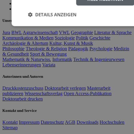
>
»
DETAILS ANZEIGEN
Unsere Fachgebiete
Jura
BWL
Agrarwissenschaft
VWL
Geographie
Literatur & Sprache
Kommunikation & Medien
Soziologie
Politik
Geschichte
Archäologie & Altertum
Kultur, Kunst & Musik
Philosophie
Theologie & Religion
Pädagogik
Psychologie
Medizin
& Gesundheit
Sport & Bewegung
Mathematik & Naturwiss.
Informatik
Technik & Ingenieurwesen
Lebenserinnerungen
Variata
Autorinnen und Autoren
Druckkostenzuschuss
Doktorarbeit verlegen
Masterarbeit
publizieren
Wissenschaftsverlag
Open Access-Publikation
Doktorarbeit drucken
Kontakt und Service
Kontakt
Impressum
Datenschutz
AGB
Downloads
Hochschulen
Sitemap