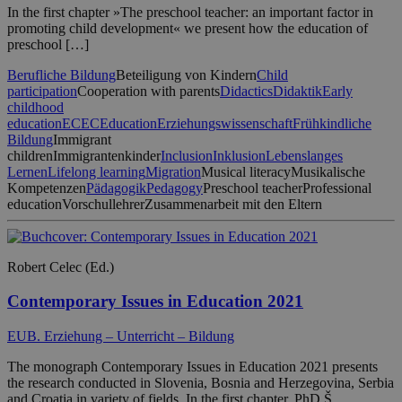
In the first chapter »The preschool teacher: an important factor in
promoting child development« we present how the education of
preschool […]
Berufliche Bildung
Beteiligung von Kindern
Child
participation
Cooperation with parents
Didactics
Didaktik
Early
childhood
education
ECEC
Education
Erziehungswissenschaft
Frühkindliche
Bildung
Immigrant
children
Immigrantenkinder
Inclusion
Inklusion
Lebenslanges
Lernen
Lifelong learning
Migration
Musical literacy
Musikalische
Kompetenzen
Pädagogik
Pedagogy
Preschool teacher
Professional
education
Vorschullehrer
Zusammenarbeit mit den Eltern
Robert Celec (Ed.)
Contemporary Issues in Education 2021
EUB. Erziehung – Unterricht – Bildung
The monograph Contemporary Issues in Education 2021 presents
the research conducted in Slovenia, Bosnia and Herzegovina, Serbia
and Croatia in variety of fields. In the first chapter, PhD Š.