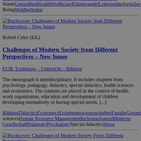
Waste
Gesundheit
Health
Healthcare
Klimawandel
Lebensmittelversch
Being
Wohlbefinden
Robert Celec (Ed.)
Challenges of Modern Society from Different
Perspectives – New Issues
EUB. Erziehung – Unterricht – Bildung
The monograph is interdisciplinary. It includes chapters from
psychology, pedagogy, didactics, special didactics, health sciences
and economics. The contents are placed in the context of health,
work organization, education and development of children
developing normatively or having special needs. [...]
Bildung
Didactics
Economics
Erziehungswissenschaften
Familie
Gesund
sciences
Human Resource Management
Inclusion
Jugend
Moderne
Gesellschaft
Pedagogy
Psychology
Special didactics
Stress