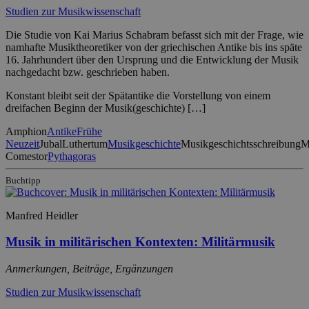
Studien zur Musikwissenschaft
Die Studie von Kai Marius Schabram befasst sich mit der Frage, wie
namhafte Musiktheoretiker von der griechischen Antike bis ins späte
16. Jahrhundert über den Ursprung und die Entwicklung der Musik
nachgedacht bzw. geschrieben haben.
Konstant bleibt seit der Spätantike die Vorstellung von einem
dreifachen Beginn der Musik(geschichte) […]
Amphion
Antike
Frühe
Neuzeit
Jubal
Luthertum
Musikgeschichte
Musikgeschichtsschreibung
M
Comestor
Pythagoras
Buchtipp
Manfred Heidler
Musik in militärischen Kontexten: Militärmusik
Anmerkungen, Beiträge, Ergänzungen
Studien zur Musikwissenschaft