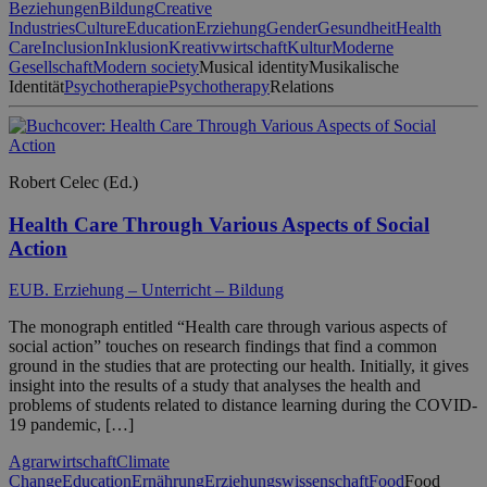
Beziehungen
Bildung
Creative
Industries
Culture
Education
Erziehung
Gender
Gesundheit
Health
Care
Inclusion
Inklusion
Kreativwirtschaft
Kultur
Moderne
Gesellschaft
Modern society
Musical identity
Musikalische
Identität
Psychotherapie
Psychotherapy
Relations
Robert Celec (Ed.)
Health Care Through Various Aspects of Social
Action
EUB. Erziehung – Unterricht – Bildung
The monograph entitled “Health care through various aspects of
social action” touches on research findings that find a common
ground in the studies that are protecting our health. Initially, it gives
insight into the results of a study that analyses the health and
problems of students related to distance learning during the COVID-
19 pandemic, […]
Agrarwirtschaft
Climate
Change
Education
Ernährung
Erziehungswissenschaft
Food
Food