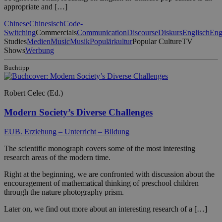
appropriate and […]
Chinese
Chinesisch
Code-
Switching
Commercials
Communication
Discourse
Diskurs
Englisch
Eng
Studies
Medien
Music
Musik
Populärkultur
Popular Culture
TV
Shows
Werbung
Buchtipp
Robert Celec (Ed.)
Modern Society’s Diverse Challenges
EUB. Erziehung – Unterricht – Bildung
The scientific monograph covers some of the most interesting
research areas of the modern time.
Right at the beginning, we are confronted with discussion about the
encouragement of mathematical thinking of preschool children
through the nature photography prism.
Later on, we find out more about an interesting research of a […]