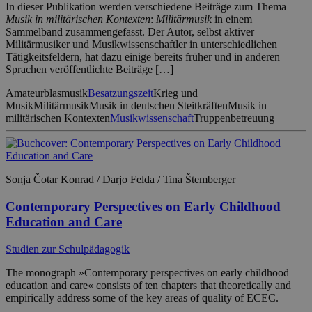
In dieser Publikation werden verschiedene Beiträge zum Thema
Musik in militärischen Kontexten
:
Militärmusik
in einem
Sammelband zusammengefasst. Der Autor, selbst aktiver
Militärmusiker und Musikwissenschaftler in unterschiedlichen
Tätigkeitsfeldern, hat dazu einige bereits früher und in anderen
Sprachen veröffentlichte Beiträge […]
Amateurblasmusik
Besatzungszeit
Krieg und
Musik
Militärmusik
Musik in deutschen Steitkräften
Musik in
militärischen Kontexten
Musikwissenschaft
Truppenbetreuung
Sonja Čotar Konrad / Darjo Felda / Tina Štemberger
Contemporary Perspectives on Early Childhood
Education and Care
Studien zur Schulpädagogik
The monograph »Contemporary perspectives on early childhood
education and care« consists of ten chapters that theoretically and
empirically address some of the key areas of quality of ECEC.