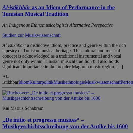
Al-istikhbār
as an Idiom of Performance in the
Tunisian Musical Tradition
An Indigenous Ethnomusicologist’s Alternative Perspective
Studien zur Musikwissenschaft
Al-istikhbār;
a distinctive idiom, practice and genre within the rich
tapestry of Tunisian musical heritage. This cultural and musical
concept is acknowledged as a traditional instrumental and vocal
genre not only within Tunisian musical tradition but also holds
significant importance in the broader Maghreb music region. [...]
Al-
istikhbār
Idiom
Kulturpolitik
Musikethnologie
Musikwissenschaft
Perfo
Kai Marius Schabram
„De initio et progressu musices“ –
Musikgeschichtsschreibung von der Antike bis 1600