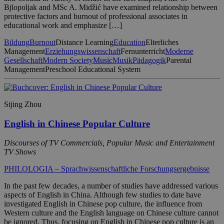
Bjlopoljak and MSc A. Midžić have examined relationship between
protective factors and burnout of professional associates in
educational work and emphasize […]
Bildung
Burnout
Distance Learning
Education
Elterliches
Management
Erziehungswissenschaft
Fernunterricht
Moderne
Gesellschaft
Modern Society
Music
Musik
Pädagogik
Parental
Management
Preschool Educational System
Sijing Zhou
English in Chinese Popular Culture
Discourses of TV Commercials, Popular Music and Entertainment
TV Shows
PHILOLOGIA – Sprachwissenschaftliche Forschungsergebnisse
In the past few decades, a number of studies have addressed various
aspects of English in China. Although few studies to date have
investigated English in Chinese pop culture, the influence from
Western culture and the English language on Chinese culture cannot
be ignored. Thus, focusing on English in Chinese pop culture is an