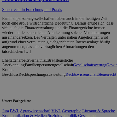
Steuerrecht in Forschung und Praxis
Familienpersonengesellschaften haben auch in der heutigen Zeit
noch eine große wirtschaftliche Bedeutung. Daraus ergibt sich, dass
sich auch die Finanzverwaltung und die Finanzgerichte immer
wieder mit der steuerlichen Anerkennung solcher Vereinbarungen
auseinandersetzen. Bei Verträgen unter nahen Angehörigen wird
aufgrund einer vermuteten gleichgerichteten Interessenlage häufig
angenommen, dass die vertraglichen Abmachungen den
tatsächlichen […]
Ehegattenarbeitsverhältnis
Ertragsteuerliche
Anerkennung
Familienpersonengesellschaft
Gesellschaftsvertrag
Gewin
Konto-
Beschluss
Rechtsprechungsausweitung
Rechtswissenschaft
Steuerrecht
Unsere Fachgebiete
Jura
BWL
Agrarwissenschaft
VWL
Geographie
Literatur & Sprache
Kommunikation & Medien
Soziologie
Politik
Geschichte