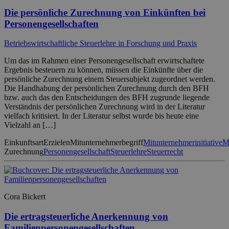
Die persönliche Zurechnung von Einkünften bei
Personengesellschaften
Betriebswirtschaftliche Steuerlehre in Forschung und Praxis
Um das im Rahmen einer Personengesellschaft erwirtschaftete
Ergebnis besteuern zu können, müssen die Einkünfte über die
persönliche Zurechnung einem Steuersubjekt zugeordnet werden.
Die Handhabung der persönlichen Zurechnung durch den BFH
bzw. auch das den Entscheidungen des BFH zugrunde liegende
Verständnis der persönlichen Zurechnung wird in der Literatur
vielfach kritisiert. In der Literatur selbst wurde bis heute eine
Vielzahl an […]
Einkunftsart
Erzielen
Mitunternehmerbegriff
Mitunternehmerinitiative
M
Zurechnung
Personengesellschaft
Steuerlehre
Steuerrecht
Cora Bickert
Die ertragsteuerliche Anerkennung von
Familienpersonengesellschaften