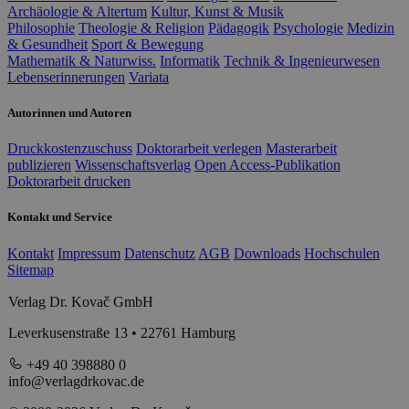
Archäologie & Altertum
Kultur, Kunst & Musik
Philosophie
Theologie & Religion
Pädagogik
Psychologie
Medizin
& Gesundheit
Sport & Bewegung
Mathematik & Naturwiss.
Informatik
Technik & Ingenieurwesen
Lebenserinnerungen
Variata
Autorinnen und Autoren
Druckkostenzuschuss
Doktorarbeit verlegen
Masterarbeit
publizieren
Wissenschaftsverlag
Open Access-Publikation
Doktorarbeit drucken
Kontakt und Service
Kontakt
Impressum
Datenschutz
AGB
Downloads
Hochschulen
Sitemap
Verlag Dr. Kovač GmbH
Leverkusenstraße 13 • 22761 Hamburg
+49 40 398880 0
info@verlagdrkovac.de