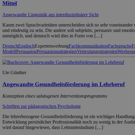
Mittel
Angewandte Linguistik aus interdisziplinärer Sicht
Kaum zwei Sprachvarietäten unterscheiden sich so sehr voneinander w
und eindeutig zu sein. Die andere soll subjektiv, persuasiv und emot
unmöglich, und dennoch wird dies in Form von […]
Deutsch
Englisch
Expertenwerbung
Fachkommunikation
Fachsprache
F
Modell
Persuasion
Persuasionsstrategien
Vertextungsstrategien
Werbesp
Ute Günther
Angewandte Gesundheitsförderung im Lehrberuf
Konzeption eines salutogenen Interventionsprogramms
Schriften zur pädagogischen Psychologie
Die lehrerbezogene Gesundheitsförderung ist ein wichtiges Handlung
Entwicklung persönlicher Professionalität noch zu wenig in der Ausbi
wird darauf hingewiesen, dass Lehramtsstudium […]