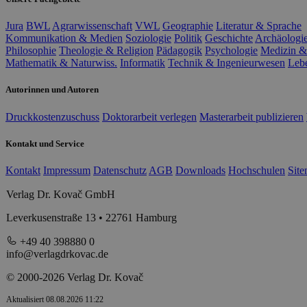
Jura
BWL
Agrarwissenschaft
VWL
Geographie
Literatur & Sprache
Kommunikation & Medien
Soziologie
Politik
Geschichte
Archäologi
Philosophie
Theologie & Religion
Pädagogik
Psychologie
Medizin &
Mathematik & Naturwiss.
Informatik
Technik & Ingenieurwesen
Leb
Autorinnen und Autoren
Druckkostenzuschuss
Doktorarbeit verlegen
Masterarbeit publizieren
Kontakt und Service
Kontakt
Impressum
Datenschutz
AGB
Downloads
Hochschulen
Sit
Verlag Dr. Kovač GmbH
Leverkusenstraße 13 • 22761 Hamburg
+49 40 398880 0
info@verlagdrkovac.de
© 2000-2026 Verlag Dr. Kovač
Aktualisiert 08.08.2026 11:22