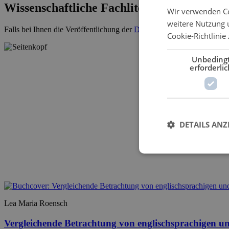
Wissenschaftliche Fachliteratur
Wir verwenden Co
weitere Nutzung 
Falls bei Ihnen die Veröffentlichung der
Dissertation
ansteht, kontakti
Cookie-Richtlinie 
Unbeding
erforderlic
DETAILS ANZ
Lea Maria Roensch
Vergleichende Betrachtung von englischsprachigen un