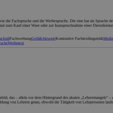
ie die Fachsprache und die Werbesprache. Die eine hat als Sprache de
ional zum Kauf einer Ware oder zur Inanspruchnahme einer Dienstleistu
achstil
Fachwerbung
Gefäßchirurgie
Kontrastive Fachtextlinguistik
Mediz
rache
Werbetext
sfeld, das – allein vor dem Hintergrund des akuten „Lehrermangels“ 
ldung von Lehrern getan, obwohl die Tätigkeit von Lehrpersonen laufen