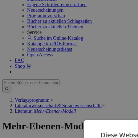
Eigene Schriftenreihe eröffnen
Neuerscheinungen
Programmvorschau
Bücher zu aktuellen Schlagzeilen
Bücher zu aktuellen Themen
Service
Suche im Online-Katalog
Kataloge im PDF-Format
Neuerscheinungsdienst
Open Access
FAQ
Shop
Verlagsprogramm
>
Literaturwissenschaft & Sprachwissenschaft
>
Literatur:
Mehr-Ebenen-Modell
Mehr-Ebenen-Modell
Diese Webse