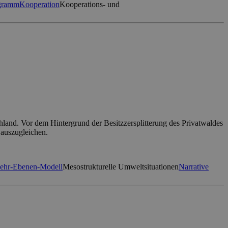
ogramm
Kooperation
Kooperations- und
hland. Vor dem Hintergrund der Besitzzersplitterung des Privatwaldes
 auszugleichen.
ehr-Ebenen-Modell
Mesostrukturelle Umweltsituationen
Narrative