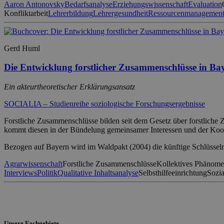
Aaron Antonovsky
Bedarfsanalyse
Erziehungswissenschaft
Evaluation
Konfliktarbeit
Lehrerbildung
Lehrergesundheit
Ressourcenmanagemen
Gerd Huml
Die Entwicklung forstlicher Zusammenschlüsse in Ba
Ein akteurtheoretischer Erklärungsansatz
SOCIALIA – Studienreihe soziologische Forschungsergebnisse
Forstliche Zusammenschlüsse bilden seit dem Gesetz über forstliche 
kommt diesen in der Bündelung gemeinsamer Interessen und der Koope
Bezogen auf Bayern wird im Waldpakt (2004) die künftige Schlüsselro
Agrarwissenschaft
Forstliche Zusammenschlüsse
Kollektives Phänom
Interviews
Politik
Qualitative Inhaltsanalyse
Selbsthilfeeinrichtung
Sozia
Unsere Fachgebiete