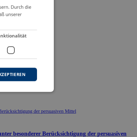
sern. Durch die
äß unserer
nktionalität
KZEPTIEREN
unter besonderer Berücksichtigung der persuasiven