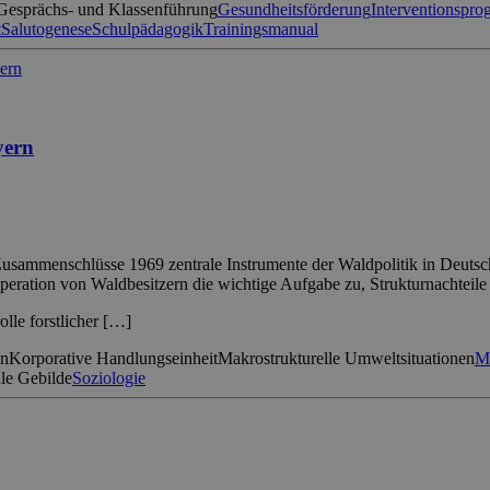
Gesprächs- und Klassenführung
Gesundheitsförderung
Interventionspr
t
Salutogenese
Schulpädagogik
Trainingsmanual
yern
Zusammenschlüsse 1969 zentrale Instrumente der Waldpolitik in Deutsc
ration von Waldbesitzern die wichtige Aufgabe zu, Strukturnachteile
lle forstlicher […]
en
Korporative Handlungseinheit
Makrostrukturelle Umweltsituationen
M
le Gebilde
Soziologie