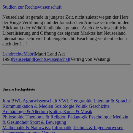
Studien zur Rechtswissenschaft
Neuseeland ist gerade in jüngster Zeit, nicht zuletzt wegen der Herr
der Ringe Verfilmung und der touristischen Anreize vermehrt in den
Blickpunkt der Weltöffentlichkeit geraten. Auch die wirtschaftliche
Liberalisierung und Öffnung des eigenen Marktes hat Neuseeland
international sehr viel Lob eingebracht. Beachtung verdient jedoch
auch der […]
Landrechte
Maori
Maori Land Act
1993
Neuseeland
Rechtswissenschaft
Vertrag von Waitangi
Unsere Fachgebiete
Jura
BWL
Agrarwissenschaft
VWL
Geographie
Literatur & Sprache
Kommunikation & Medien
Soziologie
Politik
Geschichte
Archäologie & Altertum
Kultur, Kunst & Musik
Philosophie
Theologie & Religion
Pädagogik
Psychologie
Medizin
& Gesundheit
Sport & Bewegung
Mathematik & Naturwiss.
Informatik
Technik & Ingenieurwesen
Lebenserinnerungen
Variata