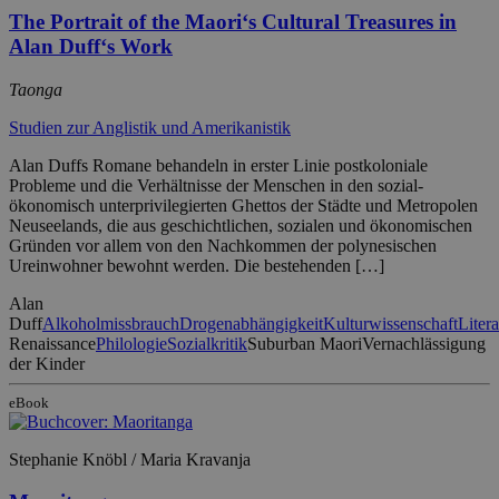
The Portrait of the Maori‘s Cultural Treasures in
Alan Duff‘s Work
Taonga
Studien zur Anglistik und Amerikanistik
Alan Duffs Romane behandeln in erster Linie postkoloniale
Probleme und die Verhältnisse der Menschen in den sozial-
ökonomisch unterprivilegierten Ghettos der Städte und Metropolen
Neuseelands, die aus geschichtlichen, sozialen und ökonomischen
Gründen vor allem von den Nachkommen der polynesischen
Ureinwohner bewohnt werden. Die bestehenden […]
Alan
Duff
Alkoholmissbrauch
Drogenabhängigkeit
Kulturwissenschaft
Liter
Renaissance
Philologie
Sozialkritik
Suburban Maori
Vernachlässigung
der Kinder
eBook
Stephanie Knöbl / Maria Kravanja