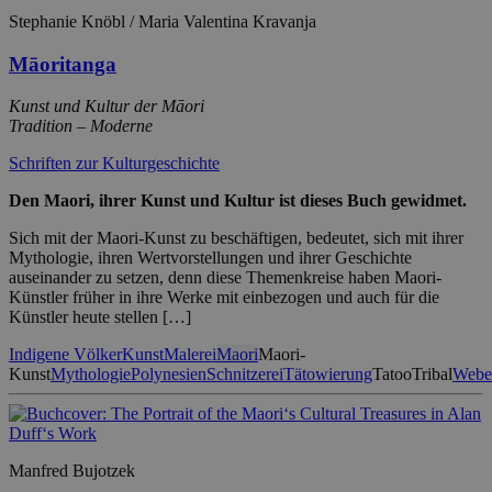
Stephanie Knöbl / Maria Valentina Kravanja
Māoritanga
Kunst und Kultur der Māori
Tradition – Moderne
Schriften zur Kulturgeschichte
Den Maori, ihrer Kunst und Kultur ist dieses Buch gewidmet.
Sich mit der Maori-Kunst zu beschäftigen, bedeutet, sich mit ihrer
Mythologie, ihren Wertvorstellungen und ihrer Geschichte
auseinander zu setzen, denn diese Themenkreise haben Maori-
Künstler früher in ihre Werke mit einbezogen und auch für die
Künstler heute stellen […]
Indigene Völker
Kunst
Malerei
Maori
Maori-
Kunst
Mythologie
Polynesien
Schnitzerei
Tätowierung
Tatoo
Tribal
Webe
Manfred Bujotzek