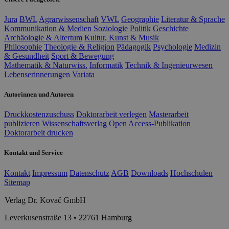
Jura
BWL
Agrarwissenschaft
VWL
Geographie
Literatur & Sprache
Kommunikation & Medien
Soziologie
Politik
Geschichte
Archäologie & Altertum
Kultur, Kunst & Musik
Philosophie
Theologie & Religion
Pädagogik
Psychologie
Medizin
& Gesundheit
Sport & Bewegung
Mathematik & Naturwiss.
Informatik
Technik & Ingenieurwesen
Lebenserinnerungen
Variata
Autorinnen und Autoren
Druckkostenzuschuss
Doktorarbeit verlegen
Masterarbeit
publizieren
Wissenschaftsverlag
Open Access-Publikation
Doktorarbeit drucken
Kontakt und Service
Kontakt
Impressum
Datenschutz
AGB
Downloads
Hochschulen
Sitemap
Verlag Dr. Kovač GmbH
Leverkusenstraße 13 • 22761 Hamburg