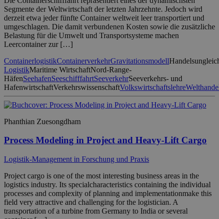
Die Containerschifffahrt repräsentiert eines der dynamischsten
Segmente der Weltwirtschaft der letzten Jahrzehnte. Jedoch wird
derzeit etwa jeder fünfte Container weltweit leer transportiert und
umgeschlagen. Die damit verbundenen Kosten sowie die zusätzliche
Belastung für die Umwelt und Transportsysteme machen
Leercontainer zur […]
Containerlogistik
Containerverkehr
Gravitationsmodell
Handelsungleic
Logistik
Maritime Wirtschaft
Nord-Range-
Häfen
Seehafen
Seeschifffahrt
Seeverkehr
Seeverkehrs- und
Hafenwirtschaft
Verkehrswissenschaft
Volkswirtschaftslehre
Welthande
Phanthian Zuesongdham
Process Modeling in Project and Heavy-Lift Cargo
Logistik-Management in Forschung und Praxis
Project cargo is one of the most interesting business areas in the
logistics industry. Its specialcharacteristics containing the individual
processes and complexity of planning and implementationmake this
field very attractive and challenging for the logistician. A
transportation of a turbine from Germany to India or several