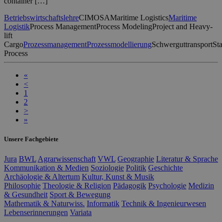
container […]
Betriebswirtschaftslehre
CIMOSA
Maritime Logistics
Maritime
Logistik
Process Management
Process Modeling
Project and Heavy-
lift
Cargo
Prozessmanagement
Prozessmodellierung
Schwerguttransport
St
Process
«
<
1
2
>
»
Unsere Fachgebiete
Jura
BWL
Agrarwissenschaft
VWL
Geographie
Literatur & Sprache
Kommunikation & Medien
Soziologie
Politik
Geschichte
Archäologie & Altertum
Kultur, Kunst & Musik
Philosophie
Theologie & Religion
Pädagogik
Psychologie
Medizin
& Gesundheit
Sport & Bewegung
Mathematik & Naturwiss.
Informatik
Technik & Ingenieurwesen
Lebenserinnerungen
Variata