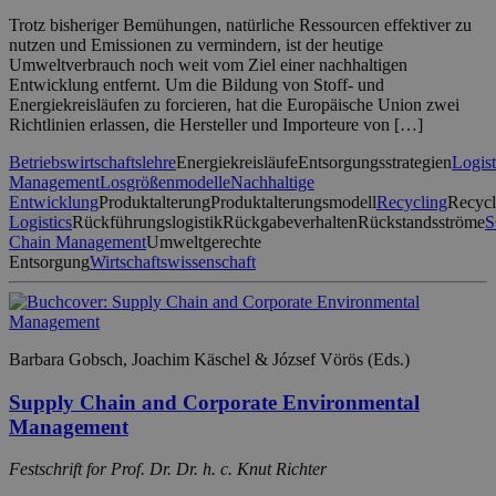
Trotz bisheriger Bemühungen, natürliche Ressourcen effektiver zu
nutzen und Emissionen zu vermindern, ist der heutige
Umweltverbrauch noch weit vom Ziel einer nachhaltigen
Entwicklung entfernt. Um die Bildung von Stoff- und
Energiekreisläufen zu forcieren, hat die Europäische Union zwei
Richtlinien erlassen, die Hersteller und Importeure von […]
Betriebswirtschaftslehre
Energiekreisläufe
Entsorgungsstrategien
Logist
Management
Losgrößenmodelle
Nachhaltige
Entwicklung
Produktalterung
Produktalterungsmodell
Recycling
Recycl
Logistics
Rückführungslogistik
Rückgabeverhalten
Rückstandsströme
Chain Management
Umweltgerechte
Entsorgung
Wirtschaftswissenschaft
Barbara Gobsch, Joachim Käschel & József Vörös (Eds.)
Supply Chain and Corporate Environmental
Management
Festschrift for Prof. Dr. Dr. h. c. Knut Richter