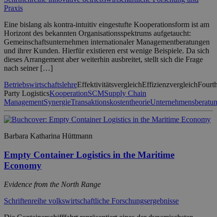
Praxis
Eine bislang als kontra-intuitiv eingestufte Kooperationsform ist am
Horizont des bekannten Organisationsspektrums aufgetaucht:
Gemeinschaftsunternehmen internationaler Managementberatungen
und ihrer Kunden. Hierfür existieren erst wenige Beispiele. Da sich
dieses Arrangement aber weiterhin ausbreitet, stellt sich die Frage
nach seiner […]
Betriebswirtschaftslehre
Effektivitätsvergleich
Effizienzvergleich
Fourt
Party Logistics
Kooperation
SCM
Supply Chain
Management
Synergie
Transaktionskostentheorie
Unternehmensberatu
Barbara Katharina Hüttmann
Empty Container Logistics in the Maritime
Economy
Evidence from the North Range
Schriftenreihe volkswirtschaftliche Forschungsergebnisse