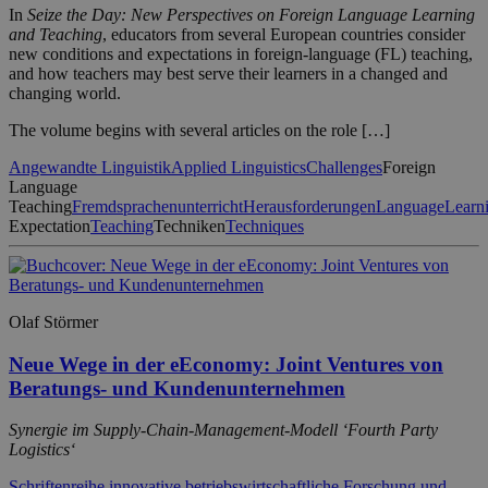
In
Seize the Day: New Perspectives on Foreign Language Learning
and Teaching
, educators from several European countries consider
new conditions and expectations in foreign-language (FL) teaching,
and how teachers may best serve their learners in a changed and
changing world.
The volume begins with several articles on the role […]
Angewandte Linguistik
Applied Linguistics
Challenges
Foreign
Language
Teaching
Fremdsprachenunterricht
Herausforderungen
Language
Learn
Expectation
Teaching
Techniken
Techniques
Olaf Störmer
Neue Wege in der eEconomy: Joint Ventures von
Beratungs- und Kundenunternehmen
Synergie im Supply-Chain-Management-Modell ‘Fourth Party
Logistics‘
Schriftenreihe innovative betriebswirtschaftliche Forschung und