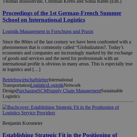
Thomas Bousonville, Christian Krebs and Sonia Rabhi (Eds.)
Proceedings of the 1st German-French Summer
School on International Logistics
Logistik-Management in Forschung und Praxis
Since the 80ties of the last century we have been confronted with a
phenomenon that is commonly called “Globalization?. Today’s
economies and companies are increasingly marked by the exchange
of goods and services and the need for professionals with an
international profile is obvious in many areas. This is especially true
in logistics and […]
Betriebswirtschaftslehre
International
Transportation
Logistics
Logistik
Network
Design
Purchasing
SCM
Supply Chain Management
Sustainable
Logistics
Benjamin Korsmeier
Establishing Strategic Fit in the Positioning of