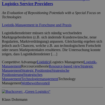
Logistics Service Providers
An Evaluation of Repositioning Potentials with a Special Focus on
Technologies
Logistik-Management in Forschung und Praxis
Logistikdienstleister müssen sich ständig wechselnden
Marktgegebenheiten (z.B. sich ändernde Kundenwünsche, neue
Regularien, Marktverdrängung) anpassen. Gleichzeitig ergeben sich
jedoch auch Chancen, welche z.B. aus technologischem Fortschritt
oder neuen Marktpotentialen resultieren. Die Untersuchung konnte
zeigen, dass Logistikdienstleister […]
Competitive Advantage
Logistics
Logistics Management
Logistik-
Management
Reccourcentheorie
Resource-based view
Strategic
Management
Strategic Positioning
Strategische
Positionierung
Strategisches
Management
Technologiemanagement
Technology
Management
Wettbewerbsvorteil
Klaus Dohrmann