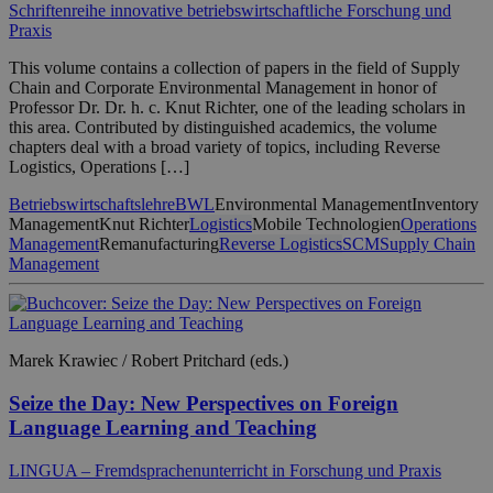
Schriftenreihe innovative betriebswirtschaftliche Forschung und
Praxis
This volume contains a collection of papers in the field of Supply
Chain and Corporate Environmental Management in honor of
Professor Dr. Dr. h. c. Knut Richter, one of the leading scholars in
this area. Contributed by distinguished academics, the volume
chapters deal with a broad variety of topics, including Reverse
Logistics, Operations […]
Betriebswirtschaftslehre
BWL
Environmental Management
Inventory
Management
Knut Richter
Logistics
Mobile Technologien
Operations
Management
Remanufacturing
Reverse Logistics
SCM
Supply Chain
Management
Marek Krawiec / Robert Pritchard (eds.)
Seize the Day: New Perspectives on Foreign
Language Learning and Teaching
LINGUA – Fremdsprachenunterricht in Forschung und Praxis