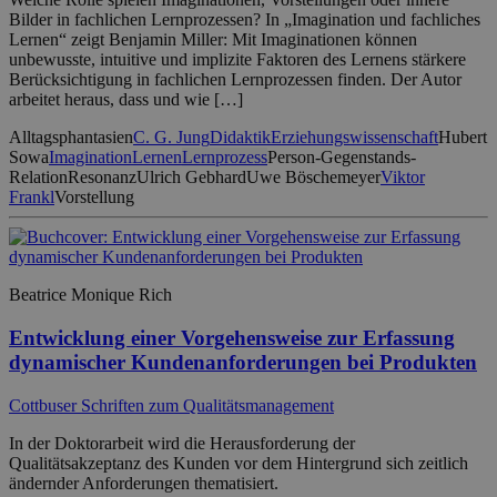
Bilder in fachlichen Lernprozessen? In „Imagination und fachliches
Lernen“ zeigt Benjamin Miller: Mit Imaginationen können
unbewusste, intuitive und implizite Faktoren des Lernens stärkere
Berücksichtigung in fachlichen Lernprozessen finden. Der Autor
arbeitet heraus, dass und wie […]
Alltagsphantasien
C. G. Jung
Didaktik
Erziehungswissenschaft
Hubert
Sowa
Imagination
Lernen
Lernprozess
Person-Gegenstands-
Relation
Resonanz
Ulrich Gebhard
Uwe Böschemeyer
Viktor
Frankl
Vorstellung
Beatrice Monique Rich
Entwicklung einer Vorgehensweise zur Erfassung
dynamischer Kundenanforderungen bei Produkten
Cottbuser Schriften zum Qualitätsmanagement
In der Doktorarbeit wird die Herausforderung der
Qualitätsakzeptanz des Kunden vor dem Hintergrund sich zeitlich
ändernder Anforderungen thematisiert.