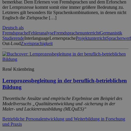
bemerkbar. Dem Erlernen von Fremdsprachen und dem Erforschen
der Lernprozesse kommt somit eine immer größere Bedeutung zu.
Letzteres gilt besonders für Sprachenkombinationen, in denen nicht
Englisch die Zielsprache […]
Deutsch als
Fremdsprache
Fehleranalyse
Fremdsprachenunterricht
Germanistik
Studierende
Interlanguage
Lernersprache
Projektunterricht
Spracherwer
Out-Loud
Zweisprachigkeit
René Kräenbring
Lernprozessbegleitung in der beruflich-betrieblichen
Bildung
Theoretische Ansätze und empirische Ergebnisse am Beispiel des
Modellversuchs „Qualitätsentwicklung und -sicherung in der
Maler- und Lackiererausbildung (MLQuES)“
Betriebliche Personalentwicklung und Weiterbildung in Forschung
und Praxis