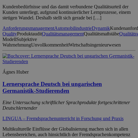
Kundenbedürfnisse und das damit verbundene Qualitätsurteil der
Kunden unterliegt, aufgrund kontinuierlicher Lernprozesse, einem
stetigen Wandel. Deshalb stellt sich gerade bei […]
Anforderungsmanagement
Automobilindustrie
Dynamik
Kundenanford
Quality
Produktaudit
Qualitätsmanagement
Qualitätsmaßstäbe
Qualität
Modell
Subjektive
Wahrnehmung
Unvollkommenheit
Wirtschaftsingenieurwesen
Ágnes Huber
Lernersprache Deutsch bei ungarischen
Germanistik-Studierenden
Eine Untersuchung schriftlicher Sprachprodukte fortgeschrittener
Deutschlernender
LINGUA – Fremdsprachenunterricht in Forschung und Praxis
Multikulturelle Einflüsse der Globalisierung machen sich in allen
Lebensbereichen, auch hinsichtlich der Fremdsprachenkompetenz