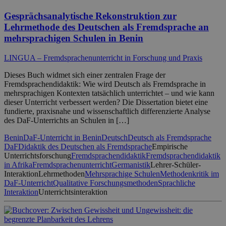
Gesprächsanalytische Rekonstruktion zur
Lehrmethode des Deutschen als Fremdsprache an
mehrsprachigen Schulen in Benin
LINGUA – Fremdsprachenunterricht in Forschung und Praxis
Dieses Buch widmet sich einer zentralen Frage der
Fremdsprachendidaktik: Wie wird Deutsch als Fremdsprache in
mehrsprachigen Kontexten tatsächlich unterrichtet – und wie kann
dieser Unterricht verbessert werden? Die Dissertation bietet eine
fundierte, praxisnahe und wissenschaftlich differenzierte Analyse
des DaF-Unterrichts an Schulen in […]
Benin
DaF-Unterricht in Benin
Deutsch
Deutsch als Fremdsprache
DaF
Didaktik des Deutschen als Fremdsprache
Empirische
Unterrichtsforschung
Fremdsprachendidaktik
Fremdsprachendidaktik
in Afrika
Fremdsprachenunterricht
Germanistik
Lehrer-Schüler-
Interaktion
Lehrmethoden
Mehrsprachige Schulen
Methodenkritik im
DaF-Unterricht
Qualitative Forschungsmethoden
Sprachliche
Interaktion
Unterrichtsinteraktion