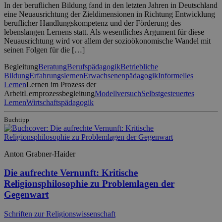
In der beruflichen Bildung fand in den letzten Jahren in Deutschland
eine Neuausrichtung der Zieldimensionen in Richtung Entwicklung
beruflicher Handlungskompetenz und der Förderung des
lebenslangen Lernens statt. Als wesentliches Argument für diese
Neuausrichtung wird vor allem der sozioökonomische Wandel mit
seinen Folgen für die […]
Begleitung
Beratung
Berufspädagogik
Betriebliche
Bildung
Erfahrungslernen
Erwachsenenpädagogik
Informelles
Lernen
Lernen im Prozess der
Arbeit
Lernprozessbegleitung
Modellversuch
Selbstgesteuertes
Lernen
Wirtschaftspädagogik
Buchtipp
Anton Grabner-Haider
Die aufrechte Vernunft: Kritische
Religionsphilosophie zu Problemlagen der
Gegenwart
Schriften zur Religionswissenschaft