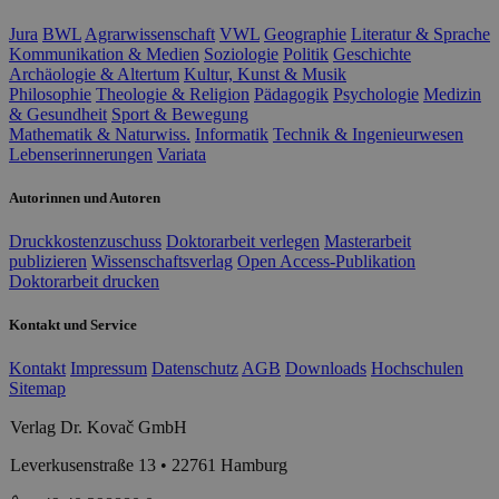
Jura
BWL
Agrarwissenschaft
VWL
Geographie
Literatur & Sprache
Kommunikation & Medien
Soziologie
Politik
Geschichte
Archäologie & Altertum
Kultur, Kunst & Musik
Philosophie
Theologie & Religion
Pädagogik
Psychologie
Medizin
& Gesundheit
Sport & Bewegung
Mathematik & Naturwiss.
Informatik
Technik & Ingenieurwesen
Lebenserinnerungen
Variata
Autorinnen und Autoren
Druckkostenzuschuss
Doktorarbeit verlegen
Masterarbeit
publizieren
Wissenschaftsverlag
Open Access-Publikation
Doktorarbeit drucken
Kontakt und Service
Kontakt
Impressum
Datenschutz
AGB
Downloads
Hochschulen
Sitemap
Verlag Dr. Kovač GmbH
Leverkusenstraße 13 • 22761 Hamburg