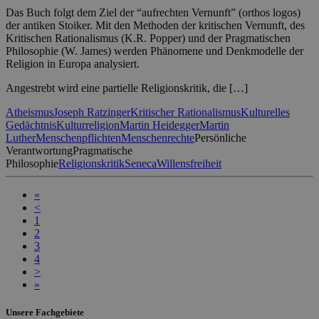
Das Buch folgt dem Ziel der “aufrechten Vernunft” (orthos logos)
der antiken Stoiker. Mit den Methoden der kritischen Vernunft, des
Kritischen Rationalismus (K.R. Popper) und der Pragmatischen
Philosophie (W. James) werden Phänomene und Denkmodelle der
Religion in Europa analysiert.
Angestrebt wird eine partielle Religionskritik, die […]
Atheismus
Joseph Ratzinger
Kritischer Rationalismus
Kulturelles
Gedächtnis
Kulturreligion
Martin Heidegger
Martin
Luther
Menschenpflichten
Menschenrechte
Persönliche
Verantwortung
Pragmatische
Philosophie
Religionskritik
Seneca
Willensfreiheit
«
<
1
2
3
4
>
»
Unsere Fachgebiete