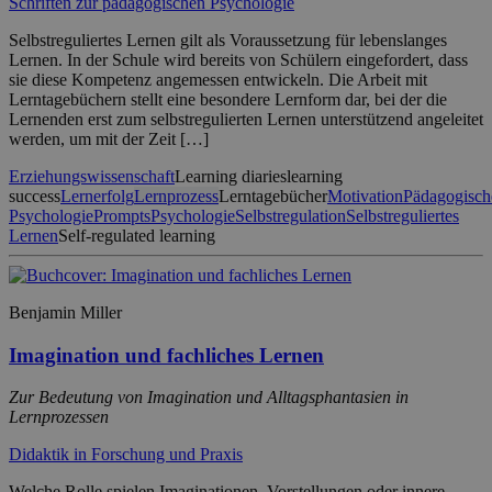
Schriften zur pädagogischen Psychologie
Selbstreguliertes Lernen gilt als Voraussetzung für lebenslanges
Lernen. In der Schule wird bereits von Schülern eingefordert, dass
sie diese Kompetenz angemessen entwickeln. Die Arbeit mit
Lerntagebüchern stellt eine besondere Lernform dar, bei der die
Lernenden erst zum selbstregulierten Lernen unterstützend angeleitet
werden, um mit der Zeit […]
Erziehungswissenschaft
Learning diaries
learning
success
Lernerfolg
Lernprozess
Lerntagebücher
Motivation
Pädagogisch
Psychologie
Prompts
Psychologie
Selbstregulation
Selbstreguliertes
Lernen
Self-regulated learning
Benjamin Miller
Imagination und fachliches Lernen
Zur Bedeutung von Imagination und Alltagsphantasien in
Lernprozessen
Didaktik in Forschung und Praxis
Welche Rolle spielen Imaginationen, Vorstellungen oder innere