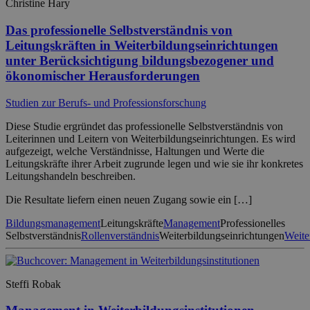
Christine Hary
Das professionelle Selbstverständnis von
Leitungskräften in Weiterbildungseinrichtungen
unter Berücksichtigung bildungsbezogener und
ökonomischer Herausforderungen
Studien zur Berufs- und Professionsforschung
Diese Studie ergründet das professionelle Selbstverständnis von
Leiterinnen und Leitern von Weiterbildungseinrichtungen. Es wird
aufgezeigt, welche Verständnisse, Haltungen und Werte die
Leitungskräfte ihrer Arbeit zugrunde legen und wie sie ihr konkretes
Leitungshandeln beschreiben.
Die Resultate liefern einen neuen Zugang sowie ein […]
Bildungsmanagement
Leitungskräfte
Management
Professionelles
Selbstverständnis
Rollenverständnis
Weiterbildungseinrichtungen
Weite
Steffi Robak