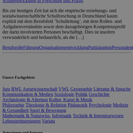
Schulentwicklung in Forschung und Praxis
Bis zur heutigen Zeit hat sich die empirische erziehungs- und
sozialwissenschaftliche Schulforschung in Deutschland kaum
explizit mit dem Berufsfeld ’Schulleitung’, mit dem Rollen- und
Aufgabenverständnis sowie dem dazugehörigen Kompetenzprofil
der darin involvierten Personen beschäftigt. Dies ist insofern
verwunderlich und bedauerlich, als die […]
Berufsrolle
Führung
Organisationsentwicklung
Partizipation
Personalen
Unsere Fachgebiete
Jura
BWL
Agrarwissenschaft
VWL
Geographie
Literatur & Sprache
Kommunikation & Medien
Soziologie
Politik
Geschichte
Archäologie & Altertum
Kultur, Kunst & Musik
Philosophie
Theologie & Religion
Pädagogik
Psychologie
Medizin
& Gesundheit
Sport & Bewegung
Mathematik & Naturwiss.
Informatik
Technik & Ingenieurwesen
Lebenserinnerungen
Variata
Autorinnen und Autoren