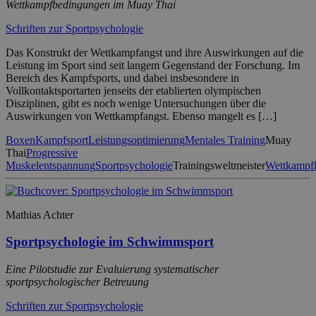
Wettkampfbedingungen im Muay Thai
Schriften zur Sportpsychologie
Das Konstrukt der Wettkampfangst und ihre Auswirkungen auf die
Leistung im Sport sind seit langem Gegenstand der Forschung. Im
Bereich des Kampfsports, und dabei insbesondere in
Vollkontaktsportarten jenseits der etablierten olympischen
Disziplinen, gibt es noch wenige Untersuchungen über die
Auswirkungen von Wettkampfangst. Ebenso mangelt es […]
Boxen
Kampfsport
Leistungsoptimierung
Mentales Training
Muay
Thai
Progressive
Muskelentspannung
Sportpsychologie
Trainingsweltmeister
Wettkampfl
Mathias Achter
Sportpsychologie im Schwimmsport
Eine Pilotstudie zur Evaluierung systematischer
sportpsychologischer Betreuung
Schriften zur Sportpsychologie