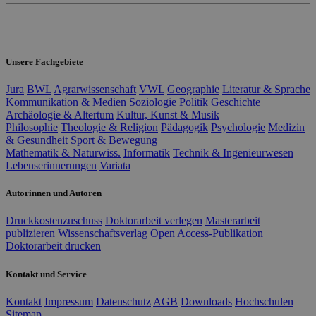
Unsere Fachgebiete
Jura
BWL
Agrarwissenschaft
VWL
Geographie
Literatur & Sprache
Kommunikation & Medien
Soziologie
Politik
Geschichte
Archäologie & Altertum
Kultur, Kunst & Musik
Philosophie
Theologie & Religion
Pädagogik
Psychologie
Medizin
& Gesundheit
Sport & Bewegung
Mathematik & Naturwiss.
Informatik
Technik & Ingenieurwesen
Lebenserinnerungen
Variata
Autorinnen und Autoren
Druckkostenzuschuss
Doktorarbeit verlegen
Masterarbeit
publizieren
Wissenschaftsverlag
Open Access-Publikation
Doktorarbeit drucken
Kontakt und Service
Kontakt
Impressum
Datenschutz
AGB
Downloads
Hochschulen
Sitemap