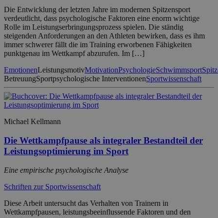
Die Entwicklung der letzten Jahre im modernen Spitzensport
verdeutlicht, dass psychologische Faktoren eine enorm wichtige
Rolle im Leistungserbringungsprozess spielen. Die ständig
steigenden Anforderungen an den Athleten bewirken, dass es ihm
immer schwerer fällt die im Training erworbenen Fähigkeiten
punktgenau im Wettkampf abzurufen. Im […]
Emotionen
Leistungsmotiv
Motivation
Psychologie
Schwimmsport
Spitz
Betreuung
Sportpsychologische Interventionen
Sportwissenschaft
Michael Kellmann
Die Wettkampfpause als integraler Bestandteil der
Leistungsoptimierung im Sport
Eine empirische psychologische Analyse
Schriften zur Sportwissenschaft
Diese Arbeit untersucht das Verhalten von Trainern in
Wettkampfpausen, leistungsbeeinflussende Faktoren und den