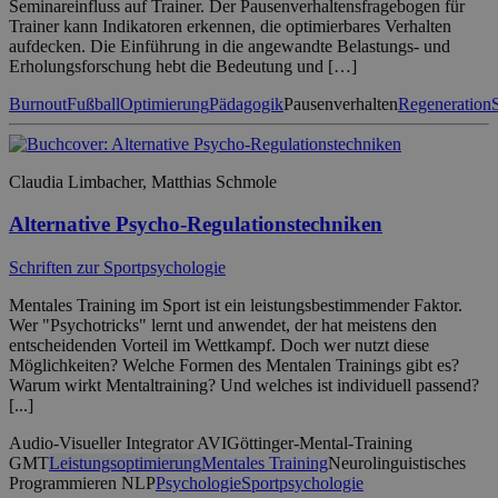
Seminareinfluss auf Trainer. Der Pausenverhaltensfragebogen für
Trainer kann Indikatoren erkennen, die optimierbares Verhalten
aufdecken. Die Einführung in die angewandte Belastungs- und
Erholungsforschung hebt die Bedeutung und […]
Burnout
Fußball
Optimierung
Pädagogik
Pausenverhalten
Regeneration
Claudia Limbacher, Matthias Schmole
Alternative Psycho-Regulationstechniken
Schriften zur Sportpsychologie
Mentales Training im Sport ist ein leistungsbestimmender Faktor.
Wer "Psychotricks" lernt und anwendet, der hat meistens den
entscheidenden Vorteil im Wettkampf. Doch wer nutzt diese
Möglichkeiten? Welche Formen des Mentalen Trainings gibt es?
Warum wirkt Mentaltraining? Und welches ist individuell passend?
[...]
Audio-Visueller Integrator AVI
Göttinger-Mental-Training
GMT
Leistungsoptimierung
Mentales Training
Neurolinguistisches
Programmieren NLP
Psychologie
Sportpsychologie