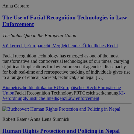
Anna Capraro
The Use of Facial Recognition Technologies in Law
Enforcement
The Status Quo in the European Union
Völkerrecht, Europarecht, Vergleichendes Öffentliches Recht
Facial recognition technology has emerged as one of the most
transformative and controversial technologies of our times, carrying
significant implications for law enforcement agencies. Its capacity
for both real-time and retrospective tracking of individuals gives rise
to a range of ethical, societal, technical, and legal […]
Biometrische Identifikation
EU
Europäisches Recht
Europäische
Union
Facial Recognition Technology
FRT
Gesichtserkennung
KI-
Verordnung
Künstliche Intelligenz
Law enforcement
Robert Esser / Anna-Lena Sümnick
Human Rights Protection and Policing in Nepal