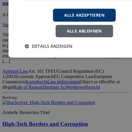
under Article 101 (1) TFEU
ALLE AKZEPTIEREN
A Comparison of EU with US Law
Studienreihe wirtschaftsrechtliche Forschungsergebnisse
ALLE ABLEHNEN
This work deals with the applicability of a US-type
rule of reason
under Art. 101 (1) TFEU. It compares EU with US competition law,
in particular § 1 of the Sherman Act and Art. 101 TFEU. The
DETAILS ANZEIGEN
analysis essentially deals with the question whether the
rule of
reason
assessment as developed in US
antitrust law
under § 1 of
[…]
Antitrust Law
Art. 101 TFEU
Council Regulation (EC)
1/2003
Economic Approach
EU Competition Law
European
Commission
Kartellrecht
Law enforcement
Object or effect
Per se
illegal
Rule of Reason
Sherman Act
Wettbewerbsrecht
Buchtipp
Arabelle Bernecker-Thiel
High-Tech Borders and Corruption