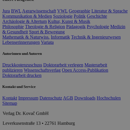
Jura
BWL
Agrarwissenschaft
VWL
Geographie
Literatur & Sprache
Kommunikation & Medien
Soziologie
Politik
Geschichte
Archäologie & Altertum
Kultur, Kunst & Musik
Philosophie
Theologie & Religion
Pädagogik
Psychologie
Medizin
& Gesundheit
Sport & Bewegung
Mathematik & Naturwiss.
Informatik
Technik & Ingenieurwesen
Lebenserinnerungen
Variata
Autorinnen und Autoren
Druckkostenzuschuss
Doktorarbeit verlegen
Masterarbeit
publizieren
Wissenschaftsverlag
Open Access-Publikation
Doktorarbeit drucken
Kontakt und Service
Kontakt
Impressum
Datenschutz
AGB
Downloads
Hochschulen
Sitemap
Verlag Dr. Kovač GmbH
Leverkusenstraße 13 • 22761 Hamburg