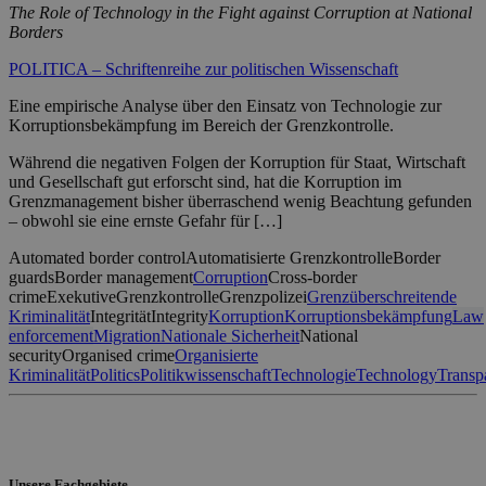
The Role of Technology in the Fight against Corruption at National
Borders
POLITICA – Schriftenreihe zur politischen Wissenschaft
Eine empirische Analyse über den Einsatz von Technologie zur
Korruptionsbekämpfung im Bereich der Grenzkontrolle.
Während die negativen Folgen der Korruption für Staat, Wirtschaft
und Gesellschaft gut erforscht sind, hat die Korruption im
Grenzmanagement bisher überraschend wenig Beachtung gefunden
– obwohl sie eine ernste Gefahr für […]
Automated border control
Automatisierte Grenzkontrolle
Border
guards
Border management
Corruption
Cross-border
crime
Exekutive
Grenzkontrolle
Grenzpolizei
Grenzüberschreitende
Kriminalität
Integrität
Integrity
Korruption
Korruptionsbekämpfung
Law
enforcement
Migration
Nationale Sicherheit
National
security
Organised crime
Organisierte
Kriminalität
Politics
Politikwissenschaft
Technologie
Technology
Transp
Unsere Fachgebiete