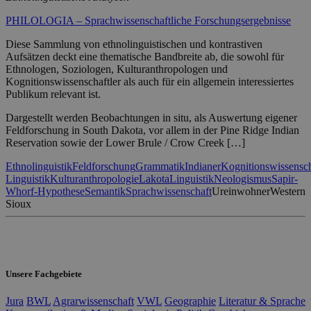
PHILOLOGIA – Sprachwissenschaftliche Forschungsergebnisse
Diese Sammlung von ethnolinguistischen und kontrastiven
Aufsätzen deckt eine thematische Bandbreite ab, die sowohl für
Ethnologen, Soziologen, Kulturanthropologen und
Kognitionswissenschaftler als auch für ein allgemein interessiertes
Publikum relevant ist.
Dargestellt werden Beobachtungen in situ, als Auswertung eigener
Feldforschung in South Dakota, vor allem in der Pine Ridge Indian
Reservation sowie der Lower Brule / Crow Creek […]
Ethnolinguistik
Feldforschung
Grammatik
Indianer
Kognitionswissensch
Linguistik
Kulturanthropologie
Lakota
Linguistik
Neologismus
Sapir-
Whorf-Hypothese
Semantik
Sprachwissenschaft
Ureinwohner
Western
Sioux
Unsere Fachgebiete
Jura
BWL
Agrarwissenschaft
VWL
Geographie
Literatur & Sprache