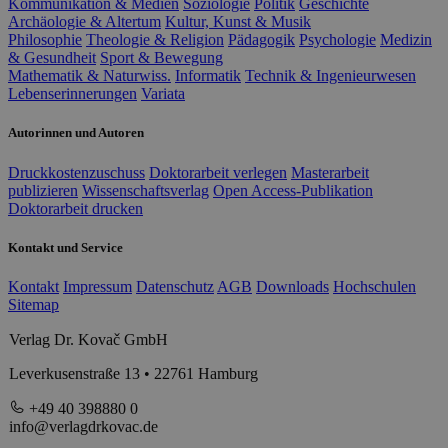
Kommunikation & Medien
Soziologie
Politik
Geschichte
Archäologie & Altertum
Kultur, Kunst & Musik
Philosophie
Theologie & Religion
Pädagogik
Psychologie
Medizin
& Gesundheit
Sport & Bewegung
Mathematik & Naturwiss.
Informatik
Technik & Ingenieurwesen
Lebenserinnerungen
Variata
Autorinnen und Autoren
Druckkostenzuschuss
Doktorarbeit verlegen
Masterarbeit
publizieren
Wissenschaftsverlag
Open Access-Publikation
Doktorarbeit drucken
Kontakt und Service
Kontakt
Impressum
Datenschutz
AGB
Downloads
Hochschulen
Sitemap
Verlag Dr. Kovač GmbH
Leverkusenstraße 13 • 22761 Hamburg
+49 40 398880 0
info@verlagdrkovac.de