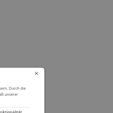
×
sern. Durch die
äß unserer
nktionalität