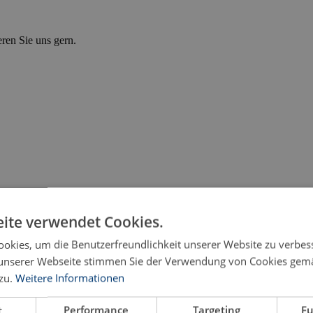
eren Sie uns gern.
ite verwendet Cookies.
okies, um die Benutzerfreundlichkeit unserer Website zu verbes
unserer Webseite stimmen Sie der Verwendung von Cookies gem
zu.
Weitere Informationen
d VERRÜCKTSEIN im Deutschen und im Italienischen
t
Performance
Targeting
Fu