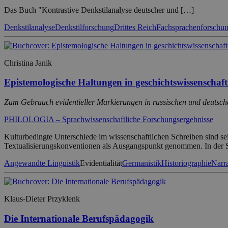
Das Buch "Kontrastive Denkstilanalyse deutscher und […]
Denkstilanalyse
Denkstilforschung
Drittes Reich
Fachsprachenforschu
Christina Janik
Epistemologische Haltungen in geschichtswissenschaft
Zum Gebrauch evidentieller Markierungen in russischen und deutsche
PHILOLOGIA – Sprachwissenschaftliche Forschungsergebnisse
Kulturbedingte Unterschiede im wissenschaftlichen Schreiben sind s
Textualisierungskonventionen als Ausgangspunkt genommen. In der S
Angewandte Linguistik
Evidentialität
Germanistik
Historiographie
Narra
Klaus-Dieter Przyklenk
Die Internationale Berufspädagogik