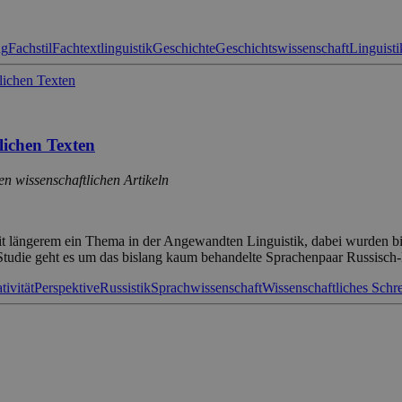
ng
Fachstil
Fachtextlinguistik
Geschichte
Geschichtswissenschaft
Linguisti
lichen Texten
n wissenschaftlichen Artikeln
eit längerem ein Thema in der Angewandten Linguistik, dabei wurden b
tudie geht es um das bislang kaum behandelte Sprachenpaar Russisch
tivität
Perspektive
Russistik
Sprachwissenschaft
Wissenschaftliches Schr