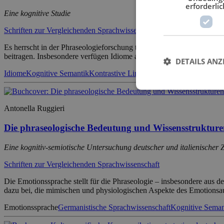
erforderlic
Eine kognitive Studie
Schriften zur Vergleichenden Sprachwissenschaft
Es herrscht in der Phraseologieforschung totales Einverständnis dar
beitragen. Insbesondere verfügen Idiome als hervorragende Einheiten 
DETAILS ANZ
Idiome
Kognitive Semantik
Kontrastive Linguistik
Kulturspezifik
Metap
Antonella Ruggieri
Die phraseologische Bedeutung und Wissensstruktur
Eine kognitiv-semiotische Untersuchung deutscher und italienischer
Schriften zur Vergleichenden Sprachwissenschaft
Die Emotionssprache stellt für die Phraseologie – insbesondere aus 
dazu bei, die mimischen und physiologischen Aspekte des Emotionsau
Emotionssprache
Germanistische Sprachwissenschaft
Kognitive Seman