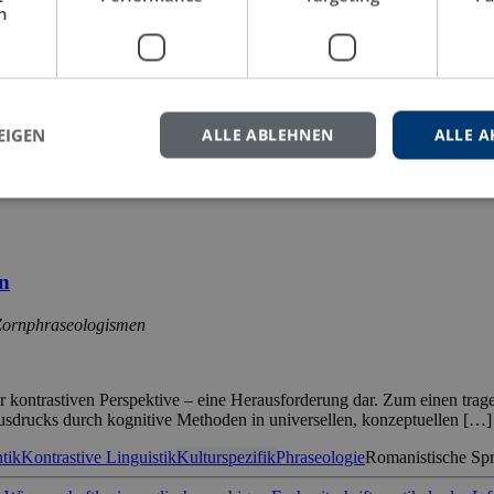
h
über, dass kognitive Modelle und Wissensstrukturen zur Aufdeckung de
des bildlichen Lexikons über eine feste lexikalische Komponentenstruk
EIGEN
ALLE ABLEHNEN
ALLE A
hernmodelle
Metapherntheorie
Phraseologie
Sprachwissenschaft
Wissens
en
 Zornphraseologismen
der kontrastiven Perspektive – eine Herausforderung dar. Zum einen tra
sdrucks durch kognitive Methoden in universellen, konzeptuellen […]
tik
Kontrastive Linguistik
Kulturspezifik
Phraseologie
Romanistische Spr