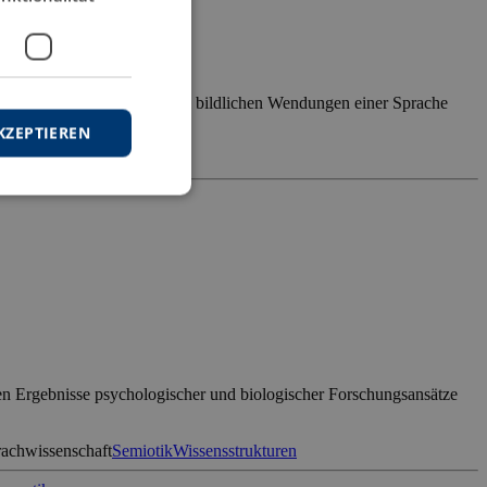
r semantischen Motivation bei bildlichen Wendungen einer Sprache
tur, die […]
KZEPTIEREN
strukturen
gen Ergebnisse psychologischer und biologischer Forschungsansätze
achwissenschaft
Semiotik
Wissensstrukturen