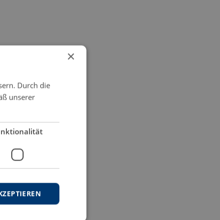
×
sern. Durch die
äß unserer
nktionalität
KZEPTIEREN