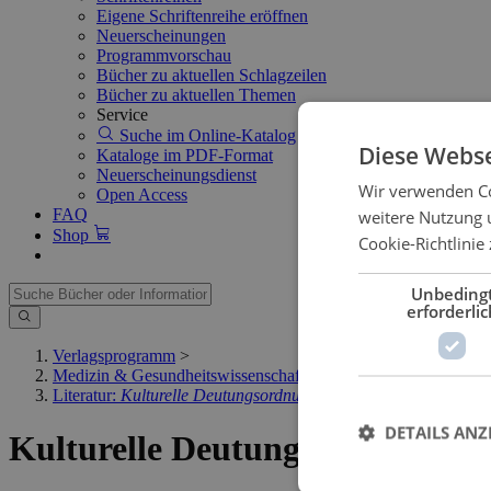
Eigene Schriftenreihe eröffnen
Neuerscheinungen
Programmvorschau
Bücher zu aktuellen Schlagzeilen
Bücher zu aktuellen Themen
Service
Suche im Online-Katalog
Diese Webse
Kataloge im PDF-Format
Neuerscheinungsdienst
Wir verwenden Co
Open Access
FAQ
weitere Nutzung 
Shop
Cookie-Richtlinie 
Unbeding
erforderlic
Verlagsprogramm
>
Medizin & Gesundheitswissenschaft
>
Literatur:
Kulturelle Deutungsordnungen
DETAILS ANZ
Kulturelle Deutungsordnungen