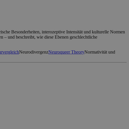
sche Besonderheiten, interozeptive Intensität und kulturelle Normen
en – und beschreibt, wie diese Ebenen geschlechtliche
rvergleich
Neurodivergenz
Neuroqueer Theory
Normativität und