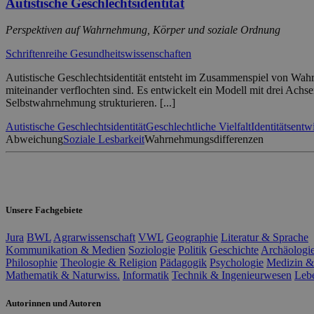
Autistische Geschlechtsidentität
Perspektiven auf Wahrnehmung, Körper und soziale Ordnung
Schriftenreihe Gesundheitswissenschaften
Autistische Geschlechtsidentität entsteht im Zusammenspiel von Wahr
miteinander verflochten sind. Es entwickelt ein Modell mit drei Achs
Selbstwahrnehmung strukturieren. [...]
Autistische Geschlechtsidentität
Geschlechtliche Vielfalt
Identitätsentw
Abweichung
Soziale Lesbarkeit
Wahrnehmungsdifferenzen
Unsere Fachgebiete
Jura
BWL
Agrarwissenschaft
VWL
Geographie
Literatur & Sprache
Kommunikation & Medien
Soziologie
Politik
Geschichte
Archäologi
Philosophie
Theologie & Religion
Pädagogik
Psychologie
Medizin &
Mathematik & Naturwiss.
Informatik
Technik & Ingenieurwesen
Leb
Autorinnen und Autoren