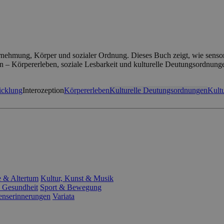
nehmung, Körper und sozialer Ordnung. Dieses Buch zeigt, wie sensori
en – Körpererleben, soziale Lesbarkeit und kulturelle Deutungsordnung
icklung
Interozeption
Körpererleben
Kulturelle Deutungsordnungen
Kultu
e & Altertum
Kultur, Kunst & Musik
 Gesundheit
Sport & Bewegung
enserinnerungen
Variata