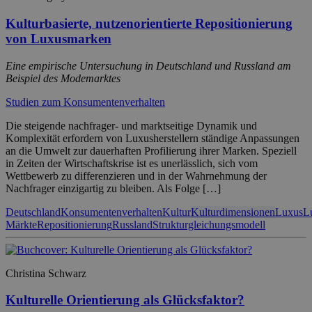
Kulturbasierte, nutzenorientierte Repositionierung
von Luxusmarken
Eine empirische Untersuchung in Deutschland und Russland am
Beispiel des Modemarktes
Studien zum Konsumentenverhalten
Die steigende nachfrager- und marktseitige Dynamik und
Komplexität erfordern von Luxusherstellern ständige Anpassungen
an die Umwelt zur dauerhaften Profilierung ihrer Marken. Speziell
in Zeiten der Wirtschaftskrise ist es unerlässlich, sich vom
Wettbewerb zu differenzieren und in der Wahrnehmung der
Nachfrager einzigartig zu bleiben. Als Folge […]
Deutschland
Konsumentenverhalten
Kultur
Kulturdimensionen
Luxus
L
Märkte
Repositionierung
Russland
Strukturgleichungsmodell
Christina Schwarz
Kulturelle Orientierung als Glücksfaktor?