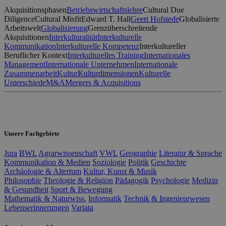
Akquisitionsphasen
Betriebswirtschaftslehre
Cultural Due
Diligence
Cultural Misfit
Edward T. Hall
Geert Hofstede
Globalisierte
Arbeitswelt
Globalisierung
Grenzüberschreitende
Akquisitionen
Interkulturalität
Interkulturelle
Kommunikation
Interkulturelle Kompetenz
Interkultureller
Beruflicher Kontext
Interkulturelles Training
Internationales
Management
Internationale Unternehmen
Internationale
Zusammenarbeit
Kultur
Kulturdimensionen
Kulturelle
Unterschiede
M&A
Mergers & Acquisitions
Unsere Fachgebiete
Jura
BWL
Agrarwissenschaft
VWL
Geographie
Literatur & Sprache
Kommunikation & Medien
Soziologie
Politik
Geschichte
Archäologie & Altertum
Kultur, Kunst & Musik
Philosophie
Theologie & Religion
Pädagogik
Psychologie
Medizin
& Gesundheit
Sport & Bewegung
Mathematik & Naturwiss.
Informatik
Technik & Ingenieurwesen
Lebenserinnerungen
Variata