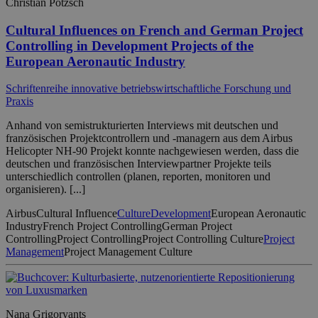
Christian Pötzsch
Cultural Influences on French and German Project
Controlling in Development Projects of the
European Aeronautic Industry
Schriftenreihe innovative betriebswirtschaftliche Forschung und
Praxis
Anhand von semistrukturierten Interviews mit deutschen und
französischen Projektcontrollern und -managern aus dem Airbus
Helicopter NH-90 Projekt konnte nachgewiesen werden, dass die
deutschen und französischen Interviewpartner Projekte teils
unterschiedlich controllen (planen, reporten, monitoren und
organisieren). [...]
Airbus
Cultural Influence
Culture
Development
European Aeronautic
Industry
French Project Controlling
German Project
Controlling
Project Controlling
Project Controlling Culture
Project
Management
Project Management Culture
Nana Grigoryants