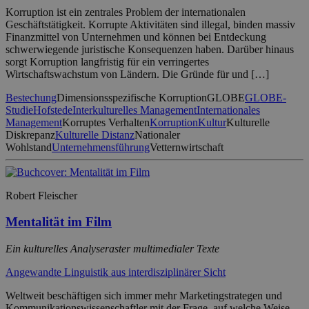
Korruption ist ein zentrales Problem der internationalen
Geschäftstätigkeit. Korrupte Aktivitäten sind illegal, binden massiv
Finanzmittel von Unternehmen und können bei Entdeckung
schwerwiegende juristische Konsequenzen haben. Darüber hinaus
sorgt Korruption langfristig für ein verringertes
Wirtschaftswachstum von Ländern. Die Gründe für und […]
Bestechung
Dimensionsspezifische Korruption
GLOBE
GLOBE-
Studie
Hofstede
Interkulturelles Management
Internationales
Management
Korruptes Verhalten
Korruption
Kultur
Kulturelle
Diskrepanz
Kulturelle Distanz
Nationaler
Wohlstand
Unternehmensführung
Vetternwirtschaft
Robert Fleischer
Mentalität im Film
Ein kulturelles Analyseraster multimedialer Texte
Angewandte Linguistik aus interdisziplinärer Sicht
Weltweit beschäftigen sich immer mehr Marketingstrategen und
Kommunikationswissenschaftler mit der Frage, auf welche Weise