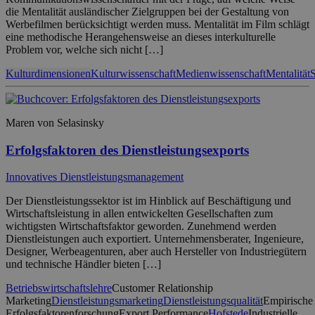
die Mentalität ausländischer Zielgruppen bei der Gestaltung von
Werbefilmen berücksichtigt werden muss. Mentalität im Film schlägt
eine methodische Herangehensweise an dieses interkulturelle
Problem vor, welche sich nicht […]
Kulturdimensionen
Kulturwissenschaft
Medienwissenschaft
Mentalität
S
Maren von Selasinsky
Erfolgsfaktoren des Dienstleistungsexports
Innovatives Dienstleistungsmanagement
Der Dienstleistungssektor ist im Hinblick auf Beschäftigung und
Wirtschaftsleistung in allen entwickelten Gesellschaften zum
wichtigsten Wirtschaftsfaktor geworden. Zunehmend werden
Dienstleistungen auch exportiert. Unternehmensberater, Ingenieure,
Designer, Werbeagenturen, aber auch Hersteller von Industriegütern
und technische Händler bieten […]
Betriebswirtschaftslehre
Customer Relationship
Marketing
Dienstleistungsmarketing
Dienstleistungsqualität
Empirische
Erfolgsfaktorenforschung
Export Performance
Hofstede
Industrielle