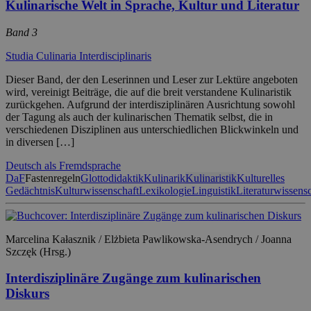
Kulinarische Welt in Sprache, Kultur und Literatur
Band 3
Studia Culinaria Interdisciplinaris
Dieser Band, der den Leserinnen und Leser zur Lektüre angeboten
wird, vereinigt Beiträge, die auf die breit verstandene Kulinaristik
zurückgehen. Aufgrund der interdisziplinären Ausrichtung sowohl
der Tagung als auch der kulinarischen Thematik selbst, die in
verschiedenen Disziplinen aus unterschiedlichen Blickwinkeln und
in diversen […]
Deutsch als Fremdsprache
DaF
Fastenregeln
Glottodidaktik
Kulinarik
Kulinaristik
Kulturelles
Gedächtnis
Kulturwissenschaft
Lexikologie
Linguistik
Literaturwissens
Marcelina Kałasznik / Elżbieta Pawlikowska-Asendrych / Joanna
Szczęk (Hrsg.)
Interdisziplinäre Zugänge zum kulinarischen
Diskurs