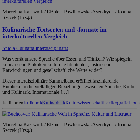
Marcelina Kałasznik / Elżbieta Pawlikowska-Asendrych / Joanna
Szczęk (Hrsg.)
Kulinarische Textsorten und -formate im
interkulturellen Vergleich
Studia Culinaria Interdisciplinaris
Was verrät unsere Sprache über Essen und Trinken? Wie spiegeln
kulinarische Praktiken kulturelle Identitäten, historische
Entwicklungen und gesellschaftliche Werte wider?
Dieser interdisziplinäre Sammelband eröffnet faszinierende
Einblicke in die vielfältigen Beziehungen zwischen Sprache, Kultur
und Kulinarik. Internationale […]
Kulinarien
Kulinarik
Kulinaristik
Kulturwissenschaft
Lexikografie
Lexik
Marcelina Kałasznik / Elżbieta Pawlikowska-Asendrych / Joanna
Szczęk (Hrsg.)