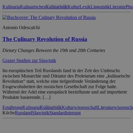
Kulinaria
Kulinarisches
Kulinaristik
Kultur
Lexik
Linguistik
Literatur
Phr
Antonio Odescalchi
The Culinary Revolution of Russia
Dietary Changes Between the 19th and 20th Centuries
Grazer Studien zur Slawistik
Im europäischen Teil Russlands fand in der Zeit des Umbruchs
zwischen Monarchie und Diktatur des Proletariats eine „kulinarische
Revolution“ statt, welche eine tiefgreifende Veränderung der
Essgewohnheiten der russischen Gesellschaft zur Folge hatte.
Während der Adel eine europäisch beeinflusste und auf importierte
Produkte basierende, […]
Ernährung
Kulinaria
Kulinaristik
Kulturwissenschaft
Literaturwissensch
Küche
Russland
Slawistik
Standardisierung