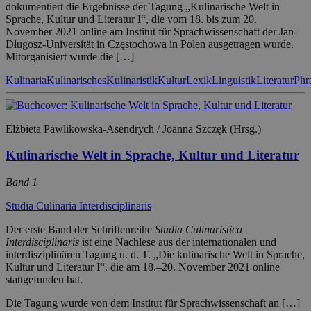
dokumentiert die Ergebnisse der Tagung „Kulinarische Welt in
Sprache, Kultur und Literatur I“, die vom 18. bis zum 20.
November 2021 online am Institut für Sprachwissenschaft der Jan-
Długosz-Universität in Częstochowa in Polen ausgetragen wurde.
Mitorganisiert wurde die […]
Kulinaria
Kulinarisches
Kulinaristik
Kultur
Lexik
Linguistik
Literatur
Phr
Elżbieta Pawlikowska-Asendrych / Joanna Szczęk (Hrsg.)
Kulinarische Welt in Sprache, Kultur und Literatur
Band 1
Studia Culinaria Interdisciplinaris
Der erste Band der Schriftenreihe
Studia Culinaristica
Interdisciplinaris
ist eine Nachlese aus der internationalen und
interdisziplinären Tagung u. d. T. „Die kulinarische Welt in Sprache,
Kultur und Literatur I“, die am 18.–20. November 2021 online
stattgefunden hat.
Die Tagung wurde von dem Institut für Sprachwissenschaft an […]