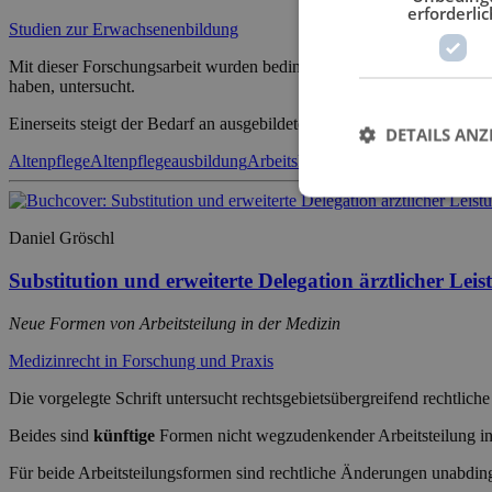
erforderlic
Studien zur Erwachsenenbildung
Mit dieser Forschungsarbeit wurden bedingende Faktoren der Lernmot
haben, untersucht.
Einerseits steigt der Bedarf an ausgebildeten Pflegekräften, andere
DETAILS ANZ
Altenpflege
Altenpflegeausbildung
Arbeitslosigkeit
Berufliche Weiterb
Daniel Gröschl
Substitution und erweiterte Delegation ärztlicher Lei
Neue Formen von Arbeitsteilung in der Medizin
Medizinrecht in Forschung und Praxis
Die vorgelegte Schrift untersucht rechtsgebietsübergreifend rechtlich
Beides sind
künftige
Formen nicht wegzudenkender Arbeitsteilung in
Für beide Arbeitsteilungsformen sind rechtliche Änderungen unabdin