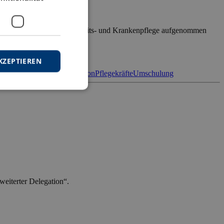
enpflege oder in der Gesundheits- und Krankenpflege aufgenommen
KZEPTIEREN
lege
Lernmotivation
Motivation
Pflegekräfte
Umschulung
weiterter Delegation“.