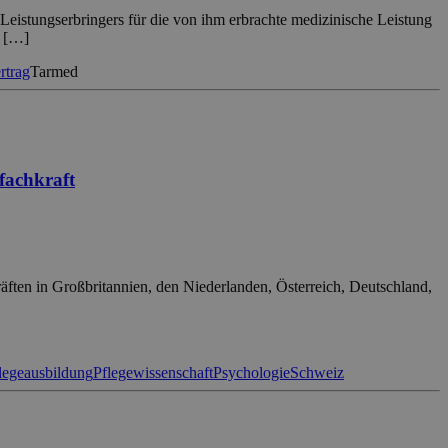
eistungserbringers für die von ihm erbrachte medizinische Leistung
h […]
rtrag
Tarmed
efachkraft
räften in Großbritannien, den Niederlanden, Österreich, Deutschland,
legeausbildung
Pflegewissenschaft
Psychologie
Schweiz