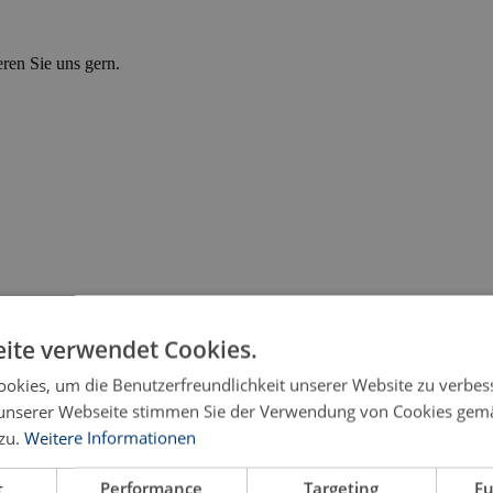
eren Sie uns gern.
ite verwendet Cookies.
okies, um die Benutzerfreundlichkeit unserer Website zu verbes
unserer Webseite stimmen Sie der Verwendung von Cookies gem
zu.
Weitere Informationen
flichen Weiterbildung während einer Umschulung zum A
t
Performance
Targeting
Fu