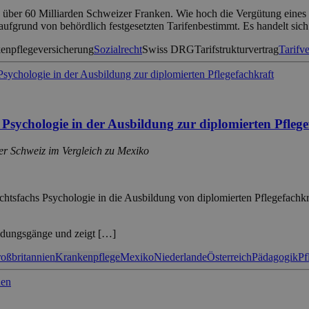
über 60 Milliarden Schweizer Franken. Wie hoch die Vergütung eines L
 aufgrund von behördlich festgesetzten Tarifenbestimmt. Es handelt sic
kenpflegeversicherung
Sozialrecht
Swiss DRG
Tarifstrukturvertrag
Tarifve
s Psychologie in der Ausbildung zur diplomierten Pfleg
er Schweiz im Vergleich zu Mexiko
richtsfachs Psychologie in die Ausbildung von diplomierten Pflegefachk
ildungsgänge und zeigt […]
oßbritannien
Krankenpflege
Mexiko
Niederlande
Österreich
Pädagogik
Pf