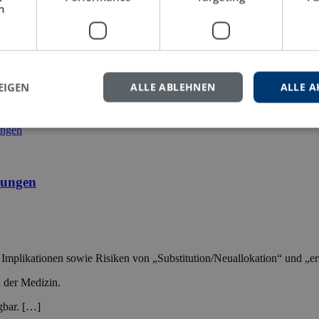
h
ivation bei Um/Schülern, die eine dreijährige Ausbildung in der Alt
rseits brechen manche Um/Schüler die Ausbildung vor […]
EIGEN
ALLE ABLEHNEN
ALLE A
ildung
Erwachsene
Erziehungswissenschaft
Gesundheits- und Krankenpf
stungen
e Implikationen sowie Risiken von „Substitution/Neuallokation“ und „er
 der Medizin.
gbar. […]