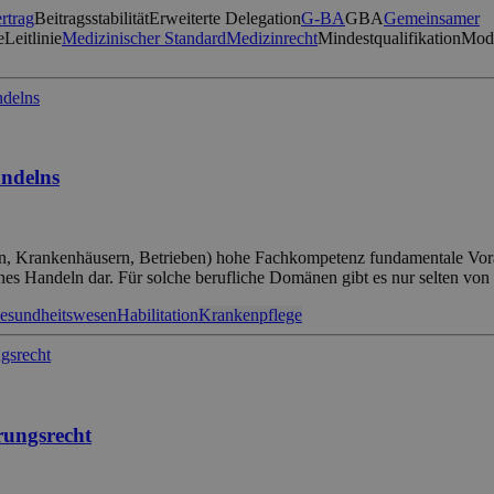
rtrag
Beitragsstabilität
Erweiterte Delegation
G-BA
GBA
Gemeinsamer
e
Leitlinie
Medizinischer Standard
Medizinrecht
Mindestqualifikation
Mode
andelns
en, Krankenhäusern, Betrieben) hohe Fachkompetenz fundamentale Vorauss
hes Handeln dar. Für solche berufliche Domänen gibt es nur selten von
esundheitswesen
Habilitation
Krankenpflege
rungsrecht