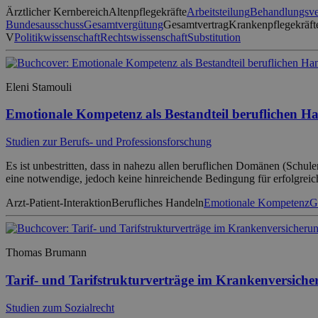
Ärztlicher Kernbereich
Altenpflegekräfte
Arbeitsteilung
Behandlungsve
Bundesausschuss
Gesamtvergütung
Gesamtvertrag
Krankenpflegekräft
V
Politikwissenschaft
Rechtswissenschaft
Substitution
Eleni Stamouli
Emotionale Kompetenz als Bestandteil beruflichen H
Studien zur Berufs- und Professionsforschung
Es ist unbestritten, dass in nahezu allen beruflichen Domänen (Schul
eine notwendige, jedoch keine hinreichende Bedingung für erfolgreic
Arzt-Patient-Interaktion
Berufliches Handeln
Emotionale Kompetenz
G
Thomas Brumann
Tarif- und Tarifstrukturverträge im Krankenversiche
Studien zum Sozialrecht