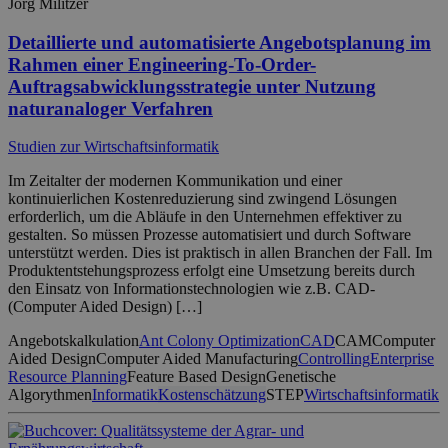
Jörg Militzer
Detaillierte und automatisierte Angebotsplanung im
Rahmen einer Engineering-To-Order-
Auftragsabwicklungsstrategie unter Nutzung
naturanaloger Verfahren
Studien zur Wirtschaftsinformatik
Im Zeitalter der modernen Kommunikation und einer
kontinuierlichen Kostenreduzierung sind zwingend Lösungen
erforderlich, um die Abläufe in den Unternehmen effektiver zu
gestalten. So müssen Prozesse automatisiert und durch Software
unterstützt werden. Dies ist praktisch in allen Branchen der Fall. Im
Produktentstehungsprozess erfolgt eine Umsetzung bereits durch
den Einsatz von Informationstechnologien wie z.B. CAD-
(Computer Aided Design) […]
Angebotskalkulation
Ant Colony Optimization
CAD
CAM
Computer
Aided Design
Computer Aided Manufacturing
Controlling
Enterprise
Resource Planning
Feature Based Design
Genetische
Algorythmen
Informatik
Kostenschätzung
STEP
Wirtschaftsinformatik