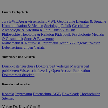
Unsere Fachgebiete
Jura
BWL
Agrarwissenschaft
VWL
Geographie
Literatur & Sprache
Kommunikation & Medien
Soziologie
Politik
Geschichte
Archäologie & Altertum
Kultur, Kunst & Musik
Philosophie
Theologie & Religion
Pädagogik
Psychologie
Medizin
& Gesundheit
Sport & Bewegung
Mathematik & Naturwiss.
Informatik
Technik & Ingenieurwesen
Lebenserinnerungen
Variata
Autorinnen und Autoren
Druckkostenzuschuss
Doktorarbeit verlegen
Masterarbeit
publizieren
Wissenschaftsverlag
Open Access-Publikation
Doktorarbeit drucken
Kontakt und Service
Kontakt
Impressum
Datenschutz
AGB
Downloads
Hochschulen
Sitemap
Verlag Dr. Kovač GmbH