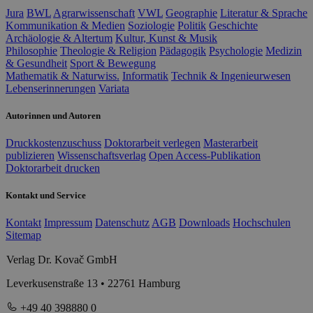
Jura
BWL
Agrarwissenschaft
VWL
Geographie
Literatur & Sprache
Kommunikation & Medien
Soziologie
Politik
Geschichte
Archäologie & Altertum
Kultur, Kunst & Musik
Philosophie
Theologie & Religion
Pädagogik
Psychologie
Medizin
& Gesundheit
Sport & Bewegung
Mathematik & Naturwiss.
Informatik
Technik & Ingenieurwesen
Lebenserinnerungen
Variata
Autorinnen und Autoren
Druckkostenzuschuss
Doktorarbeit verlegen
Masterarbeit
publizieren
Wissenschaftsverlag
Open Access-Publikation
Doktorarbeit drucken
Kontakt und Service
Kontakt
Impressum
Datenschutz
AGB
Downloads
Hochschulen
Sitemap
Verlag Dr. Kovač GmbH
Leverkusenstraße 13 • 22761 Hamburg
+49 40 398880 0