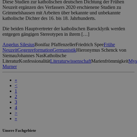
Diese Studien zur katholischen deutschen Dichtung der Frühen
Neuzeit ergänzen des Verfassers 2020 erschienene Studien zu
Grimmelshausen mit Arbeiten über bekannte und unbekannte
katholische Dichter des 16. bis 18. Jahrhunderts.
Die beiden Hauptvertreter der katholischen Barocklyrik werden
entgegen gängigen Stereotypen in ihrem […]
Angelus Silesius
Bonifaz Pfaffenzeller
Friedrich Spee
Frühe
Neuzeit
Gegenreformation
Germanistik
Hieronymus Schenck von
Siemau
Johannes Nas
Katholische
Literatur
Konfessionalität
Literaturwissenschaft
Marienfrömmigkeit
Mys
Murner
«
<
1
2
3
4
>
»
Unsere Fachgebiete