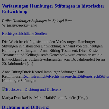
Verfassungen Hamburger Stiftungen in historischer
Entwicklung
Frühe Hamburger Stiftungen im Spiegel ihrer
Verfassungsdokumente
Rechtsgeschichtliche Studien
Die Arbeit beschäftigt sich mit den Verfassungen Hamburger
Stiftungen in historischer Entwicklung. Anhand von drei heutigen
Hamburger Stiftungen – Anna Büring-Testament, Dirck Koster-
Testament und Kellinghusen‘s Gotteshof – wird exemplarisch die
Entwicklung der Stiftungsverfassungen vom 16. Jahrhundert bis ins
20. Jahrhundert […]
Anna Büring
Dirck Koster
Hamburger Stiftungen
Hans
Kellinghusen
Rechtsgeschichte
Rechtswissenschaft
Stiftungsrecht
Stift
Hamburger Stiftungen
Mariya Donska/Lisa Maria Haibl/Goran Lazičić (Hrsg.)
Dichtung und Differenz