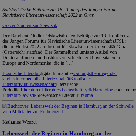
Südslavistische Beiträge zur 18. Tagung des Jungen Forums
Slavistische Literaturwissenschaft 2022 in Graz
Grazer Studien zur Slawistik
Der Band enthält die südslawistischen Beiträge zur 18. Konferenz
des Jungen Forums für Slavistische Literaturwissenschaft (JFSL),
die im Herbst 2022 am Institut für Slawistik der Universität Graz
(Österreich) stattfand. Der Sammelband umfasst Artikel von
DoktorandInnen und Postdocs verschiedener Universitäten in
Europa und Nordamerika, die in […]
Bosnische Literatur
digital humanities
Gattungstheorie
gender
studies
Intermedialität
Intertextualität
Kroatische
Literatur
Kulturwissenschaft
Literarische
Periodika
Literaturen
Literaturwissenschaft
Lyrik
Narratologie
postmemo
Literatur
Slawistik
Slowenische Literatur
Trauma
Katharina Wenzel
Lebenswelt der Beginen in Hamburg an der