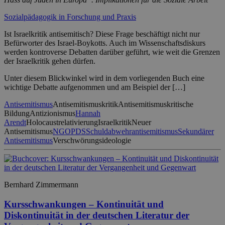
Sozialpädagogik in Forschung und Praxis
Ist Israelkritik antisemitisch? Diese Frage beschäftigt nicht nur
Befürworter des Israel-Boykotts. Auch im Wissenschaftsdiskurs
werden kontroverse Debatten darüber geführt, wie weit die Grenzen
der Israelkritik gehen dürfen.
Unter diesem Blickwinkel wird in dem vorliegenden Buch eine
wichtige Debatte aufgenommen und am Beispiel der […]
Antisemitismus
Antisemitismuskritik
Antisemitismuskritische
Bildung
Antizionismus
Hannah
Arendt
Holocaustrelativierung
Israelkritik
Neuer
Antisemitismus
NGO
PDS
Schuldabwehrantisemitismus
Sekundärer
Antisemitismus
Verschwörungsideologie
Bernhard Zimmermann
Kursschwankungen – Kontinuität und
Diskontinuität in der deutschen Literatur der