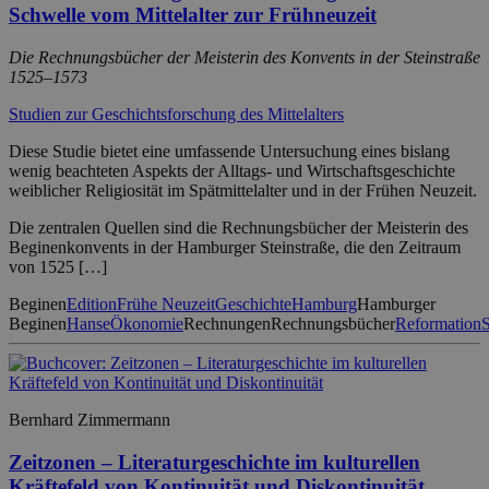
Schwelle vom Mittelalter zur Frühneuzeit
Die Rechnungsbücher der Meisterin des Konvents in der Steinstraße
1525–1573
Studien zur Geschichtsforschung des Mittelalters
Diese Studie bietet eine umfassende Untersuchung eines bislang
wenig beachteten Aspekts der Alltags- und Wirtschaftsgeschichte
weiblicher Religiosität im Spätmittelalter und in der Frühen Neuzeit.
Die zentralen Quellen sind die Rechnungsbücher der Meisterin des
Beginenkonvents in der Hamburger Steinstraße, die den Zeitraum
von 1525 […]
Beginen
Edition
Frühe Neuzeit
Geschichte
Hamburg
Hamburger
Beginen
Hanse
Ökonomie
Rechnungen
Rechnungsbücher
Reformation
S
Bernhard Zimmermann
Zeitzonen – Literaturgeschichte im kulturellen
Kräftefeld von Kontinuität und Diskontinuität