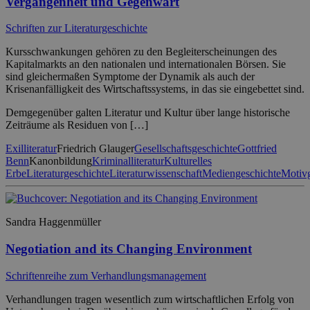
Vergangenheit und Gegenwart
Schriften zur Literaturgeschichte
Kursschwankungen gehören zu den Begleiterscheinungen des
Kapitalmarkts an den nationalen und internationalen Börsen. Sie
sind gleichermaßen Symptome der Dynamik als auch der
Krisenanfälligkeit des Wirtschaftssystems, in das sie eingebettet sind.
Demgegenüber galten Literatur und Kultur über lange historische
Zeiträume als Residuen von […]
Exilliteratur
Friedrich Glauger
Gesellschaftsgeschichte
Gottfried
Benn
Kanonbildung
Kriminalliteratur
Kulturelles
Erbe
Literaturgeschichte
Literaturwissenschaft
Mediengeschichte
Motivg
Sandra Haggenmüller
Negotiation and its Changing Environment
Schriftenreihe zum Verhandlungsmanagement
Verhandlungen tragen wesentlich zum wirtschaftlichen Erfolg von