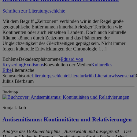
Schriften zur Literaturgeschichte
Mit dem Begriff „Zeitzonen“ verbinden wir in der Regel große
geographische Entfernungen innerhalb riesiger Territorien wie
Kontinenten oder auch einzelnen Ländern. Doch auch kulturelle
Räume können durch Zeitzonen und das Phänomen der
Ungleichzeitigkeit des Gleichzeitigen geprägt sein. Nicht immer
folgen kulturelle Entwicklungen der Chronologie […]
Bohème
Dekadenzphänomene
Eduard von
Keyserling
Exotismus
Koevolution der Medien
Kulturelles
Erbe
Literarische
Sehnsuchtsorte
Literaturgeschichte
Literaturkritik
Literaturwissenschaft
Julius Bierbaum
Buchtipp
Sonja Jakob
Antisemitismus: Kontinuitäten und Relativierungen
Analyse des Dokumentarfilms „Auserwählt und ausgegrenzt – Der
Hass auf Juden in Europa“. Implikationen für die Soziale Arbeit