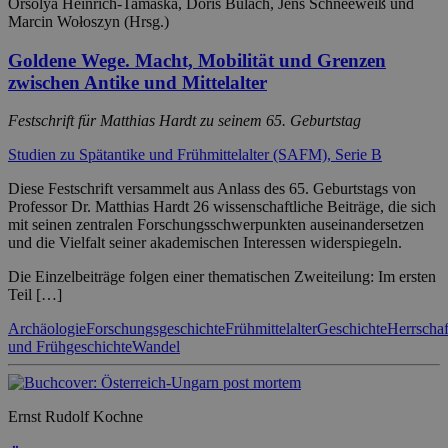
Orsolya Heinrich-Tamáska, Doris Bulach, Jens Schneeweiß und
Marcin Wołoszyn (Hrsg.)
Goldene Wege. Macht, Mobilität und Grenzen
zwischen Antike und Mittelalter
Festschrift für Matthias Hardt zu seinem 65. Geburtstag
Studien zu Spätantike und Frühmittelalter (SAFM), Serie B
Diese Festschrift versammelt aus Anlass des 65. Geburtstags von
Professor Dr. Matthias Hardt 26 wissenschaftliche Beiträge, die sich
mit seinen zentralen Forschungsschwerpunkten auseinandersetzen
und die Vielfalt seiner akademischen Interessen widerspiegeln.
Die Einzelbeiträge folgen einer thematischen Zweiteilung: Im ersten
Teil […]
Archäologie
Forschungsgeschichte
Frühmittelalter
Geschichte
Herrschaf
und Frühgeschichte
Wandel
Ernst Rudolf Kochne