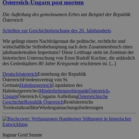
Österreich-Ungarn post mortem
Die Aufteilung des gemeinsamen Erbes am Beispiel der Republik
Österreich
Schriften zur Geschichtsforschung des 20. Jahrhunderts
Wie gelingt einem Nachfolgestaat die politische, rechtliche und
wirtschaftliche Selbstbehauptung nach dem Zusammenbruch eines
jahrhundertealten Imperiums? Diese Leitfrage steht im Zentrum der
historischen Untersuchung von Ernst Rudolf Kochne, die anlässlich
des Gedenkjahres
80 Jahre Kriegsende
erschienen ist. [...]
Deutschösterreich
Entstehung der Republik
Österreich
Friedensvertrag von St.
Germain
Habsburgerreich
Liquidation des
Habsburgerreiches
Minderheitenproblematik
Österreich-
Ungarn
Österreich-Ungarns Aufteilung
Österreichische
Geschichte
Republik Österreich
Restösterreichs
Territorialkonflikte
Wiedergutmachungsforderungen
Ingmar Gerd Seume