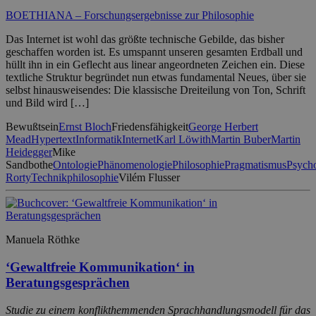
BOETHIANA – Forschungsergebnisse zur Philosophie
Das Internet ist wohl das größte technische Gebilde, das bisher
geschaffen worden ist. Es umspannt unseren gesamten Erdball und
hüllt ihn in ein Geflecht aus linear angeordneten Zeichen ein. Diese
textliche Struktur begründet nun etwas fundamental Neues, über sie
selbst hinausweisendes: Die klassische Dreiteilung von Ton, Schrift
und Bild wird […]
Bewußtsein
Ernst Bloch
Friedensfähigkeit
George Herbert
Mead
Hypertext
Informatik
Internet
Karl Löwith
Martin Buber
Martin
Heidegger
Mike
Sandbothe
Ontologie
Phänomenologie
Philosophie
Pragmatismus
Psycho
Rorty
Technikphilosophie
Vilém Flusser
Manuela Röthke
‘Gewaltfreie Kommunikation‘ in
Beratungsgesprächen
Studie zu einem konflikthemmenden Sprachhandlungsmodell für das