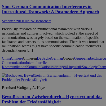
Sino-German Communication Interferences in
Intercultural Teamwork: A Postmodern Approach
Schriften zur Kulturwissenschaft
Previously, research on multinational teamwork with various
nationalities and cultures involved, which looked at the aspect of
communication, was largely based on the examination of specific
facilitators and barriers to its communication. There it was found that
multinational teams might have specific communication facilitators
dependent upon […]
China
Chinese
Chinesen
Deutsche
German
Groups
Gruppenarbeit
Intercu
Communication
Interkulturelle
Kommunikation
Kommunikationsstörungen
Linguistik
Soziologie
Teama
Bernhard Wolfgang A. Heye
Bewußtsein im Zwischendurch – Hypertext und das
Problem der Friedensfähigkeit