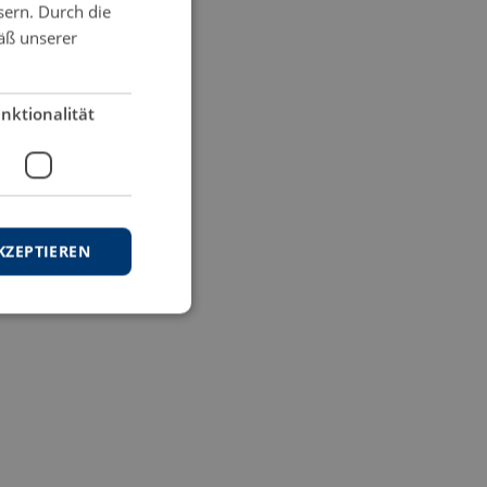
sern. Durch die
äß unserer
nktionalität
KZEPTIEREN