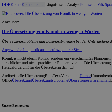
DDR
Komik
Komiktheorien
Linguistische Analyse
Politischer Witz
Spra
Anka Belz
Die Übersetzung von Komik in wenigen Worten
Übersetzungsprobleme und Lösungsstrategien bei der Untertitelung d
Angewandte Linguistik aus interdisziplinärer Sicht
Komik ist nicht gleich Komik, sondern ein vielschichtiges Phänome
sprachlicher und nichtsprachlicher Faktoren voraus. Die Übersetzung
Herausforderung für die Übersetzerin dar. [...]
Audiovisuelle Übersetzung
Bild-Text-Verbindung
Humor
Humortheori
Office
Übersetzung
Übersetzungsprobleme
Übersetzungswissenschaft
U
Unsere Fachgebiete