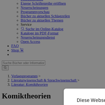
Eigene Schriftenreihe eröffnen
Neuerscheinungen
Programmvorschau
Bücher zu aktuellen Schlagzeilen
Bücher zu aktuellen Themen
Service
Suche im Online-Katalog
Kataloge im PDF-Format
Neuerscheinungsdienst
Open Access
FAQ
Shop
Verlagsprogramm
>
Literaturwissenschaft & Sprachwissenschaft
>
Literatur:
Komiktheorien
Komiktheorien
Diese Webse