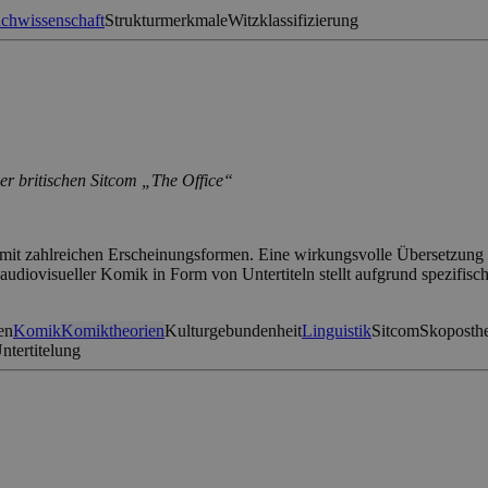
chwissenschaft
Strukturmerkmale
Witzklassifizierung
er britischen Sitcom „The Office“
n mit zahlreichen Erscheinungsformen. Eine wirkungsvolle Übersetzun
 audiovisueller Komik in Form von Untertiteln stellt aufgrund spezif
en
Komik
Komiktheorien
Kulturgebundenheit
Linguistik
Sitcom
Skoposthe
ntertitelung