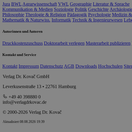
Jura
BWL
Agrarwissenschaft
VWL
Geographie
Literatur & Sprache
Kommunikation & Medien
Soziologie
Politik
Geschichte
Archäologi
Philosophie
Theologie & Religion
Pädagogik
Psychologie
Medizin &
Mathematik & Naturwiss.
Informatik
Technik & Ingenieurwesen
Leb
Autorinnen und Autoren
Druckkostenzuschuss
Doktorarbeit verlegen
Masterarbeit publizieren
Kontakt und Service
Kontakt
Impressum
Datenschutz
AGB
Downloads
Hochschulen
Sit
Verlag Dr. Kovač GmbH
Leverkusenstraße 13 • 22761 Hamburg
+49 40 398880 0
info@verlagdrkovac.de
© 2000-2026 Verlag Dr. Kovač
Aktualisiert 08.08.2026 19:39