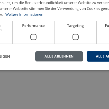
okies, um die Benutzerfreundlichkeit unserer Website zu verbes
unserer Webseite stimmen Sie der Verwendung von Cookies gem
zu.
Weitere Informationen
eren Sie uns gern.
t
Performance
Targeting
Fu
h
EIGEN
ALLE ABLEHNEN
ALLE A