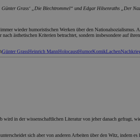
“, Günter Grass‘ „Die Blechtrommel“ und Edgar Hilsenraths „Der Naz
on immer wieder humoristischen Werken über den Nationalsozialismus.
 nach ästhetischen Kriterien betrachtet, sondern insbesondere auf ihre
h
Günter Grass
Heinrich Mann
Holocaust
Humor
Komik
Lachen
Nachkrieg
lb wird in der wissenschaftlichen Literatur von jeher danach gefragt, 
 unterscheidet sich aber von anderen Arbeiten über den Witz, indem es l