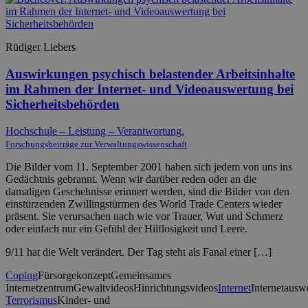
Rüdiger Liebers
Auswirkungen psychisch belastender Arbeitsinhalte
im Rahmen der Internet- und Videoauswertung bei
Sicherheitsbehörden
Hochschule – Leistung – Verantwortung.
Forschungsbeiträge zur Verwaltungswissenschaft
Die Bilder vom 11. September 2001 haben sich jedem von uns ins
Gedächtnis gebrannt. Wenn wir darüber reden oder an die
damaligen Geschehnisse erinnert werden, sind die Bilder von den
einstürzenden Zwillingstürmen des World Trade Centers wieder
präsent. Sie verursachen nach wie vor Trauer, Wut und Schmerz
oder einfach nur ein Gefühl der Hilflosigkeit und Leere.
9/11 hat die Welt verändert. Der Tag steht als Fanal einer […]
Coping
Fürsorgekonzept
Gemeinsames
Internetzentrum
Gewaltvideos
Hinrichtungsvideos
Internet
Internetausw
Terrorismus
Kinder- und