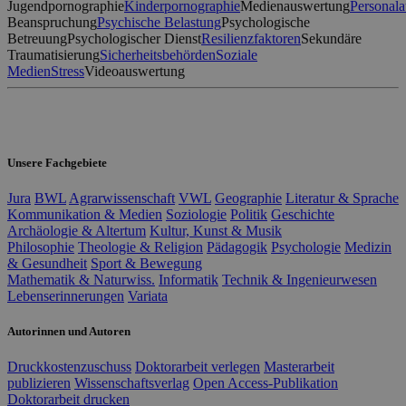
Jugendpornographie
Kinderpornographie
Medienauswertung
Personal
Beanspruchung
Psychische Belastung
Psychologische
Betreuung
Psychologischer Dienst
Resilienzfaktoren
Sekundäre
Traumatisierung
Sicherheitsbehörden
Soziale
Medien
Stress
Videoauswertung
Unsere Fachgebiete
Jura
BWL
Agrarwissenschaft
VWL
Geographie
Literatur & Sprache
Kommunikation & Medien
Soziologie
Politik
Geschichte
Archäologie & Altertum
Kultur, Kunst & Musik
Philosophie
Theologie & Religion
Pädagogik
Psychologie
Medizin
& Gesundheit
Sport & Bewegung
Mathematik & Naturwiss.
Informatik
Technik & Ingenieurwesen
Lebenserinnerungen
Variata
Autorinnen und Autoren
Druckkostenzuschuss
Doktorarbeit verlegen
Masterarbeit
publizieren
Wissenschaftsverlag
Open Access-Publikation
Doktorarbeit drucken