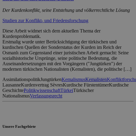
Der Kurdenkonflikt, seine Entstehung und völkerrechtliche Lösung
Studien zur Konflikt- und Friedensforschung
Diese Arbeit widmet sich dem aktuellen Thema der
Kurdenproblematik.
Erstmalig wurde unter Berücksichtigung der türkischen und
kurdischen Quellen der Sonderstatus der Kurden im Reich der
Osmanlι zum Gegenstand einer juristischen Arbeit gemacht: Seine
sozialhistorische Ursprünge, seine politische Bedeutung, die
Auseinandersetzungen mit den Vorgängern ("Jungtürken") der
modernen türkischen Nationalisten (Kemalisten), die politische […]
Assimilationspolitik
Jungtürken
Kemalismus
Kemalisten
Konfliktforsch
Lausanne
Kurdenvertrag Sèvres
Kurdische Fürstentümer
Kurdische
Geschichte
Politikwissenschaft
Türkei
Türkischer
Nationalismus
Verfassungsrecht
Unsere Fachgebiete