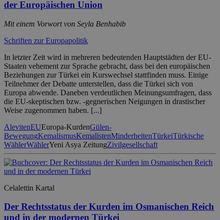
der Europäischen Union
Mit einem Vorwort von Seyla Benhabib
Schriften zur Europapolitik
In letzter Zeit wird in mehreren bedeutenden Hauptstädten der EU-
Staaten vehement zur Sprache gebracht, dass bei den europäischen
Beziehungen zur Türkei ein Kurswechsel stattfinden muss. Einige
Teilnehmer der Debatte unterstellen, dass die Türkei sich von
Europa abwende. Daneben verdeutlichen Meinungsumfragen, dass
die EU-skeptischen bzw. -gegnerischen Neigungen in drastischer
Weise zugenommen haben. [...]
Aleviten
EU
Europa-Kurden
Gülen-
Bewegung
Kemalismus
Kemalisten
Minderheiten
Türkei
Türkische
Wähler
Wähler
Yeni Asya Zeitung
Zivilgesellschaft
Celalettin Kartal
Der Rechtsstatus der Kurden im Osmanischen Reich
und in der modernen Türkei