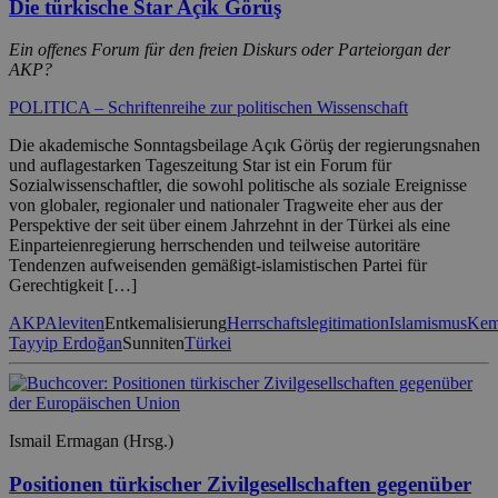
Die türkische Star Açik Görüş
Ein offenes Forum für den freien Diskurs oder Parteiorgan der
AKP?
POLITICA – Schriftenreihe zur politischen Wissenschaft
Die akademische Sonntagsbeilage Açık Görüş der regierungsnahen
und auflagestarken Tageszeitung Star ist ein Forum für
Sozialwissenschaftler, die sowohl politische als soziale Ereignisse
von globaler, regionaler und nationaler Tragweite eher aus der
Perspektive der seit über einem Jahrzehnt in der Türkei als eine
Einparteienregierung herrschenden und teilweise autoritäre
Tendenzen aufweisenden gemäßigt-islamistischen Partei für
Gerechtigkeit […]
AKP
Aleviten
Entkemalisierung
Herrschaftslegitimation
Islamismus
Kem
Tayyip Erdoğan
Sunniten
Türkei
Ismail Ermagan (Hrsg.)
Positionen türkischer Zivilgesellschaften gegenüber