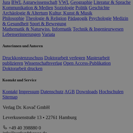
Jura
BWL
Agrarwissenschaft
VWL
Geographie
Literatur & Sprache
Kommunikation & Medien
Soziologie
Politik
Geschichte
Archäologie & Altertum
Kultur, Kunst & Musik
Philosophie
Theologie & Religion
Pädagogik
Psychologie
Medizin
& Gesundheit
Sport & Bewegung
Mathematik & Naturwiss.
Informatik
Technik & Ingenieurwesen
Lebenserinnerungen
Variata
Autorinnen und Autoren
Druckkostenzuschuss
Doktorarbeit verlegen
Masterarbeit
publizieren
Wissenschaftsverlag
Open Access-Publikation
Doktorarbeit drucken
Kontakt und Service
Kontakt
Impressum
Datenschutz
AGB
Downloads
Hochschulen
Sitemap
Verlag Dr. Kovač GmbH
Leverkusenstraße 13 • 22761 Hamburg
+49 40 398880 0