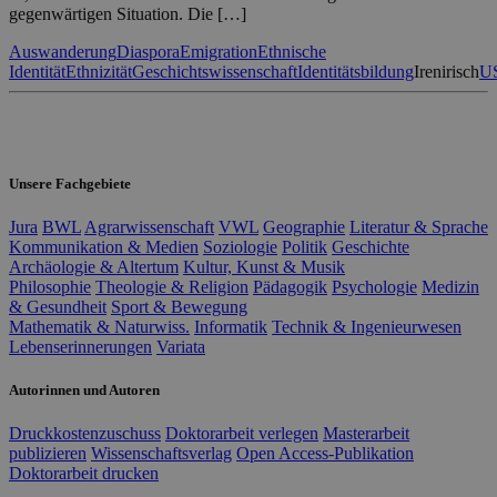
gegenwärtigen Situation. Die […]
Auswanderung
Diaspora
Emigration
Ethnische
Identität
Ethnizität
Geschichtswissenschaft
Identitätsbildung
Iren
irisch
U
Unsere Fachgebiete
Jura
BWL
Agrarwissenschaft
VWL
Geographie
Literatur & Sprache
Kommunikation & Medien
Soziologie
Politik
Geschichte
Archäologie & Altertum
Kultur, Kunst & Musik
Philosophie
Theologie & Religion
Pädagogik
Psychologie
Medizin
& Gesundheit
Sport & Bewegung
Mathematik & Naturwiss.
Informatik
Technik & Ingenieurwesen
Lebenserinnerungen
Variata
Autorinnen und Autoren
Druckkostenzuschuss
Doktorarbeit verlegen
Masterarbeit
publizieren
Wissenschaftsverlag
Open Access-Publikation
Doktorarbeit drucken