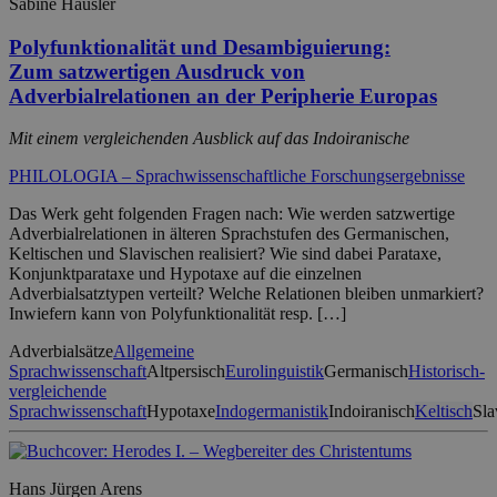
Sabine Häusler
Polyfunktionalität und Desambiguierung:
Zum satzwertigen Ausdruck von
Adverbialrelationen an der Peripherie Europas
Mit einem vergleichenden Ausblick auf das Indoiranische
PHILOLOGIA – Sprachwissenschaftliche Forschungsergebnisse
Das Werk geht folgenden Fragen nach: Wie werden satzwertige
Adverbialrelationen in älteren Sprachstufen des Germanischen,
Keltischen und Slavischen realisiert? Wie sind dabei Parataxe,
Konjunktparataxe und Hypotaxe auf die einzelnen
Adverbialsatztypen verteilt? Welche Relationen bleiben unmarkiert?
Inwiefern kann von Polyfunktionalität resp. […]
Adverbialsätze
Allgemeine
Sprachwissenschaft
Altpersisch
Eurolinguistik
Germanisch
Historisch-
vergleichende
Sprachwissenschaft
Hypotaxe
Indogermanistik
Indoiranisch
Keltisch
Sla
Hans Jürgen Arens