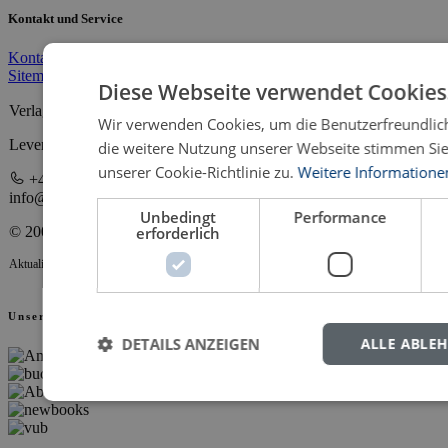
Kontakt und Service
Kontakt
Impressum
Datenschutz
AGB
Downloads
Hochschulen
Sitemap
Diese Webseite verwendet Cookies
Verlag Dr. Kovač GmbH
Wir verwenden Cookies, um die Benutzerfreundlich
Leverkusenstraße 13 • 22761 Hamburg
die weitere Nutzung unserer Webseite stimmen S
unserer Cookie-Richtlinie zu.
Weitere Informatione
+49 40 398880 0
info@verlagdrkovac.de
Unbedingt
Performance
erforderlich
© 2000-2026 Verlag Dr. Kovač
Aktualisiert 06.08.2026 14:22
Unsere Partner
DETAILS ANZEIGEN
ALLE ABLE