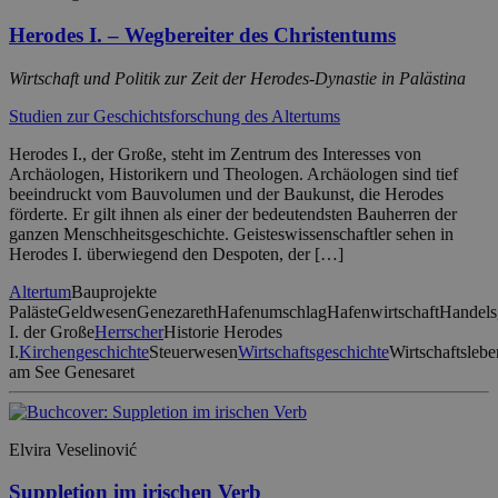
Herodes I. – Wegbereiter des Christentums
Wirtschaft und Politik zur Zeit der Herodes-Dynastie in Palästina
Studien zur Geschichtsforschung des Altertums
Herodes I., der Große, steht im Zentrum des Interesses von
Archäologen, Historikern und Theologen. Archäologen sind tief
beeindruckt vom Bauvolumen und der Baukunst, die Herodes
förderte. Er gilt ihnen als einer der bedeutendsten Bauherren der
ganzen Menschheitsgeschichte. Geisteswissenschaftler sehen in
Herodes I. überwiegend den Despoten, der […]
Altertum
Bauprojekte
Paläste
Geldwesen
Genezareth
Hafenumschlag
Hafenwirtschaft
Handels
I. der Große
Herrscher
Historie Herodes
I.
Kirchengeschichte
Steuerwesen
Wirtschaftsgeschichte
Wirtschaftslebe
am See Genesaret
Elvira Veselinović
Suppletion im irischen Verb