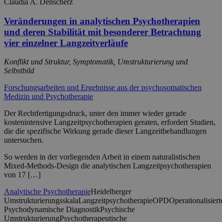
Claudia A. Denscherz
Veränderungen in analytischen Psychotherapien
und deren Stabilität mit besonderer Betrachtung
vier einzelner Langzeitverläufe
Konflikt und Struktur, Symptomatik, Umstrukturierung und
Selbstbild
Forschungsarbeiten und Ergebnisse aus der psychosomatischen
Medizin und Psychotherapie
Der Rechtfertigungsdruck, unter den immer wieder gerade
kostenintensive Langzeitpsychotherapien geraten, erfordert Studien,
die die spezifische Wirkung gerade dieser Langzeitbehandlungen
untersuchen.
So werden in der vorliegenden Arbeit in einem naturalistischen
Mixed-Methods-Design die analytischen Langzeitpsychotherapien
von 17 […]
Analytische Psychotherapie
Heidelberger
Umstrukturierungsskala
Langzeitpsychotherapie
OPD
Operationalisiert
Psychodynamische Diagnostik
Psychische
Umstrukturierung
Psychotherapeutische