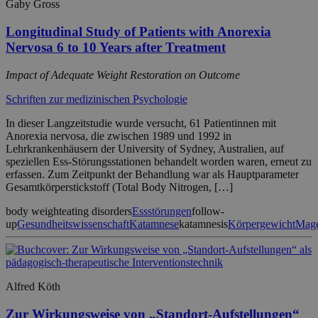
Gaby Gross
Longitudinal Study of Patients with Anorexia
Nervosa 6 to 10 Years after Treatment
Impact of Adequate Weight Restoration on Outcome
Schriften zur medizinischen Psychologie
In dieser Langzeitstudie wurde versucht, 61 Patientinnen mit
Anorexia nervosa, die zwischen 1989 und 1992 in
Lehrkrankenhäusern der University of Sydney, Australien, auf
speziellen Ess-Störungsstationen behandelt worden waren, erneut zu
erfassen. Zum Zeitpunkt der Behandlung war als Hauptparameter
Gesamtkörperstickstoff (Total Body Nitrogen, […]
body weight
eating disorders
Essstörungen
follow-
up
Gesundheitswissenschaft
Katamnese
katamnesis
Körpergewicht
Mage
Alfred Köth
Zur Wirkungsweise von „Standort-Aufstellungen“