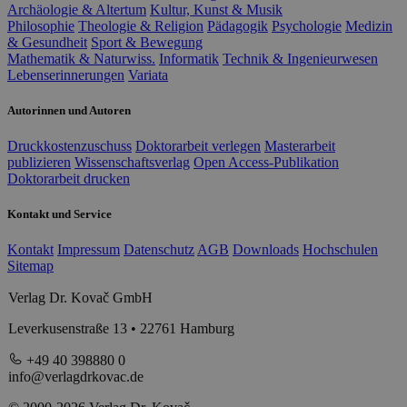
Archäologie & Altertum
Kultur, Kunst & Musik
Philosophie
Theologie & Religion
Pädagogik
Psychologie
Medizin
& Gesundheit
Sport & Bewegung
Mathematik & Naturwiss.
Informatik
Technik & Ingenieurwesen
Lebenserinnerungen
Variata
Autorinnen und Autoren
Druckkostenzuschuss
Doktorarbeit verlegen
Masterarbeit
publizieren
Wissenschaftsverlag
Open Access-Publikation
Doktorarbeit drucken
Kontakt und Service
Kontakt
Impressum
Datenschutz
AGB
Downloads
Hochschulen
Sitemap
Verlag Dr. Kovač GmbH
Leverkusenstraße 13 • 22761 Hamburg
+49 40 398880 0
info@verlagdrkovac.de