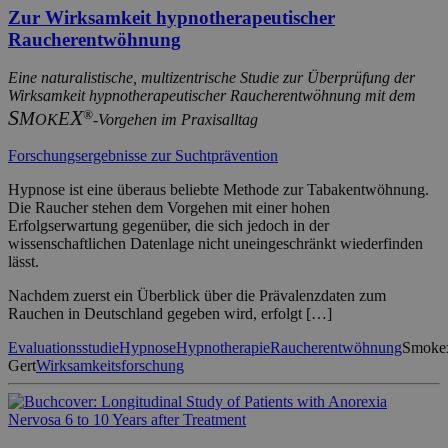
Zur Wirksamkeit hypnotherapeutischer
Raucherentwöhnung
Eine naturalistische, multizentrische Studie zur Überprüfung der
Wirksamkeit hypnotherapeutischer Raucherentwöhnung mit dem
S
X
®
M
E
OK
-Vorgehen im Praxisalltag
Forschungsergebnisse zur Suchtprävention
Hypnose ist eine überaus beliebte Methode zur Tabakentwöhnung.
Die Raucher stehen dem Vorgehen mit einer hohen
Erfolgserwartung gegenüber, die sich jedoch in der
wissenschaftlichen Datenlage nicht uneingeschränkt wiederfinden
lässt.
Nachdem zuerst ein Überblick über die Prävalenzdaten zum
Rauchen in Deutschland gegeben wird, erfolgt […]
Evaluationsstudie
Hypnose
Hypnotherapie
Raucherentwöhnung
Smoke
Gert
Wirksamkeitsforschung