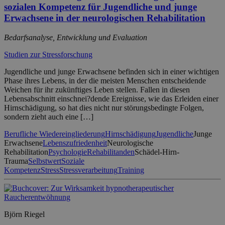
sozialen Kompetenz für Jugendliche und junge
Erwachsene in der neurologischen Rehabilitation
Bedarfsanalyse, Entwicklung und Evaluation
Studien zur Stressforschung
Jugendliche und junge Erwachsene befinden sich in einer wichtigen
Phase ihres Lebens, in der die meisten Menschen entscheidende
Weichen für ihr zukünftiges Leben stellen. Fallen in diesen
Lebensabschnitt einschnei?dende Ereignisse, wie das Erleiden einer
Hirnschädigung, so hat dies nicht nur störungsbedingte Folgen,
sondern zieht auch eine […]
Berufliche Wiedereingliederung
Hirnschädigung
Jugendliche
Junge
Erwachsene
Lebenszufriedenheit
Neurologische
Rehabilitation
Psychologie
Rehabilitanden
Schädel-Hirn-
Trauma
Selbstwert
Soziale
Kompetenz
Stress
Stressverarbeitung
Training
Björn Riegel