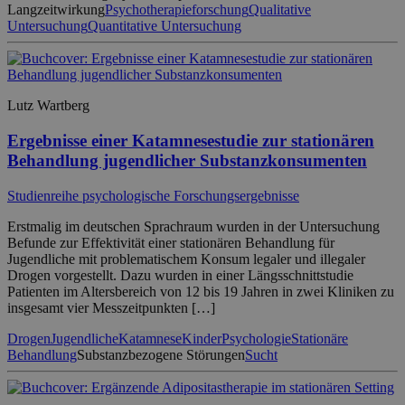
Langzeitwirkung
Psychotherapieforschung
Qualitative
Untersuchung
Quantitative Untersuchung
Lutz Wartberg
Ergebnisse einer Katamnesestudie zur stationären
Behandlung jugendlicher Substanzkonsumenten
Studienreihe psychologische Forschungsergebnisse
Erstmalig im deutschen Sprachraum wurden in der Untersuchung
Befunde zur Effektivität einer stationären Behandlung für
Jugendliche mit problematischem Konsum legaler und illegaler
Drogen vorgestellt. Dazu wurden in einer Längsschnittstudie
Patienten im Altersbereich von 12 bis 19 Jahren in zwei Kliniken zu
insgesamt vier Messzeitpunkten […]
Drogen
Jugendliche
Katamnese
Kinder
Psychologie
Stationäre
Behandlung
Substanzbezogene Störungen
Sucht