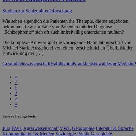
Studien zur Schizophrenieforschung
Wie sehen eigentlich die Patienten die Therapie, die sie angeboten
bekommen bzw. im Falle von Patienten mit der Diagnose
„Schizophrenie“ sich oft auch unfreiwillig unterziehen mußten?
Die komplexe Antwort gibt die vorliegende Habilitationsschrift von
Michael Stark. Ausgehend von einem geschichtlichen Überblick der
Entwicklung der […]
Gesundheitswissenschaft
Habilitation
Krankheitsbewältigung
Medizin
P
«
<
1
2
>
»
Unsere Fachgebiete
Jura
BWL
Agrarwissenschaft
VWL
Geographie
Literatur & Sprache
Kommunikation & Medien
Soziologie
Politik
Geschichte