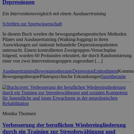
Depressionen
Ein Interventionsvergleich mit einem Ausdauertraining
Schriften zur Sportwissenschaft
In diesem Buch werden die bewegungstherapeutischen Methoden
Pilates und Ausdauertraining (Walking/Jogging) in ihren
Auswirkungen auf stationär behandelte Depressionspatienten
untersucht. Einem kontrollierten Zweigruppen-Versuchsplan
folgend, wurden 60 Probanden rekrutiert, die durch Randomisierung
einer von zwei Interventionsgruppen zugeordnet […]
Ausdauertraining
Bewegungstherapie
Depression
Embodiment
Kommun
Bewegungstherapie
Pilates
psychische Erkrankungen
Sporttherapie
Monika Thomsen
Verbesserung der beruflichen Wiedereingliederung
durch ein Training zur Stressbewältigung und