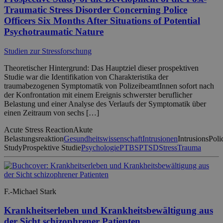
Traumatic Stress Disorder Concerning Police
Officers Six Months After Situations of Potential
Psychotraumatic Nature
Studien zur Stressforschung
Theoretischer Hintergrund: Das Hauptziel dieser prospektiven
Studie war die Identifikation von Charakteristika der
traumabezogenen Symptomatik von PolizeibeamtInnen sofort nach
der Konfrontation mit einem Ereignis schwerster beruflicher
Belastung und einer Analyse des Verlaufs der Symptomatik über
einen Zeitraum von sechs […]
Acute Stress Reaction
Akute
Belastungsreaktion
Gesundheitswissenschaft
Intrusionen
Intrusions
Poli
Study
Prospektive Studie
Psychologie
PTBS
PTSD
Stress
Trauma
F.-Michael Stark
Krankheitserleben und Krankheitsbewältigung aus
der Sicht schizophrener Patienten