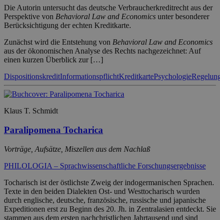
Die Autorin untersucht das deutsche Verbraucherkreditrecht aus der
Perspektive von
Behavioral Law and Economics
unter besonderer
Berücksichtigung der echten Kreditkarte.
Zunächst wird die Entstehung von
Behavioral Law and Economics
aus der ökonomischen Analyse des Rechts nachgezeichnet: Auf
einen kurzen Überblick zur […]
Dispositionskredit
Informationspflicht
Kreditkarte
Psychologie
Regelung
Klaus T. Schmidt
Paralipomena Tocharica
Vorträge, Aufsätze, Miszellen aus dem Nachlaß
PHILOLOGIA – Sprachwissenschaftliche Forschungsergebnisse
Tocharisch ist der östlichste Zweig der indogermanischen Sprachen.
Texte in den beiden Dialekten Ost- und Westtocharisch wurden
durch englische, deutsche, französische, russische und japanische
Expeditionen erst zu Beginn des 20. Jh. in Zentralasien entdeckt. Sie
stammen aus dem ersten nachchristlichen Jahrtausend und sind