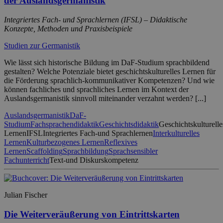
der Auslandsgermanistik
Integriertes Fach- und Sprachlernen (IFSL) – Didaktische
Konzepte, Methoden und Praxisbeispiele
Studien zur Germanistik
Wie lässt sich historische Bildung im DaF-Studium sprachbildend
gestalten? Welche Potenziale bietet geschichtskulturelles Lernen für
die Förderung sprachlich-kommunikativer Kompetenzen? Und wie
können fachliches und sprachliches Lernen im Kontext der
Auslandsgermanistik sinnvoll miteinander verzahnt werden? [...]
Auslandsgermanistik
DaF-
Studium
Fachsprachendidaktik
Geschichtsdidaktik
Geschichtskulturelle
Lernen
IFSL
Integriertes Fach-und Sprachlernen
Interkulturelles
Lernen
Kulturbezogenes Lernen
Reflexives
Lernen
Scaffolding
Sprachbildung
Sprachsensibler
Fachunterricht
Text-und Diskurskompetenz
Julian Fischer
Die Weiterveräußerung von Eintrittskarten