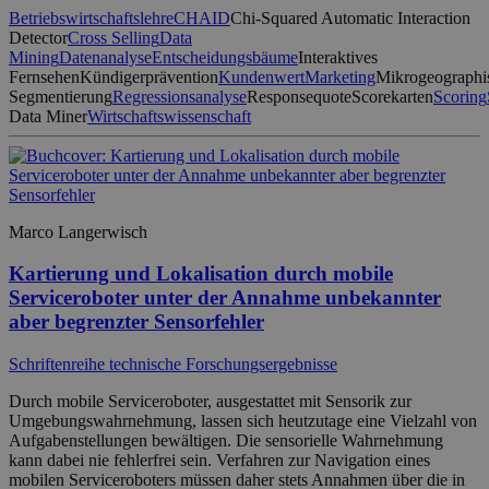
Betriebswirtschaftslehre
CHAID
Chi-Squared Automatic Interaction
Detector
Cross Selling
Data
Mining
Datenanalyse
Entscheidungsbäume
Interaktives
Fernsehen
Kündigerprävention
Kundenwert
Marketing
Mikrogeographi
Segmentierung
Regressionsanalyse
Responsequote
Scorekarten
Scoring
Data Miner
Wirtschaftswissenschaft
Marco Langerwisch
Kartierung und Lokalisation durch mobile
Serviceroboter unter der Annahme unbekannter
aber begrenzter Sensorfehler
Schriftenreihe technische Forschungsergebnisse
Durch mobile Serviceroboter, ausgestattet mit Sensorik zur
Umgebungswahrnehmung, lassen sich heutzutage eine Vielzahl von
Aufgabenstellungen bewältigen. Die sensorielle Wahrnehmung
kann dabei nie fehlerfrei sein. Verfahren zur Navigation eines
mobilen Serviceroboters müssen daher stets Annahmen über die in