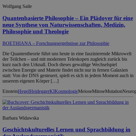
Wolfgang Saile
Quantenbasierte Philosophie – Ein Plädoyer für eine
neue Synthese von Naturwissenschaften, Medizin,
Philosophie und Theologie
BOETHIANA – Forschungsergebnisse zur Philosophie
Die Quantentheorie führt uns heute in eine faszinierende Mikrowelt
der Teilchen – und mit modernen Teleskopen zugleich zurück bis
kurz nach den Urknall. Doch dieses gewaltige Wechselspiel
zwischen Energie und Materie findet nicht nur in fernen Galaxien
statt: Von der DNS gesteuert, spielt es sich in jedem Moment auch in
unserem eigenen Körper […]
Einstein
Hegel
Heidegger
KI
Kosmologie
Meiose
Mitose
Mutation
Neuropl
Barbara Widawska
Geschichtskulturelles Lernen und Sprachbildung in