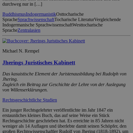
durchweg nur in […]
Buddhismus
Indogermanistik
Osttocharische
Sprache
Sprachwissenschaft
Tocharische Literatur
Vergleichende
Indogermanische Sprachwissenschaft
Westtocharische
Sprache
Zentralasien
Michael N. Rempel
Jherings Juristisches Kabinett
Das kasuistische Element der Juristenausbildung bei Rudolph von
Jhering.
Zugleich ein Beitrag zur Geschichte der Lehre von der Auslegung
von Willenserklärungen.
Rechtsgeschichtliche Studien
Ein junger Rechtsgelehrter veröffentlichte im Jahr 1847 ein
erstaunliches kleines Buch, das auf seine Weise ein Stück
Rechtsgeschichte geschrieben hat. Es erreichte in 85 Jahren nicht
weniger als 14 Auflagen und überlebte damit seinen Schöpfer, den
großen Rechtswissenschaftler Rudolf von Jhering (1818-1892), um