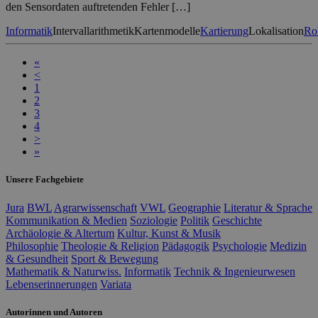
den Sensordaten auftretenden Fehler […]
Informatik
Intervallarithmetik
Kartenmodelle
Kartierung
Lokalisation
Ro
«
<
1
2
3
4
>
»
Unsere Fachgebiete
Jura
BWL
Agrarwissenschaft
VWL
Geographie
Literatur & Sprache
Kommunikation & Medien
Soziologie
Politik
Geschichte
Archäologie & Altertum
Kultur, Kunst & Musik
Philosophie
Theologie & Religion
Pädagogik
Psychologie
Medizin
& Gesundheit
Sport & Bewegung
Mathematik & Naturwiss.
Informatik
Technik & Ingenieurwesen
Lebenserinnerungen
Variata
Autorinnen und Autoren