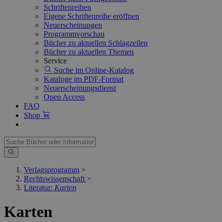
Schriftenreihen
Eigene Schriftenreihe eröffnen
Neuerscheinungen
Programmvorschau
Bücher zu aktuellen Schlagzeilen
Bücher zu aktuellen Themen
Service
Suche im Online-Katalog
Kataloge im PDF-Format
Neuerscheinungsdienst
Open Access
FAQ
Shop
Verlagsprogramm
>
Rechtswissenschaft
>
Literatur:
Karten
Karten