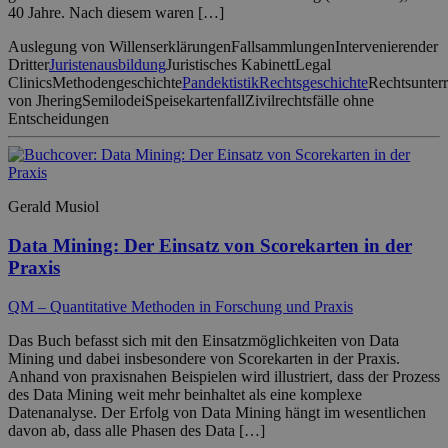
40 Jahre. Nach diesem waren […]
Auslegung von Willenserklärungen
Fallsammlungen
Intervenierender
Dritter
Juristenausbildung
Juristisches Kabinett
Legal
Clinics
Methodengeschichte
Pandektistik
Rechtsgeschichte
Rechtsunterr
von Jhering
Semilodei
Speisekartenfall
Zivilrechtsfälle ohne
Entscheidungen
Gerald Musiol
Data Mining: Der Einsatz von Scorekarten in der
Praxis
QM – Quantitative Methoden in Forschung und Praxis
Das Buch befasst sich mit den Einsatzmöglichkeiten von Data
Mining und dabei insbesondere von Scorekarten in der Praxis.
Anhand von praxisnahen Beispielen wird illustriert, dass der Prozess
des Data Mining weit mehr beinhaltet als eine komplexe
Datenanalyse. Der Erfolg von Data Mining hängt im wesentlichen
davon ab, dass alle Phasen des Data […]