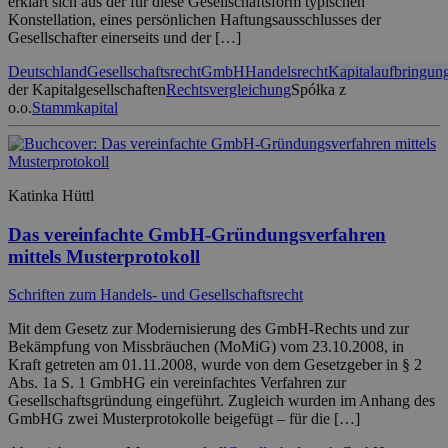
erklärt sich aus der für diese Gesellschaftsform typischen
Konstellation, eines persönlichen Haftungsausschlusses der
Gesellschafter einerseits und der […]
Deutschland
Gesellschaftsrecht
GmbH
Handelsrecht
Kapitalaufbringun
der Kapitalgesellschaften
Rechtsvergleichung
Spółka z
o.o.
Stammkapital
Katinka Hüttl
Das vereinfachte GmbH-Gründungsverfahren
mittels Musterprotokoll
Schriften zum Handels- und Gesellschaftsrecht
Mit dem Gesetz zur Modernisierung des GmbH-Rechts und zur
Bekämpfung von Missbräuchen (MoMiG) vom 23.10.2008, in
Kraft getreten am 01.11.2008, wurde von dem Gesetzgeber in § 2
Abs. 1a S. 1 GmbHG ein vereinfachtes Verfahren zur
Gesellschaftsgründung eingeführt. Zugleich wurden im Anhang des
GmbHG zwei Musterprotokolle beigefügt – für die […]