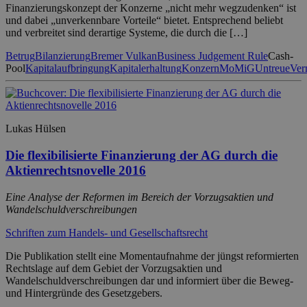
Finanzierungskonzept der Konzerne „nicht mehr wegzudenken“ ist
und dabei „unverkennbare Vorteile“ bietet. Entsprechend beliebt
und verbreitet sind derartige Systeme, die durch die […]
Betrug
Bilanzierung
Bremer Vulkan
Business Judgement Rule
Cash-
Pool
Kapitalaufbringung
Kapitalerhaltung
Konzern
MoMiG
Untreue
Ver
Lukas Hülsen
Die flexibilisierte Finanzierung der AG durch die
Aktienrechtsnovelle 2016
Eine Analyse der Reformen im Bereich der Vorzugsaktien und
Wandelschuldverschreibungen
Schriften zum Handels- und Gesellschaftsrecht
Die Publikation stellt eine Momentaufnahme der jüngst reformierten
Rechtslage auf dem Gebiet der Vorzugsaktien und
Wandelschuldverschreibungen dar und informiert über die Beweg-
und Hintergründe des Gesetzgebers.