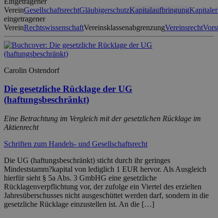
Eingetragener
Verein
Gesellschaftsrecht
Gläubigerschutz
Kapitalaufbringung
Kapitale
eingetragener
Verein
Rechtswissenschaft
Vereinsklassenabgrenzung
Vereinsrecht
Vors
Carolin Ostendorf
Die gesetzliche Rücklage der UG
(haftungsbeschränkt)
Eine Betrachtung im Vergleich mit der gesetzlichen Rücklage im
Aktienrecht
Schriften zum Handels- und Gesellschaftsrecht
Die UG (haftungsbeschränkt) sticht durch ihr geringes
Mindeststamm?kapital von lediglich 1 EUR hervor. Als Ausgleich
hierfür sieht § 5a Abs. 3 GmbHG eine gesetzliche
Rücklagenverpflichtung vor, der zufolge ein Viertel des erzielten
Jahresüberschusses nicht ausgeschüttet werden darf, sondern in die
gesetzliche Rücklage einzustellen ist. An die […]