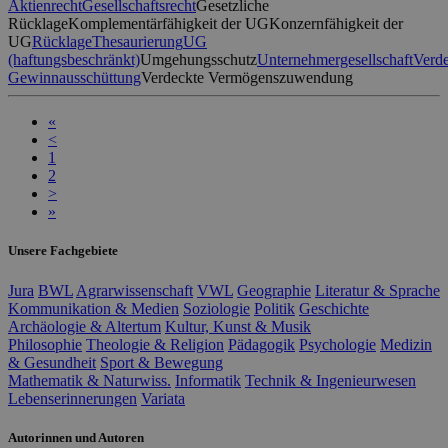
Aktienrecht
Gesellschaftsrecht
Gesetzliche
Rücklage
Komplementärfähigkeit der UG
Konzernfähigkeit der
UG
Rücklage
Thesaurierung
UG
(haftungsbeschränkt)
Umgehungsschutz
Unternehmergesellschaft
Verde
Gewinnausschüttung
Verdeckte Vermögenszuwendung
«
<
1
2
>
»
Unsere Fachgebiete
Jura
BWL
Agrarwissenschaft
VWL
Geographie
Literatur & Sprache
Kommunikation & Medien
Soziologie
Politik
Geschichte
Archäologie & Altertum
Kultur, Kunst & Musik
Philosophie
Theologie & Religion
Pädagogik
Psychologie
Medizin
& Gesundheit
Sport & Bewegung
Mathematik & Naturwiss.
Informatik
Technik & Ingenieurwesen
Lebenserinnerungen
Variata
Autorinnen und Autoren