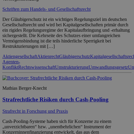
Schriften zum Handels- und Gesellschaftsrecht
Der Gläubigerschutz ist ein wichtiges Regelungsziel im deutschen
Gesellschaftsrecht und wird bei Kapitalgesellschaften primär durch
ein rigides Regelungsregime der Kapitalaufbringung und -erhaltung
sichergestellt. Die Kehrseite des Schutzes einer umfangreichen
Vermögensbindung ist die teils hinderliche Sperrigkeit bei
Restrukturierungen mit […]
Aktiengesellschaft
Aktienrecht
Gläubigerschutz
Kapitalgesellschaftsrec
Agenten-
Konflikt
Rechtswissenschaft
Umstrukturierung
Umwandlungsgesetz
Um
Mathias Berger-Knecht
Strafrechtliche Risiken durch Cash-Pooling
Strafrecht in Forschung und Praxis
Cash-Pooling-Systeme haben sich für Konzerne zu einem
„unverzichtbaren“ bzw. „unentbehrlichen“ Instrument der
Konzerninnenfinanzierung entwickelt, das aus dem