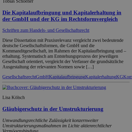
Tobias Schoener
Die Kapitalaufbringung und Kapitalerhaltung in
der GmbH und der KG im Rechtsformvergleich
Schriften zum Handels- und Gesellschaftsrecht
Diese Dissertation mit Praxisrelevanz vergleicht zwei bedeutende
deutsche Gesellschaftsformen, die GmbH und die
Kommanditgesellschaft, im Rahmen der Kapitalaufbringung und –
erhaltung. Systematisch am Entstehungsprozess der jeweiligen
Gesellschaft orientiert, vergleicht der Verfasser die grundsätzliche
Ausgestaltung der relevanten Normen sowie […]
Gesellschaftsrecht
GmbH
Kapitalaufbringung
Kapitalerhaltung
KG
Komm
Lisa Kölsch
Gläubigerschutz in der Umstrukturierung
Umwandlungsrechtliche Zulässigkeit konzernweiter
Umstrukturierungsmaßnahmen im Lichte aktienrechtlicher
Vermögensbindung