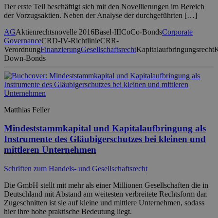
Der erste Teil beschäftigt sich mit den Novellierungen im Bereich
der Vorzugsaktien. Neben der Analyse der durchgeführten […]
AG
Aktienrechtsnovelle 2016
Basel-III
CoCo-Bonds
Corporate
Governance
CRD-IV-Richtlinie
CRR-
Verordnung
Finanzierung
Gesellschaftsrecht
Kapitalaufbringungsrecht
K
Down-Bonds
Matthias Feller
Mindeststammkapital und Kapitalaufbringung als
Instrumente des Gläubigerschutzes bei kleinen und
mittleren Unternehmen
Schriften zum Handels- und Gesellschaftsrecht
Die GmbH stellt mit mehr als einer Millionen Gesellschaften die in
Deutschland mit Abstand am weitesten verbreitete Rechtsform dar.
Zugeschnitten ist sie auf kleine und mittlere Unternehmen, sodass
hier ihre hohe praktische Bedeutung liegt.